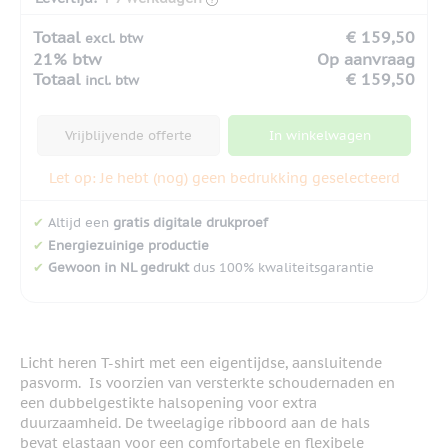
Totaal
€ 159,50
excl. btw
21% btw
Op aanvraag
Totaal
€ 159,50
incl. btw
Vrijblijvende offerte
In winkelwagen
Let op: Je hebt (nog) geen bedrukking geselecteerd
✔
Altijd een
gratis digitale drukproef
✔
Energiezuinige productie
✔
Gewoon in NL gedrukt
dus 100% kwaliteitsgarantie
Licht heren T-shirt met een eigentijdse, aansluitende
pasvorm. Is voorzien van versterkte schoudernaden en
een dubbelgestikte halsopening voor extra
duurzaamheid. De tweelagige ribboord aan de hals
bevat elastaan voor een comfortabele en flexibele