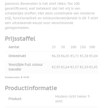
pasvorm. Bovendien is het shirt Oeko-Tex 100
gecertificeerd, wat betekent dat het vrij is van
schadelijke stoffen. Met deze combinatie van moderne
stijl, functionaliteit en milieuvriendelijkheid is dit T-shirt
een uitstekende keuze voor verschillende
gelegenheden.
Prijsstaffel
Aantal
25
50
100
250
500
Onbedrukt
€6,38
€6,05
€5,71
€5,38
€5,04
Voorzijde Full colour
€2,95
€1,64
€1,57
€1,50
€1,45
transfer
Instelkosten: € 44,95
Productinformatie
Modern licht heren T-
Product
shirt