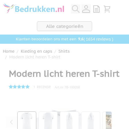
Ga naar de inhoud
View quote, Q
Bekijk wink
Alle categorieën
9,6
( 1654 reviews )
Klanten beoordelen ons met een
Home
/
Kleding en caps
/
Shirts
/
Modern licht heren T-shirt
Modern licht heren T-shirt
1
RECENSIE
Art.nr.
TB-100058
Hoofdafbeelding
Klik om afbeelding op volledig scherm te bekijken
View larger image
View larger image
View larger image
View larger ima
View la