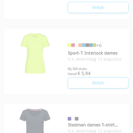
Bekijk
+6
Sport-T Interlock dames
V.a. woensdag 12 augustus
Bij 500 stuks
€ 5,94
Vanaf
Bekijk
Stedman dames T-shirt
V.a. woensdag 12 augustus
Megan