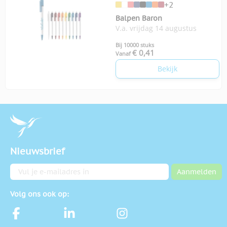
+2
Balpen Baron
V.a. vrijdag 14 augustus
Bij 10000 stuks
€ 0,41
Vanaf
Bekijk
Nieuwsbrief
E-mailadres
Aanmelden
Volg ons ook op: