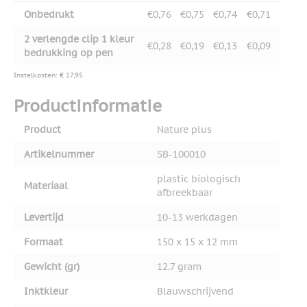
Onbedrukt
€0,76
€0,75
€0,74
€0,71
2 verlengde clip 1 kleur
€0,28
€0,19
€0,13
€0,09
bedrukking op pen
Instelkosten: € 17,95
Productinformatie
Product
Nature plus
Artikelnummer
SB-100010
plastic biologisch
Materiaal
afbreekbaar
Levertijd
10-13 werkdagen
Formaat
150 x 15 x 12 mm
Gewicht (gr)
12.7 gram
Inktkleur
Blauwschrijvend