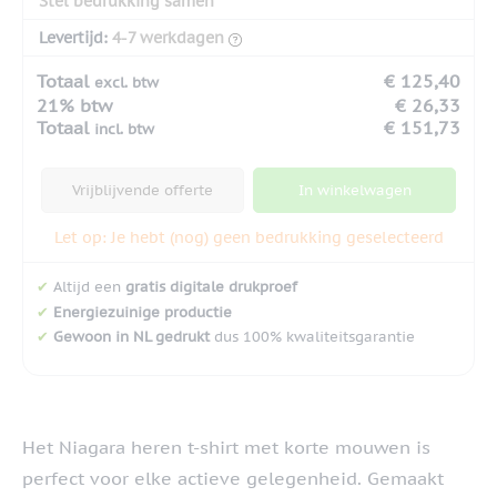
Stel bedrukking samen
Levertijd:
4-7 werkdagen
Totaal
€ 125,40
excl. btw
21% btw
€ 26,33
Totaal
€ 151,73
incl. btw
Vrijblijvende offerte
In winkelwagen
Let op: Je hebt (nog) geen bedrukking geselecteerd
✔
Altijd een
gratis digitale drukproef
✔
Energiezuinige productie
✔
Gewoon in NL gedrukt
dus 100% kwaliteitsgarantie
Het Niagara heren t-shirt met korte mouwen is
perfect voor elke actieve gelegenheid. Gemaakt