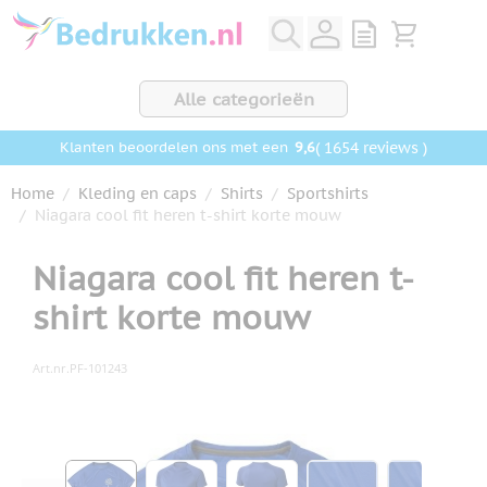
Ga naar de inhoud
View quote, Q
Bekijk wink
Alle categorieën
9,6
( 1654 reviews )
Klanten beoordelen ons met een
Home
/
Kleding en caps
/
Shirts
/
Sportshirts
/
Niagara cool fit heren t-shirt korte mouw
Niagara cool fit heren t-
shirt korte mouw
Art.nr.
PF-101243
Hoofdafbeelding
Klik om afbeelding op volledig scherm te bekijken
View larger image
View larger image
View larger image
View larger ima
View la