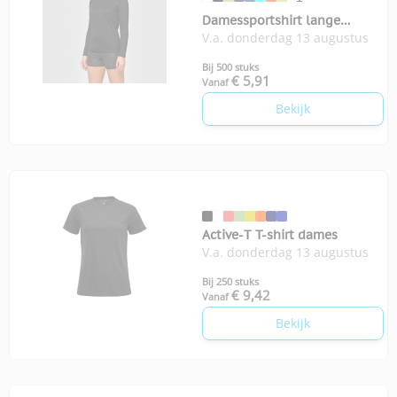
Damessportshirt lange
V.a. donderdag 13 augustus
Mouwen
Bij 500 stuks
€ 5,91
Vanaf
Bekijk
Active-T T-shirt dames
V.a. donderdag 13 augustus
Bij 250 stuks
€ 9,42
Vanaf
Bekijk