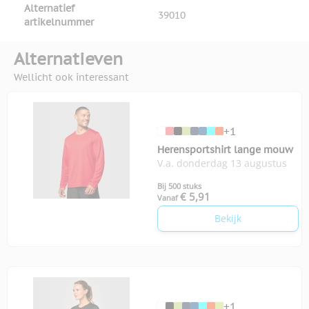
Alternatief
39010
artikelnummer
Alternatieven
Wellicht ook interessant
+1
Herensportshirt lange mouw
V.a. donderdag 13 augustus
Bij 500 stuks
€ 5,91
Vanaf
Bekijk
+1