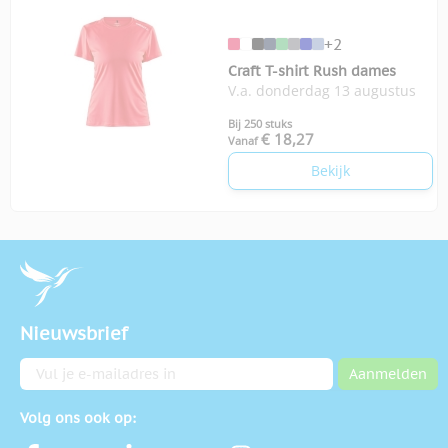
+2
Craft T-shirt Rush dames
V.a. donderdag 13 augustus
Bij 250 stuks
€ 18,27
Vanaf
Bekijk
Nieuwsbrief
E-mailadres
Aanmelden
Volg ons ook op: