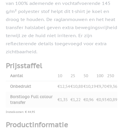
van 100% ademende en vochtafvoerende 145
g/m² polyester stof helpt dit t-shirt je koel en
droog te houden. De raglanmouwen en het heat
transfer halslabel geven extra bewegingsvrijheid
terwijl ze de huid niet irriteren. Er zijn
reflecterende details toegevoegd voor extra
zichtbaarheid.
Prijsstaffel
Aantal
10
25
50
100
250
Onbedrukt
€12,54
€10,88
€10,19
€9,70
€9,36
Borstlogo Full colour
€1,35
€1,22
€0,96
€0,93
€0,89
transfer
Instelkosten: € 44,95
Productinformatie