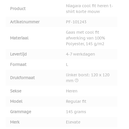
Niagara cool fit heren t-
Product
shirt korte mouw
Artikelnummer
PF-101243
Gaas met cool fit
Materiaal
afwerking van 100%
Polyester, 145 g/m2
Levertijd
4-7 werkdagen
Formaat
L
linker borst: 120 x 120
Drukformaat
mm
Sekse
Heren
Model
Regular fit
Grammage
145 grams
Merk
Elevate