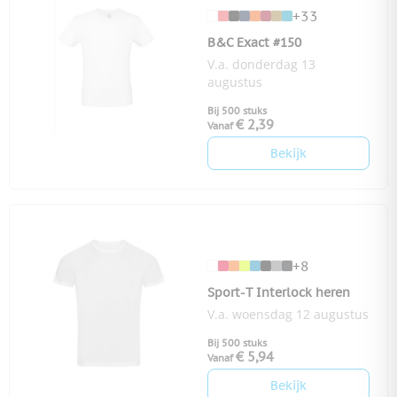
+33
B&C Exact #150
V.a. donderdag 13
augustus
Bij 500 stuks
€ 2,39
Vanaf
Bekijk
+8
Sport-T Interlock heren
V.a. woensdag 12 augustus
Bij 500 stuks
€ 5,94
Vanaf
Bekijk