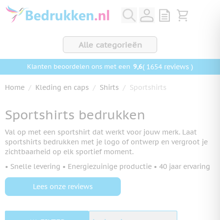
Ga naar de inhoud
View quote, Q
Bekijk wink
Alle categorieën
9,6
( 1654 reviews )
Klanten beoordelen ons met een
Home
/
Kleding en caps
/
Shirts
/
Sportshirts
Sportshirts bedrukken
Val op met een sportshirt dat werkt voor jouw merk. Laat
sportshirts bedrukken met je logo of ontwerp en vergroot je
zichtbaarheid op elk sportief moment.
• Snelle levering • Energiezuinige productie • 40 jaar ervaring
Lees onze reviews