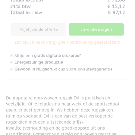
excl. btw
21% btw
€ 15,12
Totaal
€ 87,12
incl. btw
Vrijblijvende offerte
In winkelwagen
Let op: Je hebt (nog) geen bedrukking geselecteerd
✔
Altijd een
gratis digitale drukproef
✔
Energiezuinige productie
✔
Gewoon in NL gedrukt
dus 100% kwaliteitsgarantie
De populaire non-woven rugzak Evi is praktisch en
veelzijdig. Of je relaties nu naar werk of de sportschool
gaan, er past genoeg in. We hebben deze rugzakken
ruim op voorraad. Evi is een van de best verkopende
rugzakken met een uitstekende prijs-
kwaliteitverhouding en de goedkoopste uit ons
assortiment. Gemaakt van stevig non woven materiaal