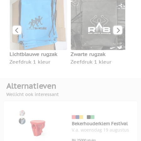
Zee
Lichtblauwe rugzak
Zwarte rugzak
Zeefdruk 1 kleur
Zeefdruk 1 kleur
Alternatieven
Wellicht ook interessant
Bekerhouderklem Festival
V.a. woensdag 19 augustus
Bij 25000 stuks