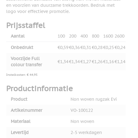
en voorzien van duurzame trekkoorden. Bedruk met
logo voor effectieve promotie.
Prijsstaffel
Aantal
100
200
400
800
1600
2600
Onbedrukt
€0,59
€0,36
€0,31
€0,28
€0,25
€0,24
Voorzijde Full
€1,34
€1,34
€1,27
€1,26
€1,16
€1,14
colour transfer
Instelkosten: € 44,95
Productinformatie
Product
Non woven rugzak Evi
Artikelnummer
VO-100122
Materiaal
Non woven
Levertijd
2-5 werkdagen