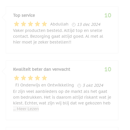
10
Top service
13 december 2024
Abdullah
13 dec 2024
Vaker producten besteld. Altijd top en snelle
contact. Bezorging gaat altijd goed. Al met al
hier moet je zeker bestellen!!
10
Kwaliteit beter dan verwacht
3 oktober 2024
FJ Onderwijs en Ontwikkeling
3 okt 2024
Er zijn veel aanbieders op de markt als het gaat
om bedrukken. Het is daarom altijd riskant wat je
kiest. Echter, wat zijn wij blij dat we gekozen heb
... Meer Lezen