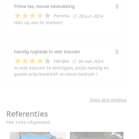
8
Prima tas, mooie bedrukking
28 juni 2024
Pamela
28 jun 2024
Niks op aan te merken!
8
handig rugtasje in veel kleuren
30 mei 2024
Marijke
30 mei 2024
in veel kleuren te verkrijgen, altijd handig en
goede prijs/kwaliteit en mooi bedrukt !
Toon alle reviews
Referenties
Met trots uitgevoerd
Don