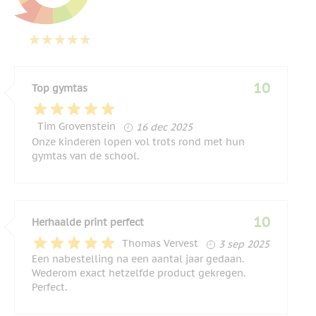
10
Top gymtas
16 december 2025
Tim Grovenstein
16 dec 2025
Onze kinderen lopen vol trots rond met hun
gymtas van de school.
10
Herhaalde print perfect
3 september 202
Thomas Vervest
3 sep 2025
Een nabestelling na een aantal jaar gedaan.
Wederom exact hetzelfde product gekregen.
Perfect.