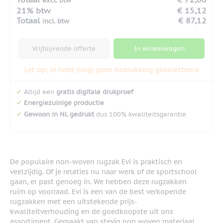
excl. btw
21% btw
€ 15,12
Totaal
€ 87,12
incl. btw
Vrijblijvende offerte
In winkelwagen
Let op: Je hebt (nog) geen bedrukking geselecteerd
✔
Altijd een
gratis digitale drukproef
✔
Energiezuinige productie
✔
Gewoon in NL gedrukt
dus 100% kwaliteitsgarantie
De populaire non-woven rugzak Evi is praktisch en
veelzijdig. Of je relaties nu naar werk of de sportschool
gaan, er past genoeg in. We hebben deze rugzakken
ruim op voorraad. Evi is een van de best verkopende
rugzakken met een uitstekende prijs-
kwaliteitverhouding en de goedkoopste uit ons
assortiment. Gemaakt van stevig non woven materiaal