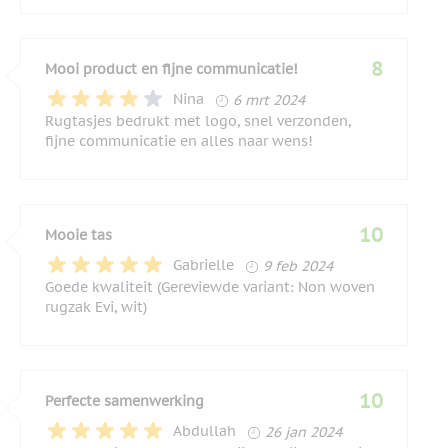
8
Mooi product en fijne communicatie!
6 maart 2024
Nina
6 mrt 2024
Rugtasjes bedrukt met logo, snel verzonden,
fijne communicatie en alles naar wens!
10
Mooie tas
9 februari 2024
Gabrielle
9 feb 2024
Goede kwaliteit (Gereviewde variant: Non woven
rugzak Evi, wit)
10
Perfecte samenwerking
26 januari 2024
Abdullah
26 jan 2024