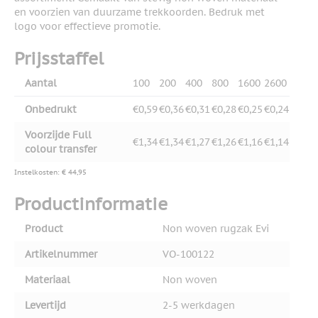
en voorzien van duurzame trekkoorden. Bedruk met
logo voor effectieve promotie.
Prijsstaffel
Aantal
100
200
400
800
1600
2600
Onbedrukt
€0,59
€0,36
€0,31
€0,28
€0,25
€0,24
Voorzijde Full
€1,34
€1,34
€1,27
€1,26
€1,16
€1,14
colour transfer
Instelkosten: € 44,95
Productinformatie
Product
Non woven rugzak Evi
Artikelnummer
VO-100122
Materiaal
Non woven
Levertijd
2-5 werkdagen