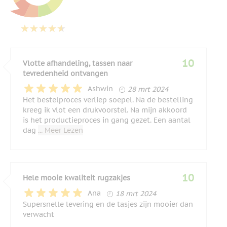
10
Vlotte afhandeling, tassen naar
tevredenheid ontvangen
28 maart 2024
Ashwin
28 mrt 2024
Het bestelproces verliep soepel. Na de bestelling
kreeg ik vlot een drukvoorstel. Na mijn akkoord
is het productieproces in gang gezet. Een aantal
dag
... Meer Lezen
10
Hele mooie kwaliteit rugzakjes
18 maart 2024
Ana
18 mrt 2024
Supersnelle levering en de tasjes zijn mooier dan
verwacht