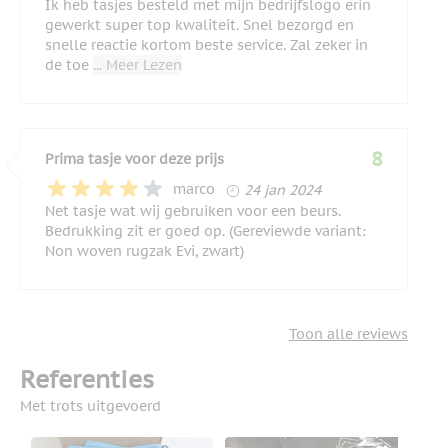
Ik heb tasjes besteld met mijn bedrijfslogo erin
gewerkt super top kwaliteit. Snel bezorgd en
snelle reactie kortom beste service. Zal zeker in
de toe
... Meer Lezen
8
Prima tasje voor deze prijs
24 januari 2024
marco
24 jan 2024
Net tasje wat wij gebruiken voor een beurs.
Bedrukking zit er goed op. (Gereviewde variant:
Non woven rugzak Evi, zwart)
Toon alle reviews
Referenties
Met trots uitgevoerd