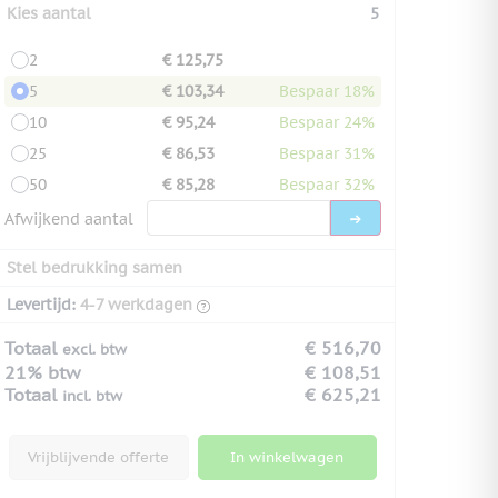
Kies aantal
5
2
€ 125,75
5
€ 103,34
Bespaar 18%
10
€ 95,24
Bespaar 24%
25
€ 86,53
Bespaar 31%
50
€ 85,28
Bespaar 32%
Afwijkend aantal
Stel bedrukking samen
Levertijd:
4-7 werkdagen
Totaal
€ 516,70
excl. btw
21% btw
€ 108,51
Totaal
€ 625,21
incl. btw
Vrijblijvende offerte
In winkelwagen