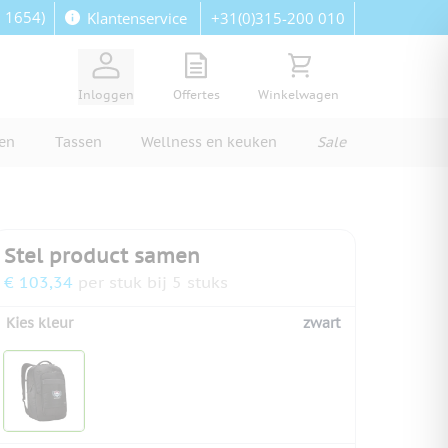
: 1654)
+31(0)315-200 010
Klantenservice
View quote, Quote is empty
Bekijk winkelwagen, Wi
Inloggen
Offertes
Winkelwagen
ren
Tassen
Wellness en keuken
Sale
Stel product samen
€ 103,34
per stuk bij 5 stuks
Kies kleur
zwart