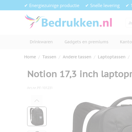
Ga naar de inhoud
✔ Energiezuinige productie
✔ Snelle levering
✔ 
Drinkwaren
Gadgets en premiums
Kanto
Home
/
Tassen
/
Andere tassen
/
Laptoptassen
/
Notion 17,3 inch laptop
Art.nr.
PF-101231
Hoofdafbeelding
Klik om afbeelding op volledig s
View larger image