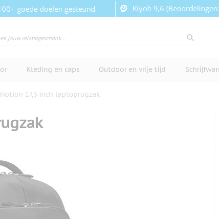
Kiyoh 9,6 (Beoordelingen
100+ goede doelen gesteund
or
Kleding en caps
Outdoor en vrije tijd
Schrijfwa
Notion 17,3 inch laptoprugzak
rugzak
cherm te bekijken