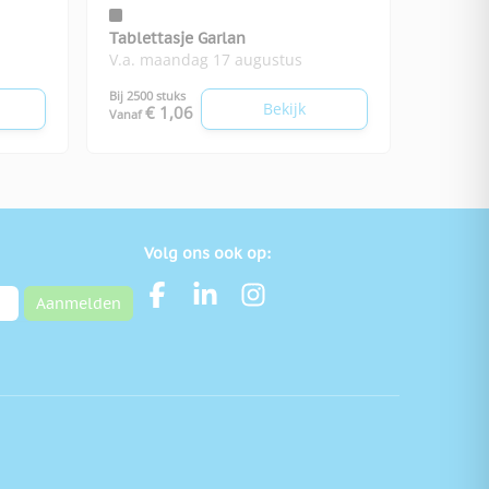
Tablettasje Garlan
V.a. maandag 17 augustus
Bij 2500 stuks
Bekijk
€ 1,06
Vanaf
Volg ons ook op:
Aanmelden