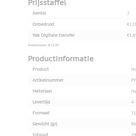
Prijsstaffel
Aantal
2
Onbedrukt
€125
Vak Digitale transfer
€1,8
Instelkosten: € 52,95
Productinformatie
Product
No
Artikelnummer
PF
Materiaal
Ny
Levertijd
4-
Formaat
31
Gewicht (gr)
96
Inhoud
29