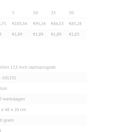
5
10
25
50
,75
€103,34
€95,24
€86,53
€85,28
9
€1,89
€1,89
€1,89
€1,83
tion 17,3 inch laptoprugzak
-101231
lon
7 werkdagen
 x 48 x 20 cm
0 gram
L