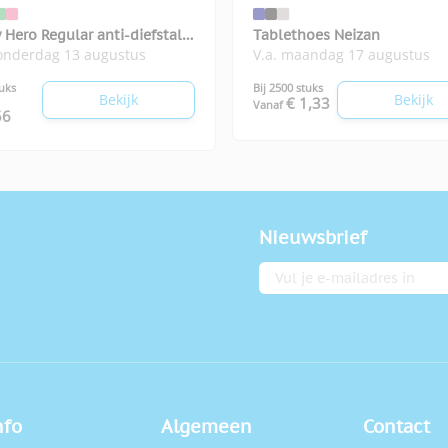
o Regular anti-diefstal
Tablethoes Neizan
donderdag 13 augustus
V.a. maandag 17 augustus
k
tuks
Bij 2500 stuks
Bekijk
Bekijk
€ 1,33
Vanaf
56
Nieuwsbrief
E-mailadres
nfo
Algemeen
Contact