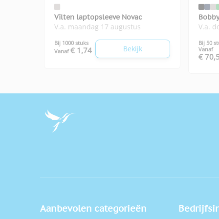
Vilten laptopsleeve Novac
Bobby Her
V.a. maandag 17 augustus
V.a. 
rugza
Bij 1000 stuks
Bij 50 s
Bekijk
€ 1,74
Vanaf
Vanaf
€ 70,
Aanbevolen categorieën
Bedrijfsi