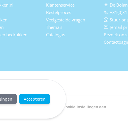
kken.nl
Klantenservice
De Bolan
Bestelproces
+31(0)31
eken
Veelgestelde vragen
Stuur ons
en
Thema's
[email pr
elen bedrukken
Catalogus
Bezoek onz
Contactpagi
llingen
Accepteren
Copyright Bedrukken.nl
Pas cookie instellingen aan