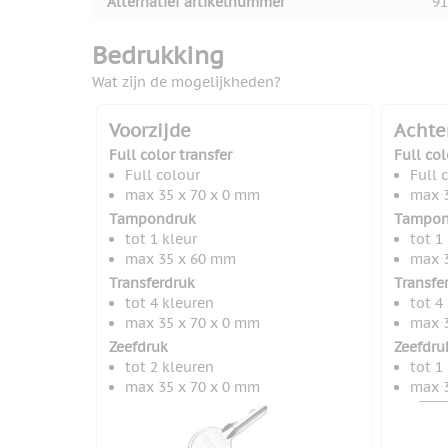
Alternatief artikelnummer
91
Bedrukking
Wat zijn de mogelijkheden?
Voorzijde
Achte
Full color transfer
Full col
Full colour
Full 
max 35 x 70 x 0 mm
max 3
Tampondruk
Tampon
tot 1 kleur
tot 1
max 35 x 60 mm
max 3
Transferdruk
Transfe
tot 4 kleuren
tot 4
max 35 x 70 x 0 mm
max 3
Zeefdruk
Zeefdru
tot 2 kleuren
tot 1
max 35 x 70 x 0 mm
max 3