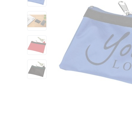
View larger image
View larger image
View larger image