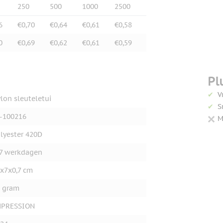
250
500
1000
2500
6
€0,70
€0,64
€0,61
€0,58
0
€0,69
€0,62
€0,61
€0,59
Pl
V
lon sleuteletui
S
-100216
M
lyester 420D
7 werkdagen
x7x0,7 cm
 gram
MPRESSION