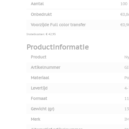
Aantal
100
Onbedrukt
€0,8
Voorzijde Full color transfer
€0,9
Instelkosten: € 42,95
Productinformatie
Product
Ny
Artikelnummer
GI
Materiaal
Po
Levertijd
4-
Formaat
11
Gewicht (gr)
13
Merk
I