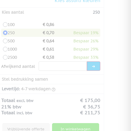
Kies assorti kleuren
Kies aantal
250
100
€ 0,86
250
€ 0,70
Bespaar 19%
500
€ 0,64
Bespaar 26%
1000
€ 0,61
Bespaar 29%
2500
€ 0,58
Bespaar 33%
Afwijkend aantal
Stel bedrukking samen
Levertijd:
4-7 werkdagen
Totaal
€ 175,00
excl. btw
21% btw
€ 36,75
Totaal
€ 211,75
incl. btw
Vrijblijvende offerte
In winkelwagen