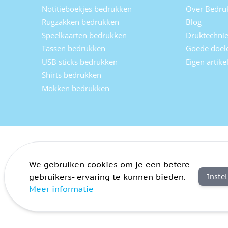
Notitieboekjes bedrukken
Over Bedru
Rugzakken bedrukken
Blog
Speelkaarten bedrukken
Druktechni
Tassen bedrukken
Goede doel
USB sticks bedrukken
Eigen artik
Shirts bedrukken
Mokken bedrukken
We gebruiken cookies om je een betere
gebruikers- ervaring te kunnen bieden.
Inste
Meer informatie
Algemene voorwaarden
Privacy
Sitemap