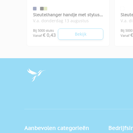
Sleutelhanger handje met stylus
Sleut
V.a. donderdag 13 augustus
V.a. d
en lampje
meter
Bij 5000 stuks
Bij 5000
Bekijk
€ 0,43
€
Vanaf
Vanaf
Aanbevolen categorieën
Bedrijfsi