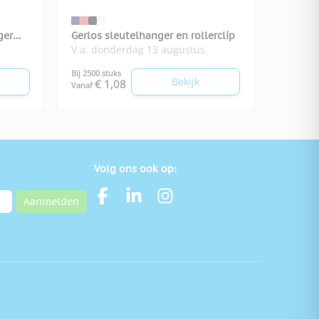
ger
Gerlos sleutelhanger en rollerclip
V.a. donderdag 13 augustus
Bij 2500 stuks
Bekijk
€ 1,08
Vanaf
Volg ons ook op:
Aanmelden