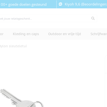
Kiyoh 9,6 (Beoordelingen
100+ goede doelen gesteund
or
Kleding en caps
Outdoor en vrije tijd
Schrijfwa
ylon sleuteletui
cherm te bekijken