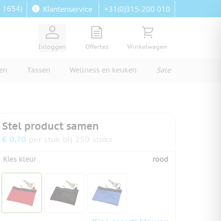
: 1654)
+31(0)315-200 010
Klantenservice
View quote, Quote is empty
Bekijk winkelwagen, Wi
Inloggen
Offertes
Winkelwagen
ren
Tassen
Wellness en keuken
Sale
Stel product samen
€ 0,70
per stuk bij 250 stuks
Kies kleur
rood