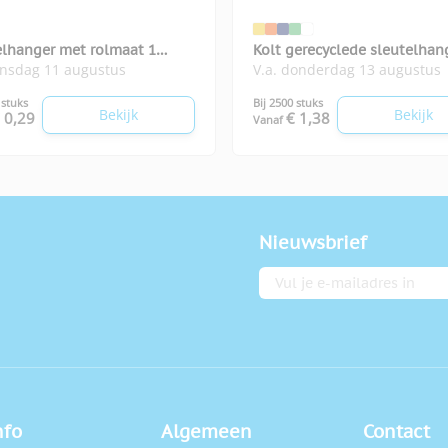
elhanger met rolmaat 1
Kolt gerecyclede sleutelhan
insdag 11 augustus
V.a. donderdag 13 augustus
helm
 stuks
Bij 2500 stuks
Bekijk
Bekijk
 0,29
€ 1,38
Vanaf
Nieuwsbrief
E-mailadres
nfo
Algemeen
Contact