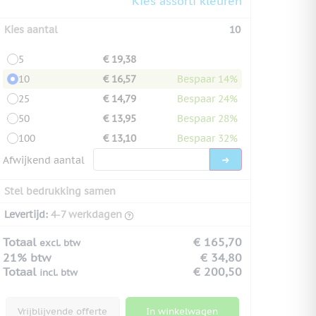
Kies assorti kleuren
Kies aantal
10
5
€ 19,38
10
€ 16,57
Bespaar 14%
25
€ 14,79
Bespaar 24%
50
€ 13,95
Bespaar 28%
100
€ 13,10
Bespaar 32%
Afwijkend aantal
Stel bedrukking samen
Levertijd:
4-7 werkdagen
Totaal
€ 165,70
excl. btw
21% btw
€ 34,80
Totaal
€ 200,50
incl. btw
Vrijblijvende offerte
In winkelwagen