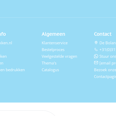
nfo
Algemeen
Contact
kken.nl
Klantenservice
De Bolan
Bestelproces
+31(0)31
eken
Veelgestelde vragen
Stuur ons
en
Thema's
[email pr
elen bedrukken
Catalogus
Bezoek onz
Contactpagi