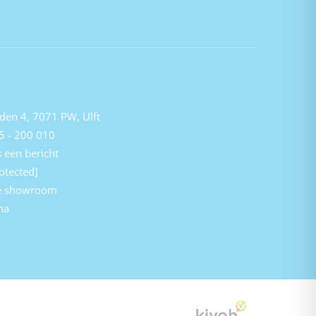
den 4, 7071 PW, Ulft
5 - 200 010
 een bericht
otected]
e showroom
na