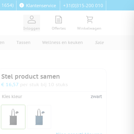
: 1654)
+31(0)315-200 010
Klantenservice
View quote, Quote is empty
Bekijk winkelwagen, Wi
Inloggen
Offertes
Winkelwagen
ren
Tassen
Wellness en keuken
Sale
Stel product samen
€ 16,57
per stuk bij 10 stuks
Kies kleur
zwart