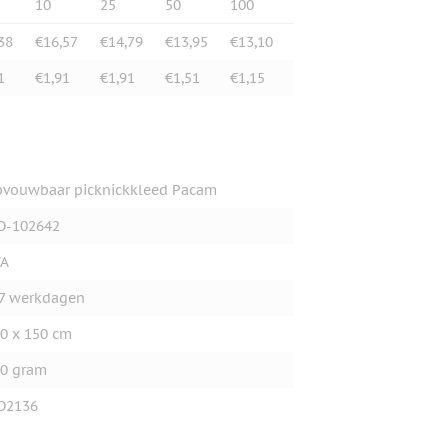
10
25
50
100
38
€16,57
€14,79
€13,95
€13,10
1
€1,91
€1,91
€1,51
€1,15
vouwbaar picknickkleed Pacam
O-102642
VA
7 werkdagen
0 x 150 cm
0 gram
O2136