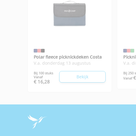
Polar fleece picknickdeken Costa
Pickn
V.a. donderdag 13 augustus
V.a. d
Bij 100 stuks
Bij 250 
Bekijk
Vanaf
€
Vanaf
€ 16,28