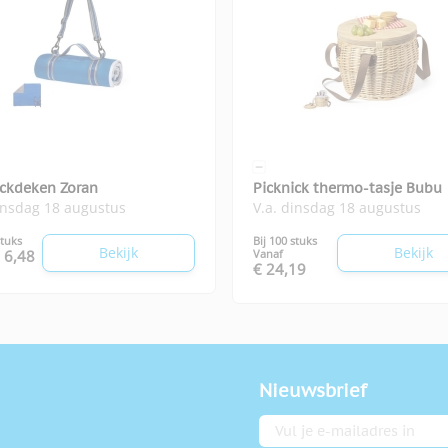
ickdeken Zoran
Picknick thermo-tasje Bubu
insdag 18 augustus
V.a. dinsdag 18 augustus
stuks
Bij 100 stuks
Bekijk
Bekijk
 6,48
Vanaf
€ 24,19
Nieuwsbrief
E-mailadres