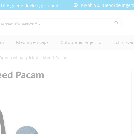
Kiyoh 9,6 (Beoordelingen
100+ goede doelen gesteund
or
Kleding en caps
Outdoor en vrije tijd
Schrijfwa
Opvouwbaar picknickkleed Pacam
eed Pacam
cherm te bekijken