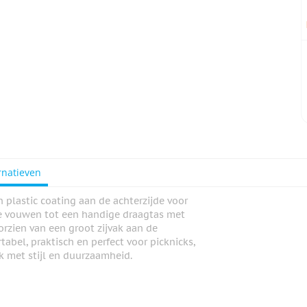
rnatieven
plastic coating aan de achterzijde voor
e vouwen tot een handige draagtas met
rzien van een groot zijvak aan de
abel, praktisch en perfect voor picknicks,
k met stijl en duurzaamheid.