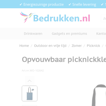
Ga naar de inhoud
✔ Energiezuinige productie
✔ Snelle levering
✔ 
Drinkwaren
Gadgets en premiums
Kanto
Home
/
Outdoor en vrije tijd
/
Zomer
/
Picknick
/
Opvouwbaar picknickkl
Art.nr.
MO-102642
Hoofdafbeelding
Klik om afbeelding op volledig s
View larger image