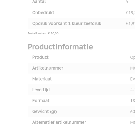
Aantal
5
Onbedrukt
€19,
Opdruk voorkant 1 kleur zeefdruk
€1,9
Instelkosten: € 50,00
Productinformatie
Product
Op
Artikelnummer
M
Materiaal
E
Levertijd
4-
Formaat
18
Gewicht (gr)
60
Alternatief artikelnummer
M