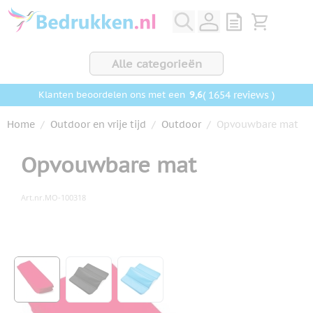
Ga naar de inhoud
View quote, Q
Bekijk wink
Alle categorieën
9,6
( 1654 reviews )
Klanten beoordelen ons met een
Home
/
Outdoor en vrije tijd
/
Outdoor
/
Opvouwbare mat
Opvouwbare mat
Art.nr.
MO-100318
Hoofdafbeelding
Klik om afbeelding op volledig scherm te bekijken
View larger image
View larger image
View larger image