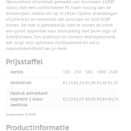
Opvouwbare strandmat gemaakt van duurzaam 2100D
nylon, met een comfortabele PE foam vulling aan de
binnenzijde. Ideaal om op te zitten tijdens stranddagen
of picknicks en voorkomt dat zand aan de huid blijft
kleven. De mat is gemakkelijk mee te nemen en biedt
een groot oppervlak voor bedrukking met jouw logo of
bedrijfsnaam. Een praktisch en zomers relatiegeschenk
dat zorgt voor optimale zichtbaarheid en extra
naamsbekendheid van je merk.
Prijsstaffel
Aantal
100
250
500
1000
2500
Onbedrukt
€1,76
€1,56
€1,48
€1,40
€1,35
Opdruk achterkant
segment 1 kleur
€1,32
€1,03
€0,90
€0,84
€0,74
zeefdruk
Instelkosten: € 50,00
Productinformatie