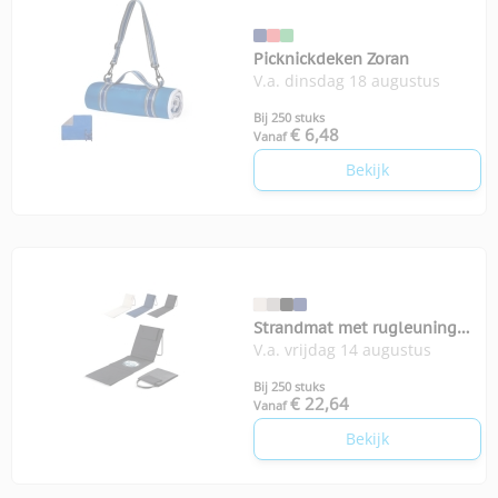
Picknickdeken Zoran
V.a. dinsdag 18 augustus
Bij 250 stuks
€ 6,48
Vanaf
Bekijk
Strandmat met rugleuning
V.a. vrijdag 14 augustus
InSideOut
Bij 250 stuks
€ 22,64
Vanaf
Bekijk