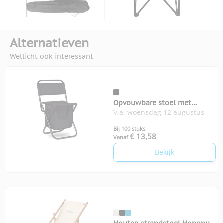
Alternatieven
Wellicht ook interessant
Opvouwbare stoel met
V.a. woensdag 12 augustus
koeltas
Bij 100 stuks
€ 13,58
Vanaf
Bekijk