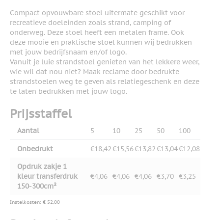
Compact opvouwbare stoel uitermate geschikt voor
recreatieve doeleinden zoals strand, camping of
onderweg. Deze stoel heeft een metalen frame. Ook
deze mooie en praktische stoel kunnen wij bedrukken
met jouw bedrijfsnaam en/of logo.
Vanuit je luie strandstoel genieten van het lekkere weer,
wie wil dat nou niet? Maak reclame door bedrukte
strandstoelen weg te geven als relatiegeschenk en deze
te laten bedrukken met jouw logo.
Prijsstaffel
Aantal
5
10
25
50
100
Onbedrukt
€18,42
€15,56
€13,82
€13,04
€12,08
Opdruk zakje 1
kleur transferdruk
€4,06
€4,06
€4,06
€3,70
€3,25
150-300cm²
Instelkosten: € 52,00