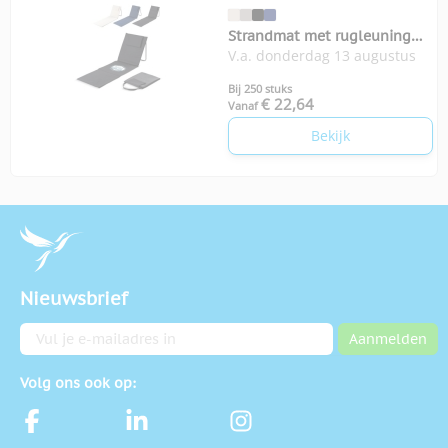
Strandmat met rugleuning
V.a. donderdag 13 augustus
InSideOut
Bij 250 stuks
€ 22,64
Vanaf
Bekijk
Nieuwsbrief
E-mailadres
Aanmelden
Volg ons ook op: