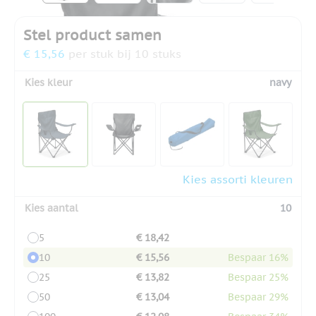
Stel product samen
€ 15,56
per stuk bij 10 stuks
Kies kleur
navy
Kies assorti kleuren
Kies aantal
10
5
€ 18,42
10
€ 15,56
Bespaar 16%
25
€ 13,82
Bespaar 25%
50
€ 13,04
Bespaar 29%