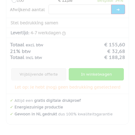
100
€ 12,08
Bespaar 34%
Afwijkend aantal
Stel bedrukking samen
Levertijd:
4-7 werkdagen
Totaal
€ 155,60
excl. btw
21% btw
€ 32,68
Totaal
€ 188,28
incl. btw
Vrijblijvende offerte
In winkelwagen
Let op: Je hebt (nog) geen bedrukking geselecteerd
✔
Altijd een
gratis digitale drukproef
✔
Energiezuinige productie
✔
Gewoon in NL gedrukt
dus 100% kwaliteitsgarantie