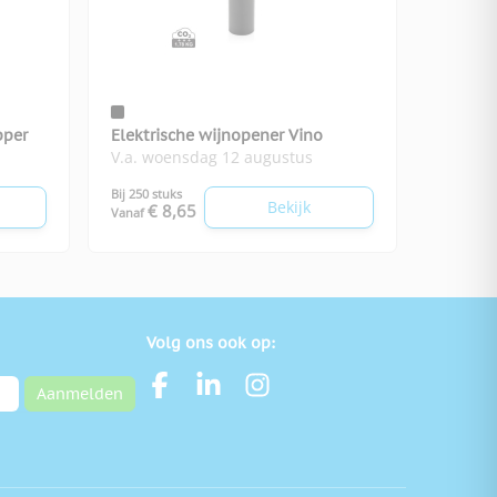
pper
Elektrische wijnopener Vino
V.a. woensdag 12 augustus
Bij 250 stuks
Bekijk
€ 8,65
Vanaf
Volg ons ook op:
Aanmelden