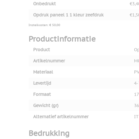
Onbedrukt
€3,4
Opdruk paneel 1 1 kleur zeefdruk
€1,5
Instelkosten: € 50,00
Productinformatie
Product
Op
Artikelnummer
M
Materiaal
P
Levertijd
4-
Formaat
17
Gewicht (gr)
36
Alternatief artikelnummer
IT
Bedrukking