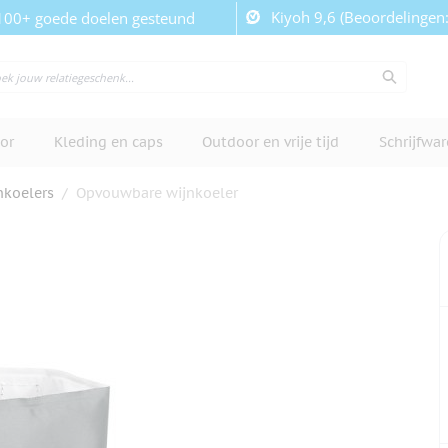
Kiyoh 9,6 (Beoordelingen
100+ goede doelen gesteund
or
Kleding en caps
Outdoor en vrije tijd
Schrijfwa
nkoelers
/
Opvouwbare wijnkoeler
cherm te bekijken