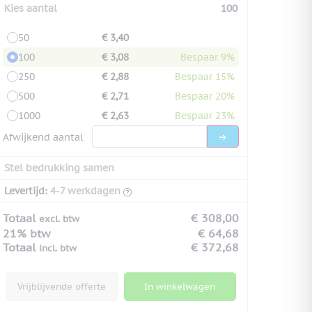
Kies aantal
100
50
€ 3,40
100
€ 3,08
Bespaar 9%
250
€ 2,88
Bespaar 15%
500
€ 2,71
Bespaar 20%
1000
€ 2,63
Bespaar 23%
Afwijkend aantal
Stel bedrukking samen
Levertijd:
4-7 werkdagen
Totaal
€ 308,00
excl. btw
21% btw
€ 64,68
Totaal
€ 372,68
incl. btw
Vrijblijvende offerte
In winkelwagen