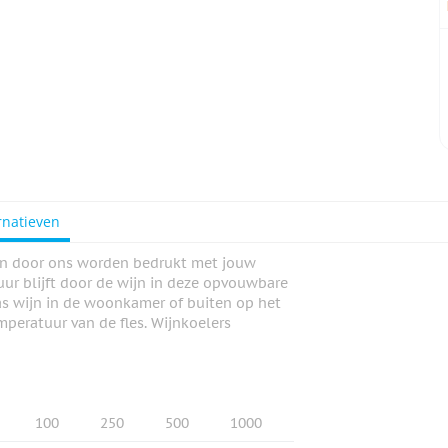
rnatieven
an door ons worden bedrukt met jouw
uur blijft door de wijn in deze opvouwbare
las wijn in de woonkamer of buiten op het
mperatuur van de fles. Wijnkoelers
100
250
500
1000