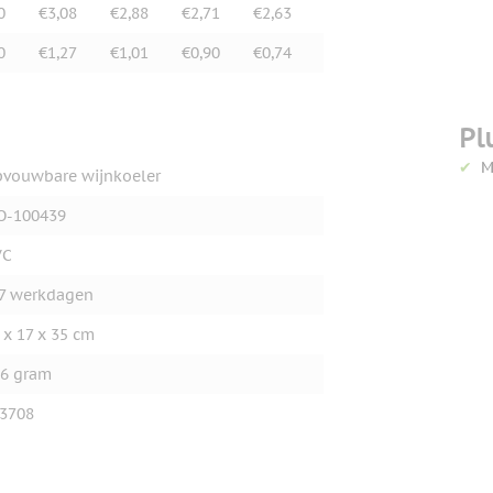
0
€3,08
€2,88
€2,71
€2,63
0
€1,27
€1,01
€0,90
€0,74
Pl
M
vouwbare wijnkoeler
O-100439
VC
7 werkdagen
 x 17 x 35 cm
6 gram
3708