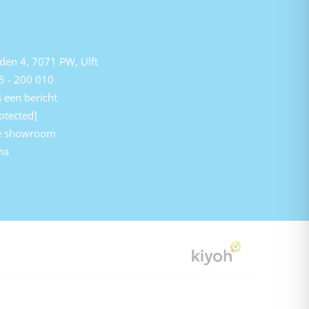
den 4, 7071 PW, Ulft
5 - 200 010
 een bericht
otected]
e showroom
na