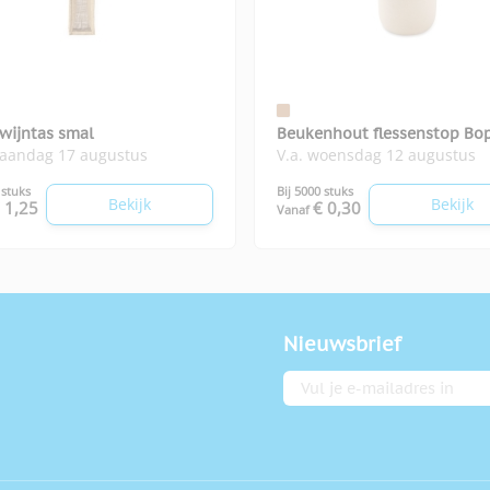
 wijntas smal
Beukenhout flessenstop Bo
maandag 17 augustus
V.a. woensdag 12 augustus
 stuks
Bij 5000 stuks
Bekijk
Bekijk
 1,25
€ 0,30
Vanaf
Nieuwsbrief
E-mailadres