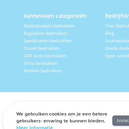
Aanbevolen categorieën
Bedrijfsi
Notitieboekjes bedrukken
Over Bedru
Rugzakken bedrukken
Blog
Speelkaarten bedrukken
Druktechni
Tassen bedrukken
Goede doel
USB sticks bedrukken
Eigen artik
Shirts bedrukken
Mokken bedrukken
We gebruiken cookies om je een betere
gebruikers- ervaring te kunnen bieden.
Inste
Meer informatie
Algemene voorwaarden
Privacy
Sitemap