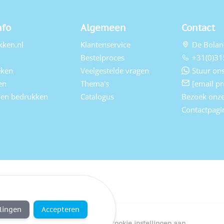
nfo
Algemeen
Contact
kken.nl
Klantenservice
De Bolan
Bestelproces
+31(0)31
eken
Veelgestelde vragen
Stuur ons
en
Thema's
[email pr
elen bedrukken
Catalogus
Bezoek onz
Contactpagi
llingen
Accepteren
Copyright Bedrukken.nl
Pas cookie instellingen aan