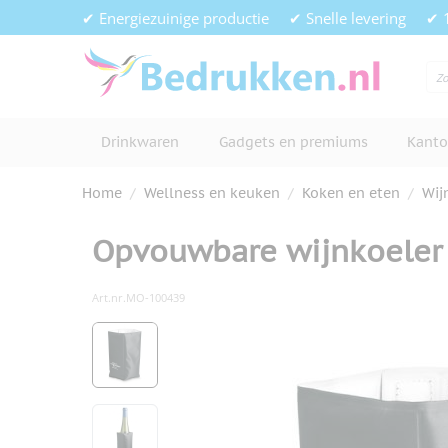
Ga naar de inhoud
✔ Energiezuinige productie
✔ Snelle levering
✔ 
Drinkwaren
Gadgets en premiums
Kanto
Home
/
Wellness en keuken
/
Koken en eten
/
Wij
Opvouwbare wijnkoeler
Art.nr.
MO-100439
Hoofdafbeelding
Klik om afbeelding op volledig s
View larger image
View larger image