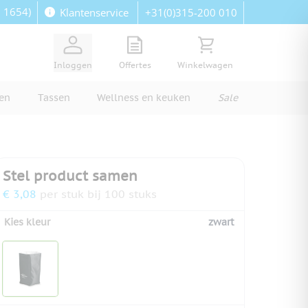
: 1654)
+31(0)315-200 010
Klantenservice
View quote, Quote is empty
Bekijk winkelwagen, Wi
Inloggen
Offertes
Winkelwagen
ren
Tassen
Wellness en keuken
Sale
Stel product samen
€ 3,08
per stuk bij 100 stuks
Kies kleur
zwart