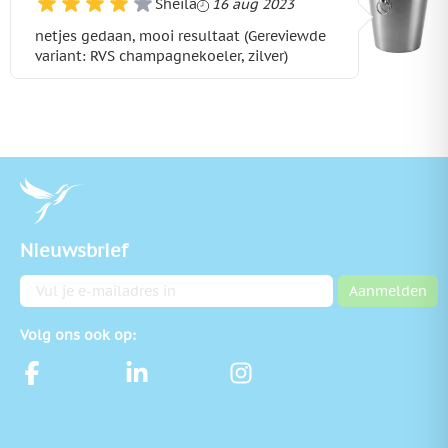
16 augustus 2023
Sheila
16 aug 2023
netjes gedaan, mooi resultaat (Gereviewde
variant: RVS champagnekoeler, zilver)
Nieuwsbrief
E-mailadres
Aanmelden
Volg ons ook op: