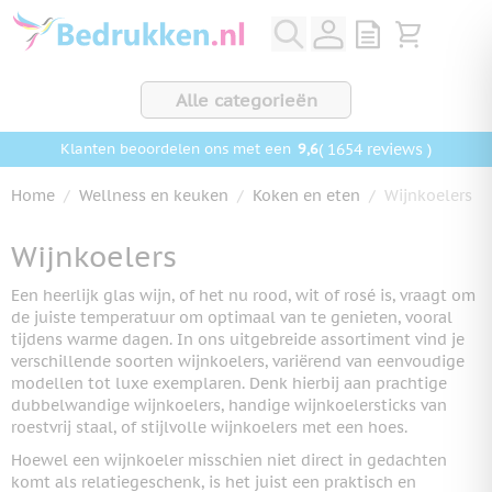
Ga naar de inhoud
View quote, Q
Bekijk wink
Alle categorieën
9,6
( 1654 reviews )
Klanten beoordelen ons met een
Home
/
Wellness en keuken
/
Koken en eten
/
Wijnkoelers
Wijnkoelers
Een heerlijk glas wijn, of het nu rood, wit of rosé is, vraagt om
de juiste temperatuur om optimaal van te genieten, vooral
tijdens warme dagen. In ons uitgebreide assortiment vind je
verschillende soorten wijnkoelers, variërend van eenvoudige
modellen tot luxe exemplaren. Denk hierbij aan prachtige
dubbelwandige wijnkoelers, handige wijnkoelersticks van
roestvrij staal, of stijlvolle wijnkoelers met een hoes.
Hoewel een wijnkoeler misschien niet direct in gedachten
komt als relatiegeschenk, is het juist een praktisch en