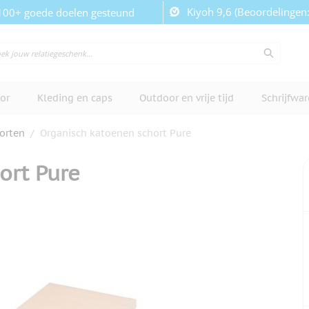
Kiyoh 9,6 (Beoordelingen
100+ goede doelen gesteund
or
Kleding en caps
Outdoor en vrije tijd
Schrijfwa
orten
/
Organisch katoenen schort Pure
ort Pure
cherm te bekijken