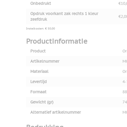
Onbedrukt
€10,
Opdruk voorkant zak rechts 1 kleur
€2,0
zeefdruk
Instelkosten: € 50,00
Productinformatie
Product
Or
Artikelnummer
M
Materiaal
Or
Levertijd
4-
Formaat
88
Gewicht (gr)
74
Alternatief artikelnummer
M