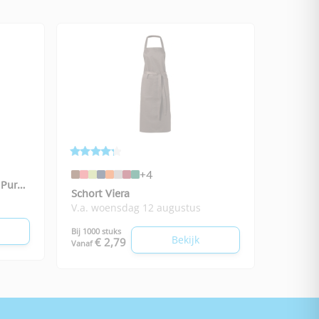
+4
 Pure
Schort Viera
V.a. woensdag 12 augustus
Bij 1000 stuks
Bekijk
€ 2,79
Vanaf