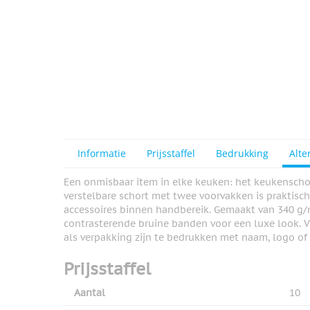
View larger image
Informatie
Prijsstaffel
Bedrukking
Alte
Een onmisbaar item in elke keuken: het keukenschor
verstelbare schort met twee voorvakken is praktisch 
accessoires binnen handbereik. Gemaakt van 340 g/
contrasterende bruine banden voor een luxe look. 
als verpakking zijn te bedrukken met naam, logo of 
Prijsstaffel
Aantal
10