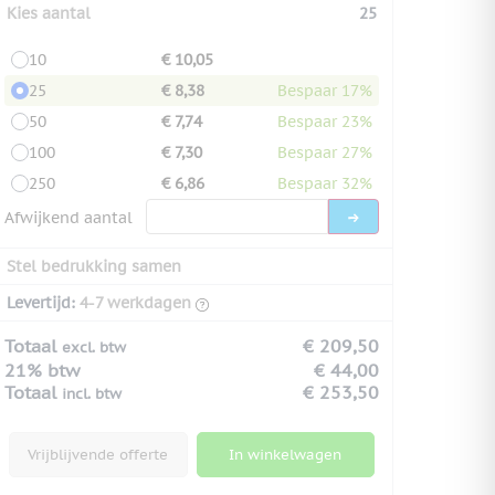
Kies aantal
25
10
€ 10,05
25
€ 8,38
Bespaar 17%
50
€ 7,74
Bespaar 23%
100
€ 7,30
Bespaar 27%
250
€ 6,86
Bespaar 32%
Afwijkend aantal
Stel bedrukking samen
Levertijd:
4-7 werkdagen
Totaal
€ 209,50
excl. btw
21% btw
€ 44,00
Totaal
€ 253,50
incl. btw
Vrijblijvende offerte
In winkelwagen