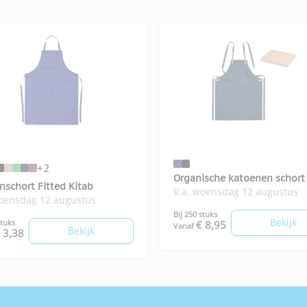
+2
Organische katoenen schort
nschort Fitted Kitab
V.a. woensdag 12 augustus
colour
woensdag 12 augustus
Bij 250 stuks
Bekijk
stuks
€ 8,95
Vanaf
Bekijk
 3,38