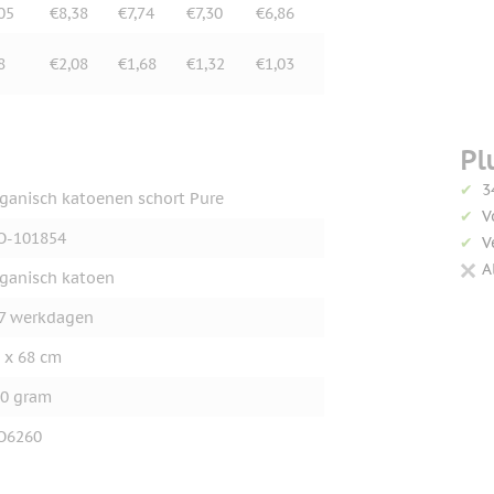
05
€8,38
€7,74
€7,30
€6,86
8
€2,08
€1,68
€1,32
€1,03
Pl
3
ganisch katoenen schort Pure
V
O-101854
V
A
ganisch katoen
7 werkdagen
 x 68 cm
0 gram
O6260