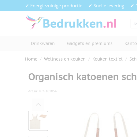
Ga naar de inhoud
✔ Energiezuinige productie
✔ Snelle levering
✔ 
Drinkwaren
Gadgets en premiums
Kanto
Home
/
Wellness en keuken
/
Keuken textiel
/
Sch
Organisch katoenen sch
Art.nr.
MO-101854
Hoofdafbeelding
Klik om afbeelding op volledig s
View larger image