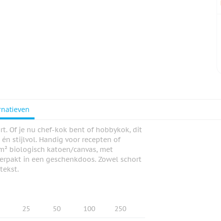
rnatieven
t. Of je nu chef-kok bent of hobbykok, dit
én stijlvol. Handig voor recepten of
m² biologisch katoen/canvas, met
Verpakt in een geschenkdoos. Zowel schort
tekst.
25
50
100
250