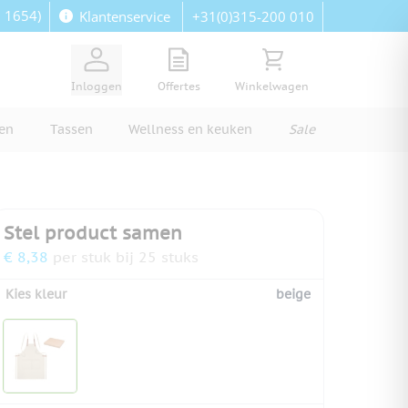
: 1654)
+31(0)315-200 010
Klantenservice
View quote, Quote is empty
Bekijk winkelwagen, Wi
Inloggen
Offertes
Winkelwagen
ren
Tassen
Wellness en keuken
Sale
Stel product samen
€ 8,38
per stuk bij 25 stuks
Kies kleur
beige