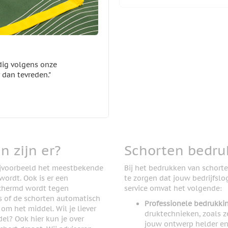
dig volgens onze
 dan tevreden."
n zijn er?
Schorten bedruk
bijvoorbeeld het meestbekende
Bij het bedrukken van schorte
wordt. Ook is er een
te zorgen dat jouw bedrijfslog
eschermd wordt tegen
service omvat het volgende:
s of de schorten automatisch
Professionele bedrukki
m het middel. Wil je liever
druktechnieken, zoals z
del? Ook hier kun je over
jouw ontwerp helder en