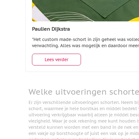
Paulien Dijkstra
"Het custom made-schort in zijn geheel was volle
verwachting. Alles was mogelijk en daardoor meer
Lees verder
Welke uitvoeringen schorte
Er zijn verschillende uitvoeringen schorten. Neem 
schort, waarmee je hele borstkas en middel bedekt 
uitvoering verkrijgbaar waarbij alleen je middel b
viezigheid. Waar je ook rekening mee kunt houden i
versteld kunnen worden met een band in de nek en o
een vakje op borsthoogte of juist een vak op je mid