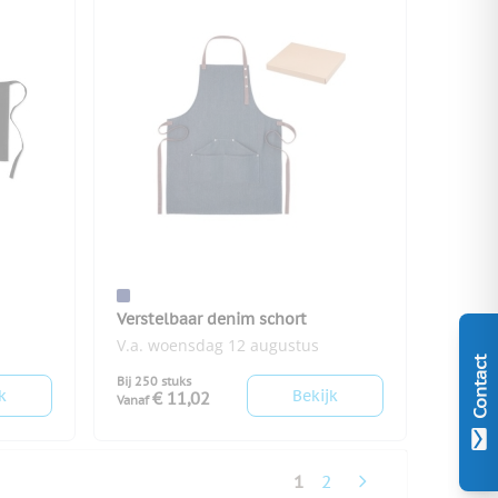
Verstelbaar denim schort
V.a. woensdag 12 augustus
Contact
Bij 250 stuks
k
Bekijk
€ 11,02
Vanaf
1
2
U lees momenteel pag
Pagina