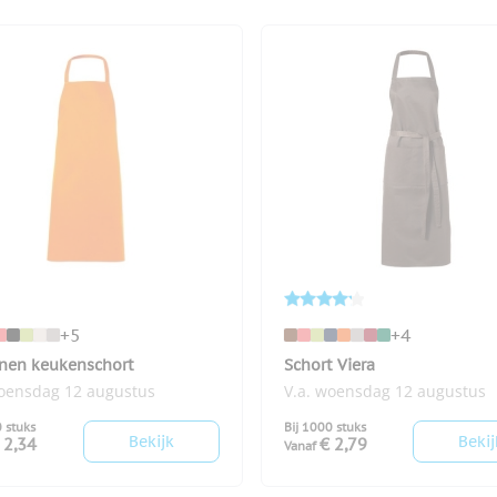
+5
+4
nen keukenschort
Schort Viera
woensdag 12 augustus
V.a. woensdag 12 augustus
0 stuks
Bij 1000 stuks
Bekijk
Bekij
 2,34
€ 2,79
Vanaf