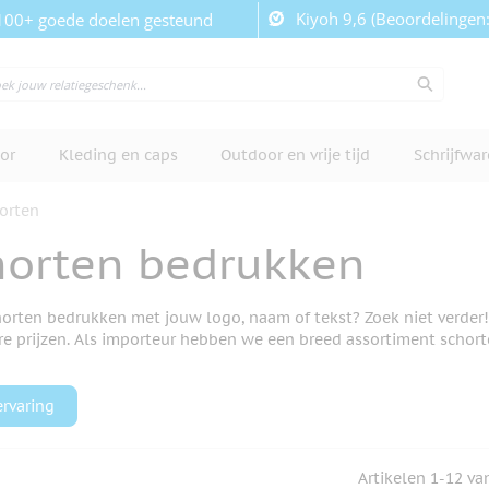
Kiyoh 9,6 (Beoordelingen
100+ goede doelen gesteund
or
Kleding en caps
Outdoor en vrije tijd
Schrijfwa
orten
horten bedrukken
horten bedrukken met jouw logo, naam of tekst? Zoek niet verder!
re prijzen. Als importeur hebben we een breed assortiment schort
ervaring
Artikelen
1
-
12
va