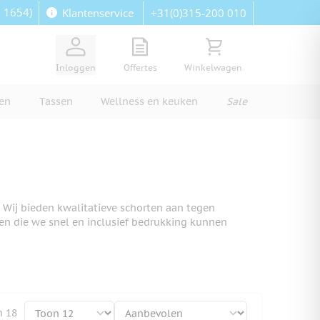
: 1654)
+31(0)315-200 010
Klantenservice
View quote, Quote is empty
Bekijk winkelwagen, Wi
Inloggen
Offertes
Winkelwagen
ren
Tassen
Wellness en keuken
Sale
 Wij bieden kwalitatieve schorten aan tegen
en die we snel en inclusief bedrukking kunnen
n
18