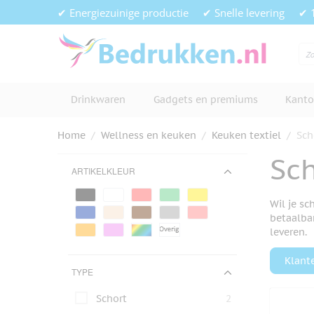
Ga naar de inhoud
✔ Energiezuinige productie
✔ Snelle levering
✔ 
Drinkwaren
Gadgets en premiums
Kanto
Home
/
Wellness en keuken
/
Keuken textiel
/
Sch
Sc
ARTIKELKLEUR
Wil je sc
betaalba
leveren.
Klant
TYPE
Schort
2