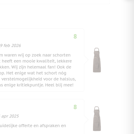
8
9 februari 2026
9 feb 2026
m waren wij op zoek naar schorten
 heeft een mooie kwaliteit, lekkere
kken. Wij zijn helemaal fan! Ook de
op. Het enige wat het schort nóg
verstelmogelijkheid voor de halslus,
s enige kritiekpuntje. Heel blij mee!
8
 april 2025
 apr 2025
idelijke offerte en afspraken en