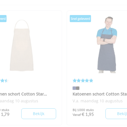
nen schort Cotton Star
Katoenen schort Cotton Sta
el
gekleurd
maandag 10 augustus
V.a. maandag 10 augustus
0 stuks
Bij 1000 stuks
Bekijk
Bekij
 1,79
€ 1,95
Vanaf