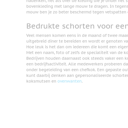
nadenken, net als over de kleding die je onder het s
bovenkleding met lange mouw te dragen. In tegenst
mouw ben je zo beter beschermd tegen vetspatten o
Bedrukte schorten voor een 
Veel mensen komen eens in de maand of twee ma
uitgebreid diner te bereiden en wordt er genoten van
Hoe leuk is het dan om iedereen die komt een eigen,
Met een naam, foto of zelfs de specialiteit van de k
Bedrijven houden daarnaast ook steeds vaker een k
een bedrijfsactiviteit. Alle medewerkers proberen 
onder begeleiding van een chefkok. Een gepaste outfi
kunt daarbij denken aan gepersonaliseerde schorte
koksmutsen en
ovenwanten
.