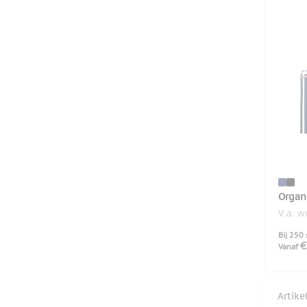
Organ
colou
V.a. 
Bij 250 
€
Vanaf
Artik