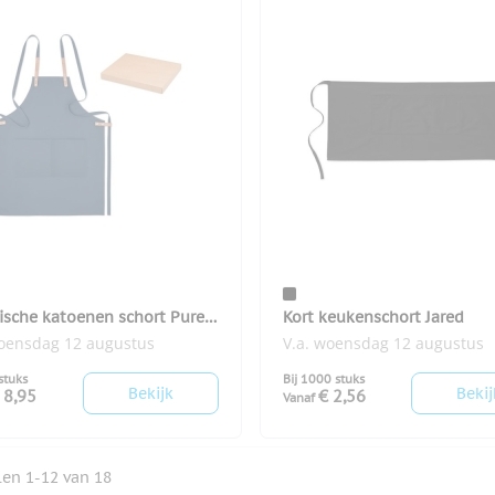
ische katoenen schort Pure
Kort keukenschort Jared
r
woensdag 12 augustus
V.a. woensdag 12 augustus
stuks
Bij 1000 stuks
Bekijk
Bekij
 8,95
€ 2,56
Vanaf
elen
1
-
12
van
18