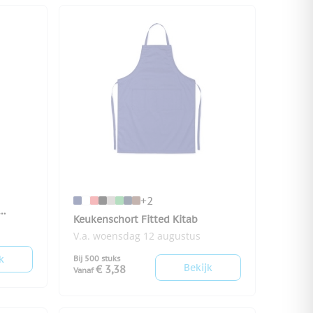
+2
Keukenschort Fitted Kitab
V.a. woensdag 12 augustus
k
Bij 500 stuks
Bekijk
€ 3,38
Vanaf