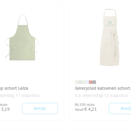
p schort Leiza
Gerecycled katoenen schort
Pheebs
maandag 17 augustus
V.a. woensdag 12 augustus
stuks
Bij 500 stuks
Bekijk
Bekij
 3,19
€ 4,21
Vanaf