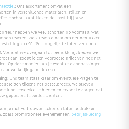
textiel
:
Ons assortiment omvat een
orten in verschillende materialen, stijlen en
rfecte schort kunt kiezen dat past bij jouw
n.
porteur hebben we veel schorten op voorraad, wat
unnen leveren. We streven ernaar om het bedrukken
estelling zo efficiënt mogelijk te laten verlopen.
f:
Voordat we overgaan tot bedrukking, bieden we
proef aan, zodat je een voorbeeld krijgt van hoe het
 zien. Op deze manier kun je eventuele aanpassingen
daadwerkelijk gaan drukken.
ning:
Ons team staat klaar om eventuele vragen te
egeleiden tijdens het bestelproces. We streven
de klantenservice te bieden en ervoor te zorgen dat
ouw gepersonaliseerde schorten.
 kun je met vertrouwen schorten laten bedrukken
en, zoals promotionele evenementen,
bedrijfskleding