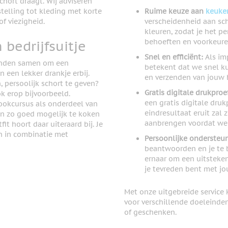
chort draagt. Wij adviseren
elling tot kleding met korte
Ruime keuze aan
keuken
f viezigheid.
verscheidenheid aan sch
kleuren, zodat je het pe
behoeften en voorkeure
bedrijfsuitje
Snel en efficiënt:
Als im
anden samen om een
betekent dat we snel k
 een lekker drankje erbij.
en verzenden van jouw b
 persoolijk schort te geven?
Gratis digitale drukproe
ok erop bijvoorbeeld.
een gratis digitale druk
ookcursus als onderdeel van
eindresultaat eruit zal
dan zo goed mogelijk te koken
aanbrengen voordat we 
t hoort daar uiteraard bij. Je
n in combinatie met
Persoonlijke ondersteu
beantwoorden en je te b
ernaar om een uitsteken
je tevreden bent met j
Met onze uitgebreide service
voor verschillende doeleind
of geschenken.