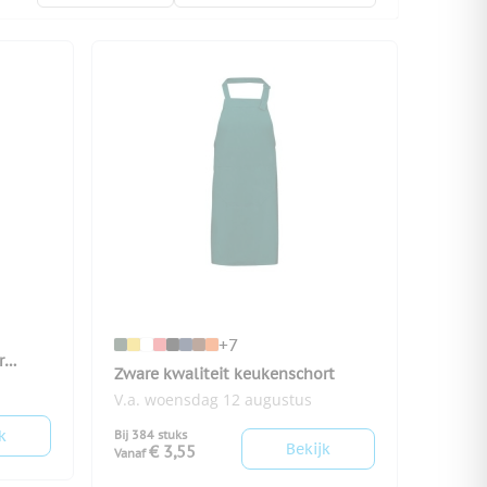
+7
r
Zware kwaliteit keukenschort
V.a. woensdag 12 augustus
k
Bij 384 stuks
Bekijk
€ 3,55
Vanaf