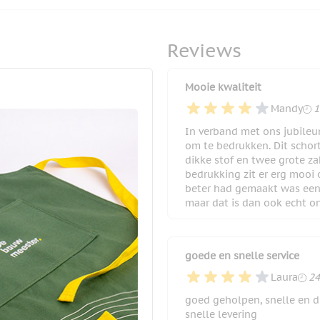
Reviews
Mooie kwaliteit
1
Mandy
1
In verband met ons jubileu
om te bedrukken. Dit schort
dikke stof en twee grote za
bedrukking zit er erg mooi 
beter had gemaakt was een 
maar dat is dan ook echt on
goede en snelle service
24
Laura
24
goed geholpen, snelle en du
snelle levering