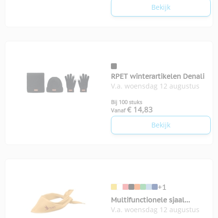
Bekijk
RPET winterartikelen Denali
V.a. woensdag 12 augustus
Bij 100 stuks
€ 14,83
Vanaf
Bekijk
+1
Multifunctionele sjaal
V.a. woensdag 12 augustus
Bandido