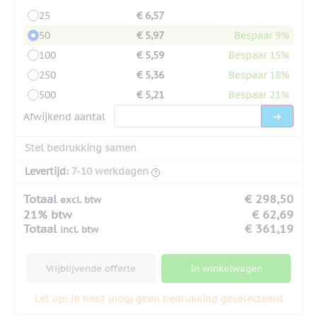
25
€ 6,57
50
€ 5,97
Bespaar 9%
100
€ 5,59
Bespaar 15%
250
€ 5,36
Bespaar 18%
500
€ 5,21
Bespaar 21%
Afwijkend aantal
Stel bedrukking samen
Levertijd:
7-10 werkdagen
Totaal
€ 298,50
excl. btw
21% btw
€ 62,69
Totaal
€ 361,19
incl. btw
Vrijblijvende offerte
In winkelwagen
Let op: Je hebt (nog) geen bedrukking geselecteerd