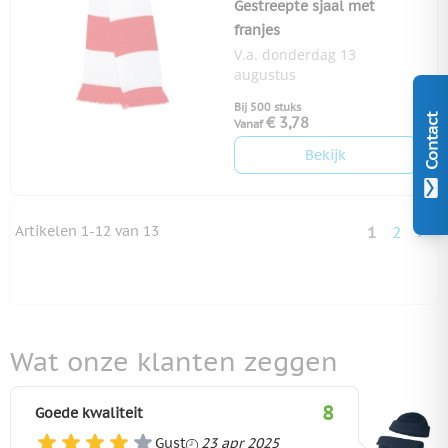
Gestreepte sjaal met
franjes
V.a. donderdag 13
augustus
Bij 500 stuks
Contact
€ 3,78
Vanaf
Bekijk
Artikelen
1
-
12
van
13
1
2
U lees mo
Pagina
Wat onze klanten zeggen
8
Goede kwaliteit
23 april 2025
Gust
23 apr 2025