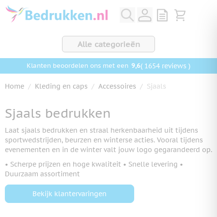
Ga naar de inhoud
View quote, Q
Bekijk wink
Alle categorieën
9,6
( 1654 reviews )
Klanten beoordelen ons met een
Home
/
Kleding en caps
/
Accessoires
/
Sjaals
Sjaals bedrukken
Laat sjaals bedrukken en straal herkenbaarheid uit tijdens
sportwedstrijden, beurzen en winterse acties. Vooral tijdens
evenementen en in de winter valt jouw logo gegarandeerd op.
• Scherpe prijzen en hoge kwaliteit • Snelle levering •
Duurzaam assortiment
Bekijk klantervaringen