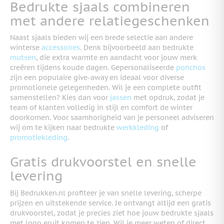
Bedrukte sjaals combineren
met andere relatiegeschenken
Naast sjaals bieden wij een brede selectie aan andere
winterse
accessoires
. Denk bijvoorbeeld aan bedrukte
mutsen
, die extra warmte en aandacht voor jouw merk
creëren tijdens koude dagen. Gepersonaliseerde
ponchos
zijn een populaire give-away en ideaal voor diverse
promotionele gelegenheden. Wil je een complete outfit
samenstellen? Kies dan voor
jassen
met opdruk, zodat je
team of klanten volledig in stijl en comfort de winter
doorkomen. Voor saamhorigheid van je personeel adviseren
wij om te kijken naar bedrukte
werkkleding
of
promotiekleding
.
Gratis drukvoorstel en snelle
levering
Bij Bedrukken.nl profiteer je van snelle levering, scherpe
prijzen en uitstekende service. Je ontvangt altijd een gratis
drukvoorstel, zodat je precies ziet hoe jouw bedrukte sjaals
met logo eruit komen te zien. Wil je meer weten of direct