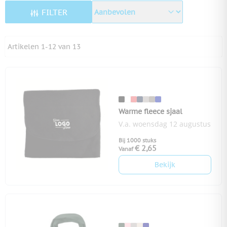
FILTER
Artikelen
1
-
12
van
13
Warme fleece sjaal
V.a. woensdag 12 augustus
Bij 1000 stuks
€ 2,65
Vanaf
Bekijk