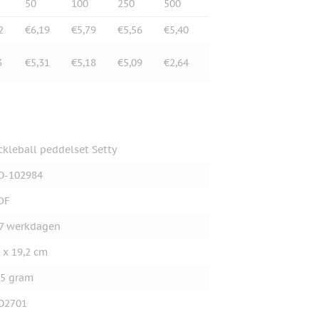
50
100
250
500
2
€6,19
€5,79
€5,56
€5,40
3
€5,31
€5,18
€5,09
€2,64
ckleball peddelset Setty
O-102984
DF
7 werkdagen
 x 19,2 cm
5 gram
O2701