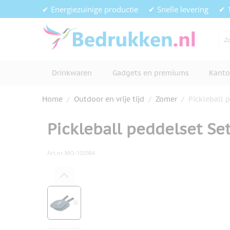
Ga naar de inhoud
✔ Energiezuinige productie
✔ Snelle levering
✔ 
Drinkwaren
Gadgets en premiums
Kanto
Home
/
Outdoor en vrije tijd
/
Zomer
/
Pickleball 
Pickleball peddelset Se
Art.nr.
MO-102984
Hoofdafbeelding
Klik om afbeelding op volledig s
View larger image