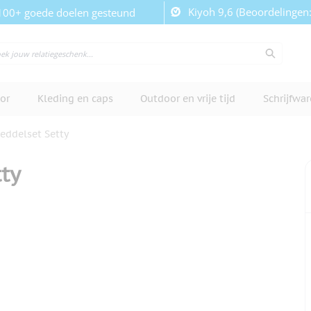
Kiyoh 9,6 (Beoordelingen
100+ goede doelen gesteund
or
Kleding en caps
Outdoor en vrije tijd
Schrijfwa
peddelset Setty
tty
cherm te bekijken