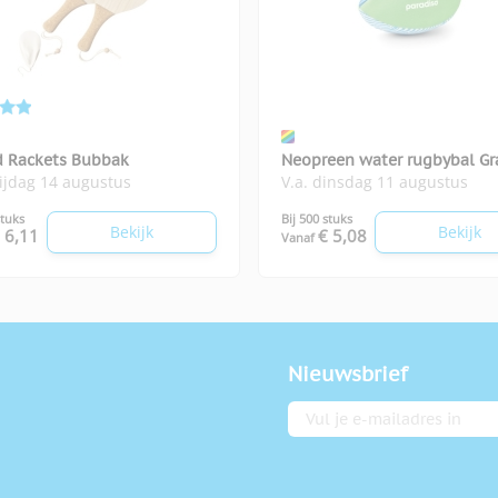
d Rackets Bubbak
Neopreen water rugbybal Gr
rijdag 14 augustus
V.a. dinsdag 11 augustus
stuks
Bij 500 stuks
Bekijk
Bekijk
 6,11
€ 5,08
Vanaf
Nieuwsbrief
E-mailadres