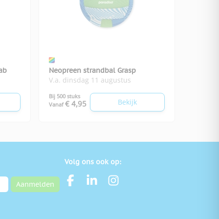
ab
Neopreen strandbal Grasp
V.a. dinsdag 11 augustus
Bij 500 stuks
Bekijk
€ 4,95
Vanaf
Volg ons ook op:
Aanmelden