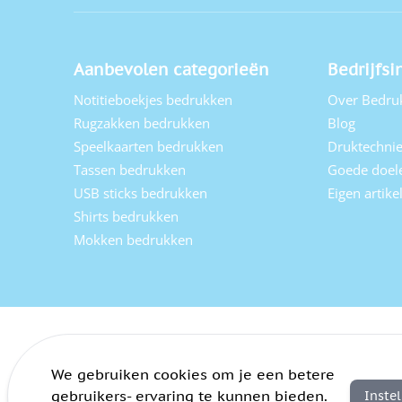
Aanbevolen categorieën
Bedrijfsi
Notitieboekjes bedrukken
Over Bedru
Rugzakken bedrukken
Blog
Speelkaarten bedrukken
Druktechni
Tassen bedrukken
Goede doel
USB sticks bedrukken
Eigen artik
Shirts bedrukken
Mokken bedrukken
We gebruiken cookies om je een betere
gebruikers- ervaring te kunnen bieden.
Inste