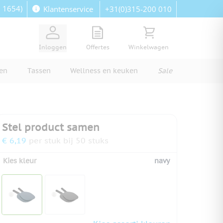
: 1654)
+31(0)315-200 010
Klantenservice
View quote, Quote is empty
Bekijk winkelwagen, Wi
Inloggen
Offertes
Winkelwagen
ren
Tassen
Wellness en keuken
Sale
Stel product samen
€ 6,19
per stuk bij 50 stuks
Kies kleur
navy