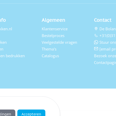
nfo
Algemeen
Contact
kken.nl
Klantenservice
De Bolan
Bestelproces
+31(0)31
eken
Veelgestelde vragen
Stuur ons
en
Thema's
[email pr
elen bedrukken
Catalogus
Bezoek onz
Contactpagi
llingen
Accepteren