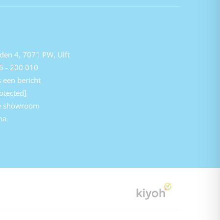
den 4, 7071 PW, Ulft
5 - 200 010
 een bericht
otected]
e showroom
na