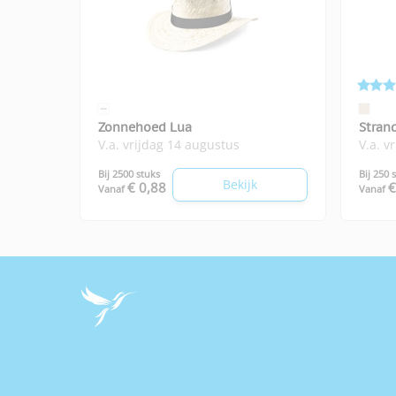
Zonnehoed Lua
Stran
V.a. vrijdag 14 augustus
V.a. v
Bij 2500 stuks
Bij 250 
Bekijk
€ 0,88
€
Vanaf
Vanaf