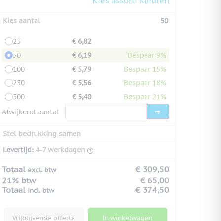
Kies assorti kleuren
Kies aantal
50
25
€ 6,82
50
€ 6,19
Bespaar 9%
100
€ 5,79
Bespaar 15%
250
€ 5,56
Bespaar 18%
500
€ 5,40
Bespaar 21%
Afwijkend aantal
Stel bedrukking samen
Levertijd:
4-7 werkdagen
Totaal
€ 309,50
excl. btw
21% btw
€ 65,00
Totaal
€ 374,50
incl. btw
Vrijblijvende offerte
In winkelwagen