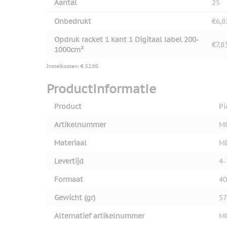
Aantal
25
Onbedrukt
€6,8
Opdruk racket 1 kant 1 Digitaal label 200-
€7,8
1000cm²
Instelkosten: € 52,00
Productinformatie
Product
Pi
Artikelnummer
M
Materiaal
M
Levertijd
4-
Formaat
40
Gewicht (gr)
57
Alternatief artikelnummer
M