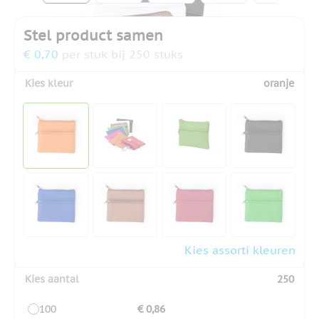
Stel product samen
€ 0,70
per stuk bij 250 stuks
Kies kleur
oranje
Kies assorti kleuren
Kies aantal
250
100
€ 0,86