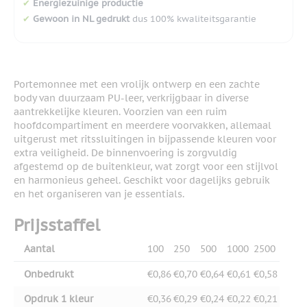
✔
Energiezuinige productie
✔
Gewoon in NL gedrukt
dus 100% kwaliteitsgarantie
Portemonnee met een vrolijk ontwerp en een zachte
body van duurzaam PU-leer, verkrijgbaar in diverse
aantrekkelijke kleuren. Voorzien van een ruim
hoofdcompartiment en meerdere voorvakken, allemaal
uitgerust met ritssluitingen in bijpassende kleuren voor
extra veiligheid. De binnenvoering is zorgvuldig
afgestemd op de buitenkleur, wat zorgt voor een stijlvol
en harmonieus geheel. Geschikt voor dagelijks gebruik
en het organiseren van je essentials.
Prijsstaffel
Aantal
100
250
500
1000
2500
Onbedrukt
€0,86
€0,70
€0,64
€0,61
€0,58
Opdruk 1 kleur
€0,36
€0,29
€0,24
€0,22
€0,21