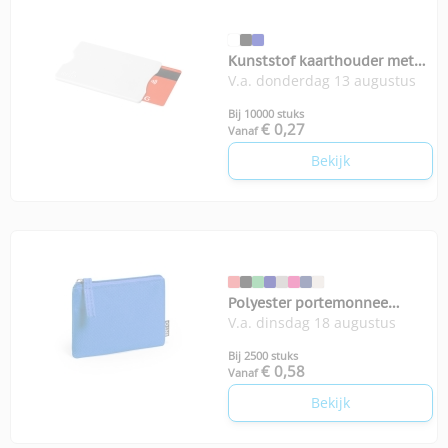
Kunststof kaarthouder met
V.a. donderdag 13 augustus
RFID bescherming
Bij 10000 stuks
€ 0,27
Vanaf
Bekijk
Polyester portemonnee
V.a. dinsdag 18 augustus
Nelsom
Bij 2500 stuks
€ 0,58
Vanaf
Bekijk