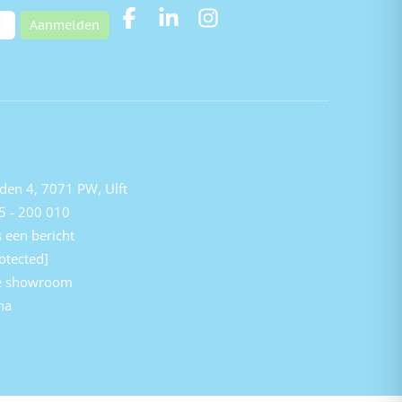
Aanmelden
den 4, 7071 PW, Ulft
5 - 200 010
 een bericht
otected]
e showroom
na