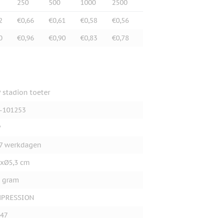
250
500
1000
2500
2
€0,66
€0,61
€0,58
€0,56
0
€0,96
€0,90
€0,83
€0,78
 stadion toeter
-101253
P
7 werkdagen
xØ5,3 cm
 gram
MPRESSION
47