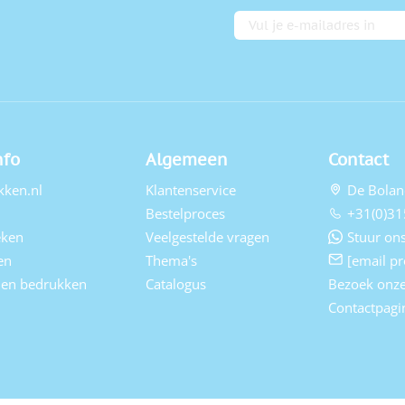
E-mailadres
nfo
Algemeen
Contact
kken.nl
Klantenservice
De Bolan
Bestelproces
+31(0)31
eken
Veelgestelde vragen
Stuur ons
en
Thema's
[email pr
elen bedrukken
Catalogus
Bezoek onz
Contactpagi