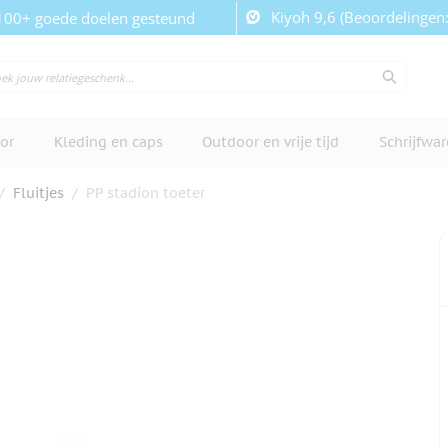
Kiyoh 9,6 (Beoordelingen
100+ goede doelen gesteund
or
Kleding en caps
Outdoor en vrije tijd
Schrijfwa
/
Fluitjes
/
PP stadion toeter
cherm te bekijken