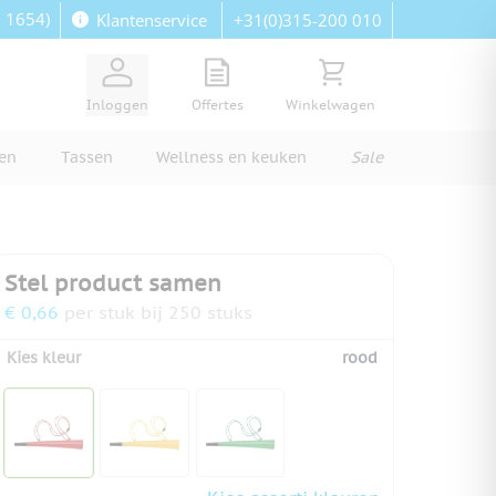
: 1654)
+31(0)315-200 010
Klantenservice
View quote, Quote is empty
Bekijk winkelwagen, Wi
Inloggen
Offertes
Winkelwagen
ren
Tassen
Wellness en keuken
Sale
Stel product samen
€ 0,66
per stuk bij 250 stuks
Kies kleur
rood