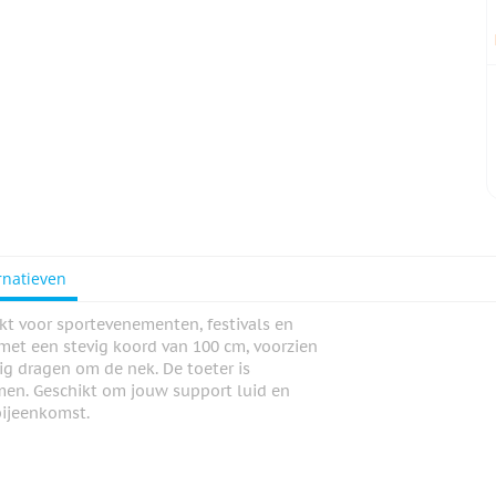
rnatieven
ikt voor sportevenementen, festivals en
met een stevig koord van 100 cm, voorzien
lig dragen om de nek. De toeter is
men. Geschikt om jouw support luid en
 bijeenkomst.