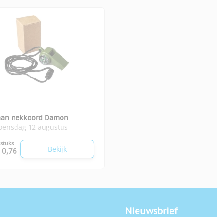
 aan nekkoord Damon
woensdag 12 augustus
 stuks
Bekijk
 0,76
Nieuwsbrief