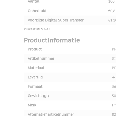
Aantal
100
Onbedrukt
€0,8
Voorzijde Digital Super Transfer
€1,1
Instelkosten: € 47,95
Productinformatie
Product
PP
Artikelnummer
GI
Materiaal
P
Levertijd
4-
Formaat
36
Gewicht (gr)
50
Merk
I
Alternatief artikelnummer
82