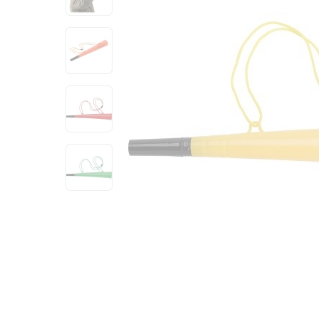
View larger image
View larger image
View larger image