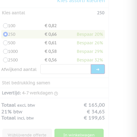
Kies assorti kleuren
Kies aantal
250
100
€ 0,82
250
€ 0,66
Bespaar 20%
500
€ 0,61
Bespaar 26%
1000
€ 0,58
Bespaar 29%
2500
€ 0,56
Bespaar 32%
Afwijkend aantal
Stel bedrukking samen
Levertijd:
4-7 werkdagen
Totaal
€ 165,00
excl. btw
21% btw
€ 34,65
Totaal
€ 199,65
incl. btw
Vrijblijvende offerte
In winkelwagen