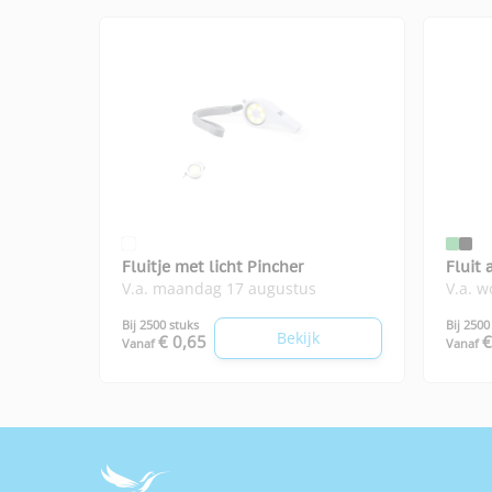
Fluitje met licht Pincher
Fluit
V.a. maandag 17 augustus
V.a. 
Bij 2500 stuks
Bij 2500
Bekijk
€ 0,65
€
Vanaf
Vanaf