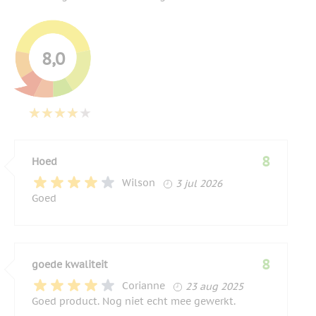
8,0
8
Hoed
3 juli 2026
Wilson
3 jul 2026
Goed
8
goede kwaliteit
23 augustus 2025
Corianne
23 aug 2025
Goed product. Nog niet echt mee gewerkt.