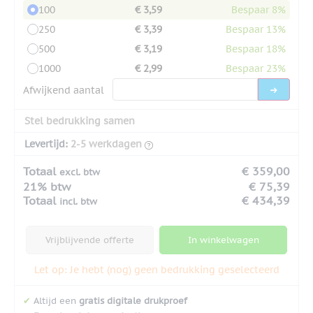
100
€ 3,59
Bespaar 8%
250
€ 3,39
Bespaar 13%
500
€ 3,19
Bespaar 18%
1000
€ 2,99
Bespaar 23%
Afwijkend aantal
Stel bedrukking samen
Levertijd:
2-5 werkdagen
Totaal
€ 359,00
excl. btw
21% btw
€ 75,39
Totaal
€ 434,39
incl. btw
Vrijblijvende offerte
In winkelwagen
Let op: Je hebt (nog) geen bedrukking geselecteerd
✔
Altijd een
gratis digitale drukproef