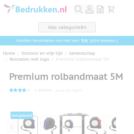
Ga naar de inhoud
View quote, Q
Bekijk wink
Alle categorieën
9,6
( 1654 reviews )
Klanten beoordelen ons met een
Home
/
Outdoor en vrije tijd
/
Gereedschap
/
Rolmaten met logo
/
Premium rolbandmaat 5M
Premium rolbandmaat 5M
3
REVIEWS
Art.nr.
VO-100171
Hoofdafbeelding
Klik om afbeelding op volledig scherm te bekijken
View larger image
View larger image
View larger image
View larger ima
View la