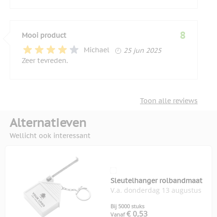
8
Mooi product
25 juni 2025
Michael
25 jun 2025
Zeer tevreden.
Toon alle reviews
Alternatieven
Wellicht ook interessant
Sleutelhanger rolbandmaat
V.a. donderdag 13 augustus
Bij 5000 stuks
€ 0,53
Vanaf