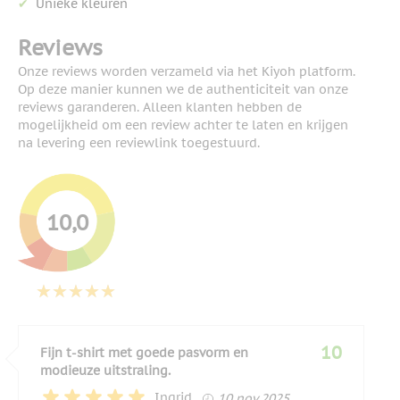
Unieke kleuren
Reviews
Onze reviews worden verzameld via het Kiyoh platform.
Op deze manier kunnen we de authenticiteit van onze
reviews garanderen. Alleen klanten hebben de
mogelijkheid om een review achter te laten en krijgen
na levering een reviewlink toegestuurd.
10,0
10
Fijn t-shirt met goede pasvorm en
modieuze uitstraling.
10 november 2025
Ingrid
10 nov 2025