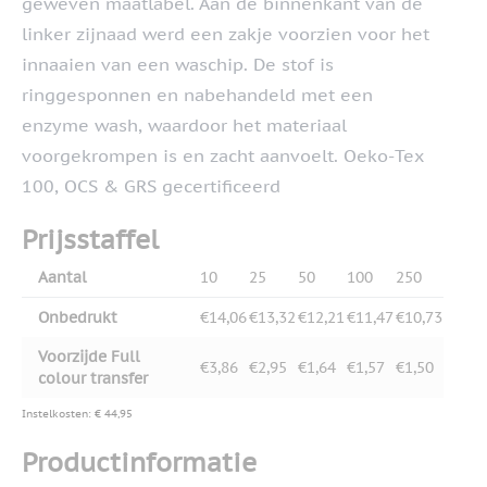
geweven maatlabel. Aan de binnenkant van de
linker zijnaad werd een zakje voorzien voor het
innaaien van een waschip. De stof is
ringgesponnen en nabehandeld met een
enzyme wash, waardoor het materiaal
voorgekrompen is en zacht aanvoelt. Oeko-Tex
100, OCS & GRS gecertificeerd
Prijsstaffel
Aantal
10
25
50
100
250
Onbedrukt
€14,06
€13,32
€12,21
€11,47
€10,73
Voorzijde Full
€3,86
€2,95
€1,64
€1,57
€1,50
colour transfer
Instelkosten: € 44,95
Productinformatie