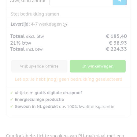
Afwijkend aantal
Stel bedrukking samen
Levertijd:
4-7 werkdagen
Totaal
€ 185,40
excl. btw
21% btw
€ 38,93
Totaal
€ 224,33
incl. btw
Vrijblijvende offerte
In winkelwagen
Let op: Je hebt (nog) geen bedrukking geselecteerd
✔
Altijd een
gratis digitale drukproef
✔
Energiezuinige productie
✔
Gewoon in NL gedrukt
dus 100% kwaliteitsgarantie
Comfortabele, lichte sneakers van PU-materiaal met een