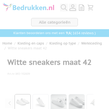
Ga naar de inhoud
View quote, Q
Bekijk wink
Alle categorieën
9,6
( 1654 reviews )
Klanten beoordelen ons met een
Home
/
Kleding en caps
/
Kleding op type
/
Werkkleding
/
Witte sneakers maat 42
Witte sneakers maat 42
Art.nr.
MO-102609
Hoofdafbeelding
Klik om afbeelding op volledig scherm te bekijken
View larger image
View larger image
View larger image
View larger ima
View la