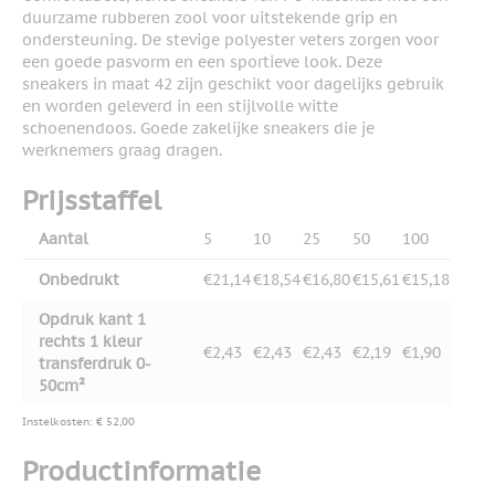
duurzame rubberen zool voor uitstekende grip en
ondersteuning. De stevige polyester veters zorgen voor
een goede pasvorm en een sportieve look. Deze
sneakers in maat 42 zijn geschikt voor dagelijks gebruik
en worden geleverd in een stijlvolle witte
schoenendoos. Goede zakelijke sneakers die je
werknemers graag dragen.
Prijsstaffel
Aantal
5
10
25
50
100
Onbedrukt
€21,14
€18,54
€16,80
€15,61
€15,18
Opdruk kant 1
rechts 1 kleur
€2,43
€2,43
€2,43
€2,19
€1,90
transferdruk 0-
50cm²
Instelkosten: € 52,00
Productinformatie