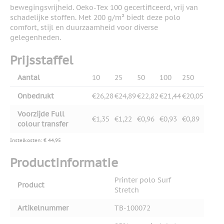
bewegingsvrijheid. Oeko-Tex 100 gecertificeerd, vrij van
schadelijke stoffen. Met 200 g/m² biedt deze polo
comfort, stijl en duurzaamheid voor diverse
gelegenheden.
Prijsstaffel
Aantal
10
25
50
100
250
Onbedrukt
€26,28
€24,89
€22,82
€21,44
€20,05
Voorzijde Full
€1,35
€1,22
€0,96
€0,93
€0,89
colour transfer
Instelkosten: € 44,95
Productinformatie
Printer polo Surf
Product
Stretch
Artikelnummer
TB-100072