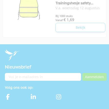
Trainingshesje safety
V.a. woensdag 12 augustus
volwassenen
Bij 1000 stuks
€ 1,69
Vanaf
Bekijk
Nieuwsbrief
E-mailadres
Aanmelden
Volg ons ook op: