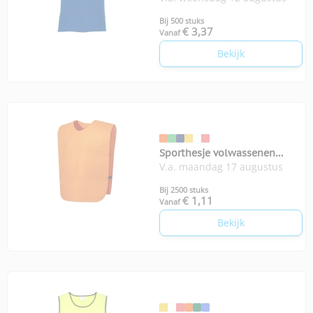
Bij 500 stuks
€ 3,37
Vanaf
Bekijk
Sporthesje volwassenen
V.a. maandag 17 augustus
Cambex
Bij 2500 stuks
€ 1,11
Vanaf
Bekijk