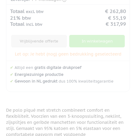
Totaal
€ 262,80
excl. btw
21% btw
€ 55,19
Totaal
€ 317,99
incl. btw
Vrijblijvende offerte
In winkelwagen
Let op: Je hebt (nog) geen bedrukking geselecteerd
✔
Altijd een
gratis digitale drukproef
✔
Energiezuinige productie
✔
Gewoon in NL gedrukt
dus 100% kwaliteitsgarantie
De polo piqué met stretch combineert comfort en
flexibiliteit. Voorzien van een 3-knoopssluiting, neklint,
zijsplitjes en geribde manchetten voor functionaliteit en
stijl. Gemaakt van 95% katoen en 5% elastaan voor een
comfortabele pasvorm met voldoende