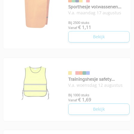
Sporthesje volwassenen
V.a. maandag 17 augustus
Cambex
Bij 2500 stuks
€ 1,11
Vanaf
Bekijk
Trainingshesje safety
V.a. woensdag 12 augustus
volwassenen
Bij 1000 stuks
€ 1,69
Vanaf
Bekijk