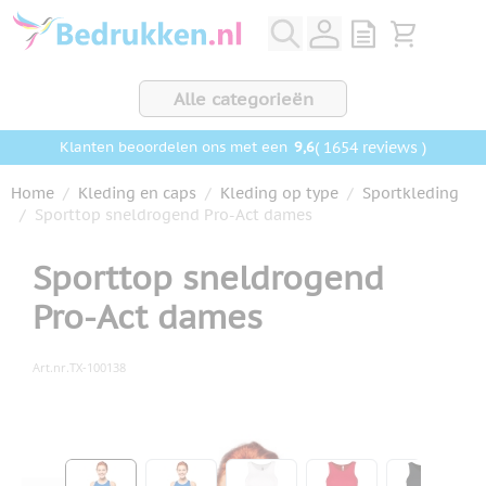
Ga naar de inhoud
View quote, Q
Bekijk wink
Alle categorieën
9,6
( 1654 reviews )
Klanten beoordelen ons met een
Home
/
Kleding en caps
/
Kleding op type
/
Sportkleding
/
Sporttop sneldrogend Pro-Act dames
Sporttop sneldrogend
Pro-Act dames
Art.nr.
TX-100138
Hoofdafbeelding
Klik om afbeelding op volledig scherm te bekijken
View larger image
View larger image
View larger image
View larger ima
View la