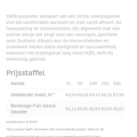
100% polyester. Gemaakt van een lichte, sneldrogende
stof die comfortabel aanvoelt en snel vocht afvoert. De
halsopening en mouwinzetten zijn afgewerkt met een
subtiel biesje dat zorgt voor een verzorgde, sportieve
look. Dubbele stiksels aan de mouwuiteinden en
onderkant bieden extra stevigheid en duurzaamheid,
waardoor het kledingstuk lang mooi blijft, zelfs bij
veelvuldig gebruik.
Prijsstaffel
Aantal
25
50
100
250
500
Onbedrukt zwart, M *
€4,94
€4,68
€4,42
€4,16
€3,90
Borstlogo Full colour
€1,22
€0,96
€0,93
€0,89
€0,87
transfer
Instelkosten: € 44,95
*Dit product heeft varianten met verschillende prijzen. Gebruik de
prijsberekening om de prijs voor jouw gewenste variant te zien.