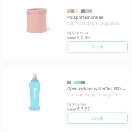
Polsportemonnee
V.a. maandag 17 augustus
Bij 5000 stuks
€ 0,46
Vanaf
Bekijk
Opvouwbare waterfles 500 ml
V.a. woensdag 12 augustus
Biter
Bij 500 stuks
€ 3,67
Vanaf
Bekijk