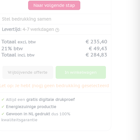
Naar volgende stap
Stel bedrukking samen
Levertijd:
4-7 werkdagen
Totaal
€ 235,40
excl. btw
21% btw
€ 49,43
Totaal
€ 284,83
incl. btw
Vrijblijvende offerte
In winkelwagen
Let op: Je hebt (nog) geen bedrukking geselecteerd
✔
Altijd een
gratis digitale drukproef
✔
Energiezuinige productie
✔
Gewoon in NL gedrukt
dus 100%
kwaliteitsgarantie