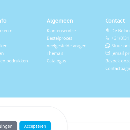
nfo
Algemeen
Contact
kken.nl
Klantenservice
De Bolan
Bestelproces
+31(0)31
eken
Veelgestelde vragen
Stuur ons
en
Thema's
[email pr
elen bedrukken
Catalogus
Bezoek onz
Contactpagi
llingen
Accepteren