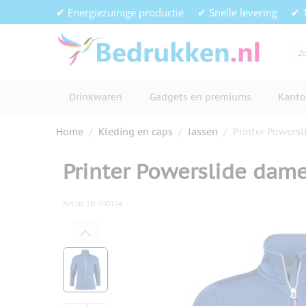
Ga naar de inhoud
✔ Energiezuinige productie
✔ Snelle levering
✔ 
Drinkwaren
Gadgets en premiums
Kanto
Home
/
Kleding en caps
/
Jassen
/
Printer Powersl
Printer Powerslide dame
Art.nr.
TB-100124
Hoofdafbeelding
Klik om afbeelding op volledig s
View larger image