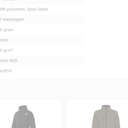
0% polyester, Spun Dyed
7 werkdagen
0 gram
ames
0 g/m²
inter RED
62059