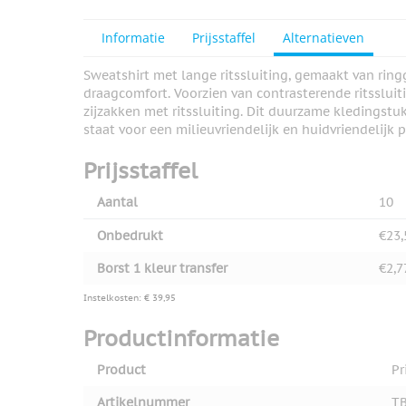
Informatie
Prijsstaffel
Alternatieven
View larger image
Sweatshirt met lange ritssluiting, gemaakt van rin
draagcomfort. Voorzien van contrasterende ritssluit
zijzakken met ritssluiting. Dit duurzame kledingstuk
View larger image
staat voor een milieuvriendelijk en huidvriendelijk 
Prijsstaffel
Aantal
10
Onbedrukt
€23,
Borst 1 kleur transfer
€2,7
Instelkosten: € 39,95
Productinformatie
Product
Pr
Artikelnummer
TB