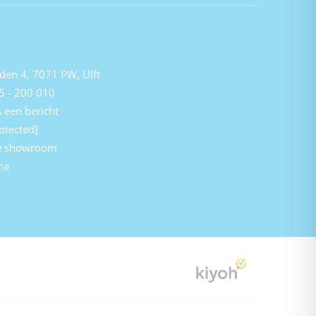
den 4, 7071 PW, Ulft
5 - 200 010
 een bericht
otected]
e showroom
na