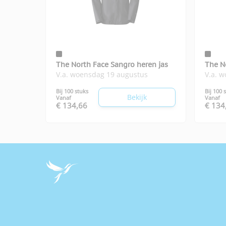
The North Face Sangro heren jas
The N
V.a. woensdag 19 augustus
V.a. 
Bij 100 stuks
Bij 100 
Bekijk
Vanaf
Vanaf
€ 134,66
€ 134