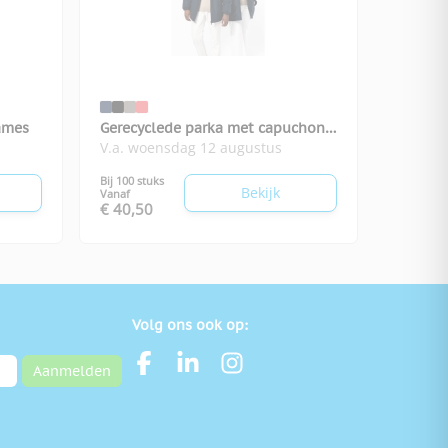
dames
Gerecyclede parka met capuchon
V.a. woensdag 12 augustus
unisex
Bij 100 stuks
Bekijk
Vanaf
€ 40,50
Volg ons ook op:
Aanmelden