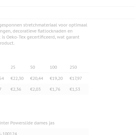
ggesponnen stretchmateriaal voor optimaal
ingen, decoratieve flatlocknaden en
 is Oeko-Tex gecertificeerd, wat garant
product.
25
50
100
250
54
€22,30
€20,44
€19,20
€17,97
7
€2,36
€2,03
€1,76
€1,53
inter Powerslide dames jas
-100124