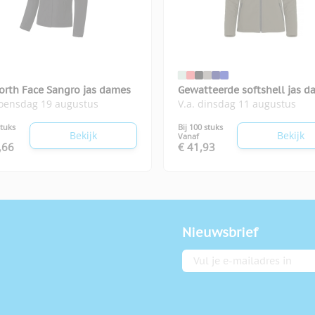
orth Face Sangro jas dames
Gewatteerde softshell jas 
woensdag 19 augustus
V.a. dinsdag 11 augustus
stuks
Bij 100 stuks
Bekijk
Bekijk
Vanaf
,66
€ 41,93
Nieuwsbrief
E-mailadres