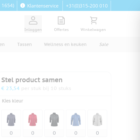
: 1654)
+31(0)315-200 010
Klantenservice
View quote, Quote is empty
Bekijk winkelwagen, Wi
Inloggen
Offertes
Winkelwagen
ren
Tassen
Wellness en keuken
Sale
Stel product samen
€ 23,54
per stuk bij 10 stuks
Kies kleur