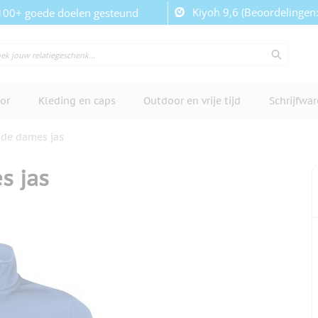
Kiyoh 9,6 (Beoordelingen
100+ goede doelen gesteund
or
Kleding en caps
Outdoor en vrije tijd
Schrijfwa
ide dames jas
s jas
cherm te bekijken