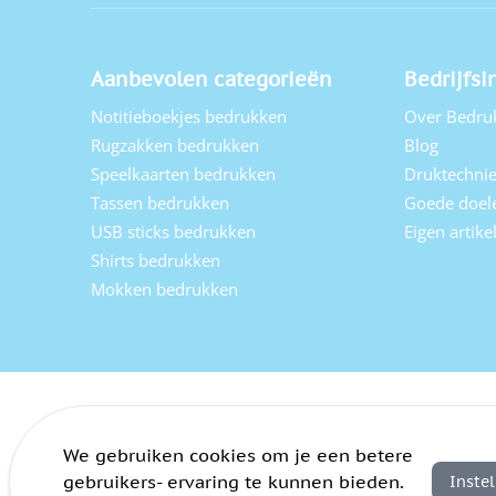
Aanbevolen categorieën
Bedrijfsi
Notitieboekjes bedrukken
Over Bedru
Rugzakken bedrukken
Blog
Speelkaarten bedrukken
Druktechni
Tassen bedrukken
Goede doel
USB sticks bedrukken
Eigen artik
Shirts bedrukken
Mokken bedrukken
We gebruiken cookies om je een betere
gebruikers- ervaring te kunnen bieden.
Inste