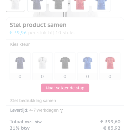
Stel product samen
€ 39,96
per stuk bij 10 stuks
Kies kleur
Naar volgende stap
Stel bedrukking samen
Levertijd:
4-7 werkdagen
Totaal
€ 399,60
excl. btw
21% btw
€ 83,92