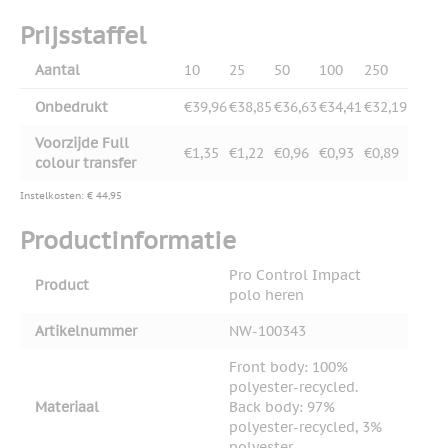
Prijsstaffel
Aantal
10
25
50
100
250
Onbedrukt
€39,96
€38,85
€36,63
€34,41
€32,19
Voorzijde Full
€1,35
€1,22
€0,96
€0,93
€0,89
colour transfer
Instelkosten: € 44,95
Productinformatie
Pro Control Impact
Product
polo heren
Artikelnummer
NW-100343
Front body: 100%
polyester-recycled.
Materiaal
Back body: 97%
polyester-recycled, 3%
polyester.