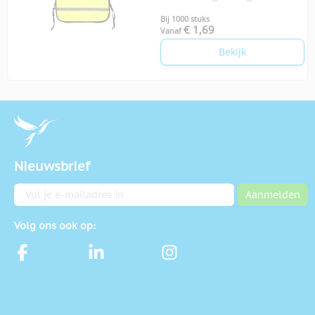
Bij 1000 stuks
€ 1,69
Vanaf
Bekijk
Nieuwsbrief
E-mailadres
Aanmelden
Volg ons ook op: