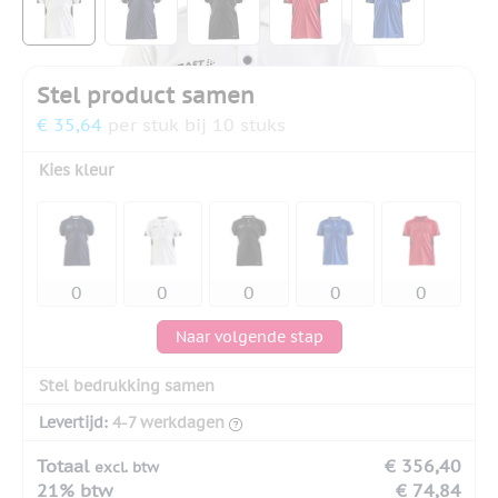
Stel product samen
€ 35,64
per stuk bij 10 stuks
Kies kleur
Naar volgende stap
Stel bedrukking samen
Levertijd:
4-7 werkdagen
Totaal
€ 356,40
excl. btw
21% btw
€ 74,84