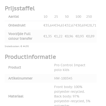
Prijsstaffel
Aantal
10
25
50
100
250
Onbedrukt
€35,64
€34,65
€32,67
€30,69
€28,71
Voorzijde Full
€1,35
€1,22
€0,96
€0,93
€0,89
colour transfer
Instelkosten: € 44,95
Productinformatie
Pro Control Impact
Product
polo kids
Artikelnummer
NW-100345
Front body: 100%
polyester-recycled.
Materiaal
Back body: 97%
polyester-recycled, 3%
polyester.