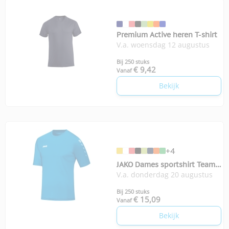
Premium Active heren T-shirt
V.a. woensdag 12 augustus
Bij 250 stuks
€ 9,42
Vanaf
Bekijk
+4
JAKO Dames sportshirt Team
V.a. donderdag 20 augustus
KM
Bij 250 stuks
€ 15,09
Vanaf
Bekijk