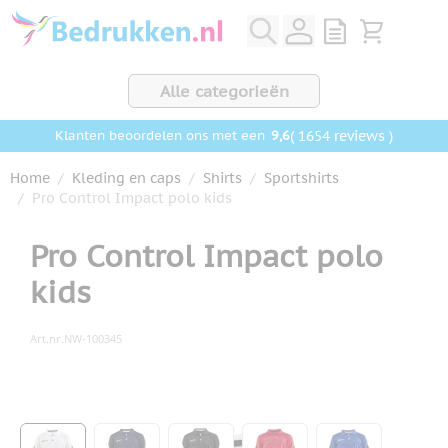
Ga naar de inhoud
View quote, Q
Bekijk wink
Alle categorieën
9,6
( 1654 reviews )
Klanten beoordelen ons met een
Home
/
Kleding en caps
/
Shirts
/
Sportshirts
/
Pro Control Impact polo kids
Pro Control Impact polo
kids
Art.nr.
NW-100345
Hoofdafbeelding
Klik om afbeelding op volledig scherm te bekijken
View larger image
View larger image
View larger image
View larger image
View larger