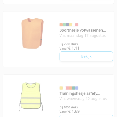
Sporthesje volwassenen
V.a. maandag 17 augustus
Cambex
Bij 2500 stuks
€ 1,11
Vanaf
Bekijk
Trainingshesje safety
V.a. woensdag 12 augustus
volwassenen
Bij 1000 stuks
€ 1,69
Vanaf