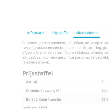
View larger image
View larger image
Informatie
Prijsstaffel
Alternatieven
Softshell jas van ademend materiaal, ontworpen vo
twee zijzakken en een borstzak met ritssluiting, pl
View larger image
afgewerkt met een stormflap en kinbescherming voor
aanpasbaar voor een geschikte pasvorm. Te bedrukke
relatiegeschenk.
Prijsstaffel
View larger image
Aantal
5
Onbedrukt zwart, M *
€62,
View larger image
Borst 1 kleur transfer
€3,0
Instelkosten: € 39,95