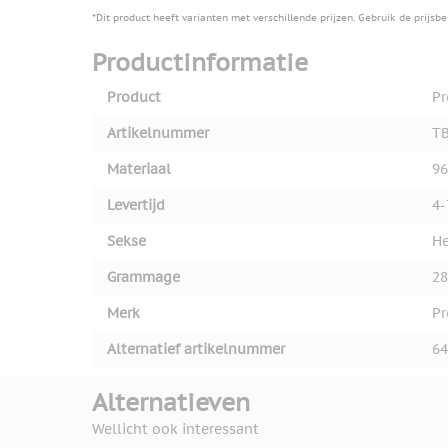
View larger image
*Dit product heeft varianten met verschillende prijzen. Gebruik de prijsb
Productinformatie
View larger image
Product
Pr
Artikelnummer
TB
Materiaal
96
View larger image
Levertijd
4-
Sekse
He
View larger image
Grammage
28
Merk
Pr
View larger image
Alternatief artikelnummer
64
Alternatieven
View larger image
Wellicht ook interessant