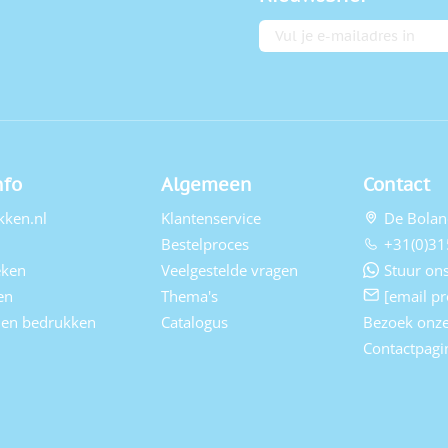
E-mailadres
nfo
Algemeen
Contact
kken.nl
Klantenservice
De Bolan
Bestelproces
+31(0)31
eken
Veelgestelde vragen
Stuur ons
en
Thema's
[email pr
elen bedrukken
Catalogus
Bezoek onz
Contactpagi