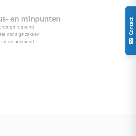
us- en minpunten
Contact
erlengd rugpand
eel handige zakken
icht en ademend