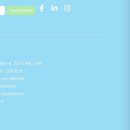
Aanmelden
den 4, 7071 PW, Ulft
5 - 200 010
 een bericht
otected]
e showroom
na