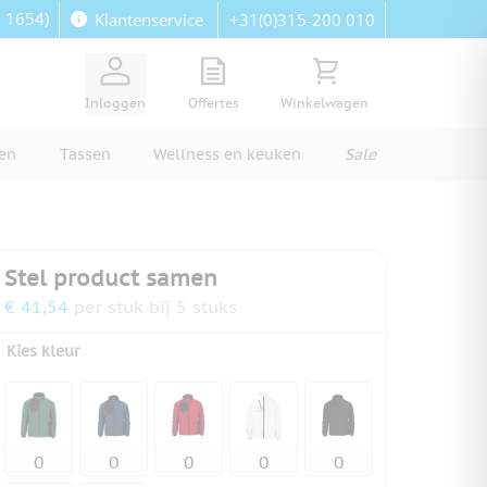
: 1654)
+31(0)315-200 010
Klantenservice
View quote, Quote is empty
Bekijk winkelwagen, Wi
Inloggen
Offertes
Winkelwagen
ren
Tassen
Wellness en keuken
Sale
Stel product samen
€ 41,54
per stuk bij 5 stuks
Kies kleur