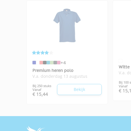
View larger image
View larger image
+4
View larger image
Witte
Premium heren polo
V.a. 
V.a. donderdag 13 augustus
Bij 100 
Bij 250 stuks
Vanaf
View larger image
Bekijk
Vanaf
€ 15,
€ 15,44