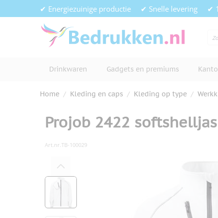
Ga naar de inhoud
✔ Energiezuinige productie
✔ Snelle levering
✔ 
Drinkwaren
Gadgets en premiums
Kanto
Home
/
Kleding en caps
/
Kleding op type
/
Werkk
Projob 2422 softshellja
Art.nr.
TB-100029
Hoofdafbeelding
Klik om afbeelding op volledig s
View larger image