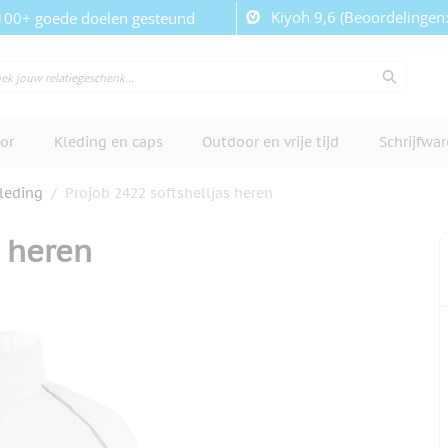
Kiyoh 9,6 (Beoordelingen
100+ goede doelen gesteund
or
Kleding en caps
Outdoor en vrije tijd
Schrijfwa
leding
/
Projob 2422 softshelljas heren
s heren
cherm te bekijken