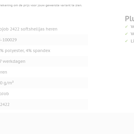
erekening om de prijs voor jouw gewenste variant te zien.
Pl
V
ojob 2422 softshelljas heren
V
-100029
L
% polyester, 4% spandex
7 werkdagen
ren
0 g/m²
oJob
2422