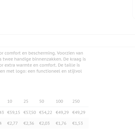
or comfort en bescherming. Voorzien van
us twee handige binnenzakken. De kraag is
 extra warmte en comfort. De taille is
n met logo: een functioneel en stijlvol
10
25
50
100
250
43
€59,15
€57,50
€54,22
€49,29
€49,29
4
€2,77
€2,36
€2,03
€1,76
€1,53