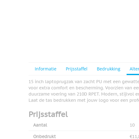
View larger image
Informatie
Prijsstaffel
Bedrukking
Alte
15 inch laptoprugzak van zacht PU met een gewatt
voor extra comfort en bescherming. Voorzien van ee
duurzame voering van 210D RPET. Modern, stijlvol en
Laat de tas bedrukken met jouw logo voor een profe
Prijsstaffel
Aantal
10
Onbedrukt
€11,