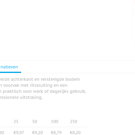
rnatieven
eerde achterkant en verstevigde bodem
n voorvak met ritssluiting en een
 praktisch voor werk of dagelijks gebruik.
ssionele uitstraling.
25
50
100
250
80
€9,97
€9,20
€8,79
€8,20