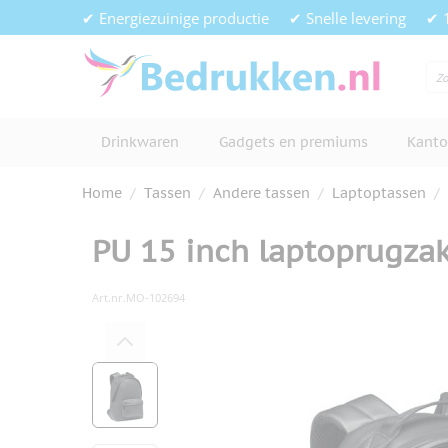
Ga naar de inhoud
✔ Energiezuinige productie
✔ Snelle levering
✔ 
Drinkwaren
Gadgets en premiums
Kanto
Home
/
Tassen
/
Andere tassen
/
Laptoptassen
/
PU 15 inch laptoprugzak
Art.nr.
MO-102694
Hoofdafbeelding
Klik om afbeelding op volledig s
View larger image