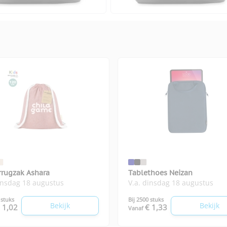
rrugzak Ashara
Tablethoes Neizan
insdag 18 augustus
V.a. dinsdag 18 augustus
 stuks
Bij 2500 stuks
Bekijk
Bekijk
 1,02
€ 1,33
Vanaf