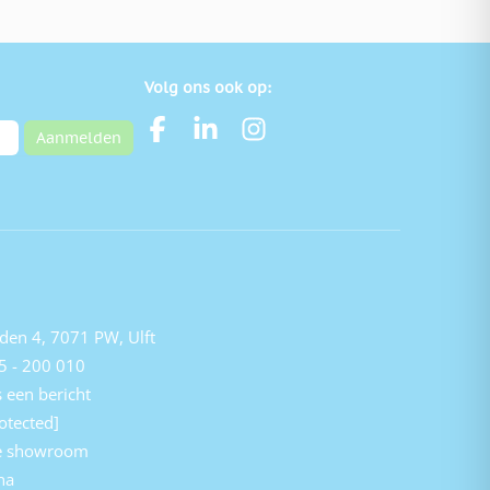
Volg ons ook op:
Aanmelden
den 4, 7071 PW, Ulft
5 - 200 010
 een bericht
otected]
e showroom
na