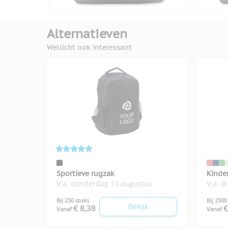
Alternatieven
Wellicht ook interessant
Sportieve rugzak
Kinde
V.a. donderdag 13 augustus
V.a. d
Bij 250 stuks
Bij 2500
Bekijk
€ 8,38
€
Vanaf
Vanaf