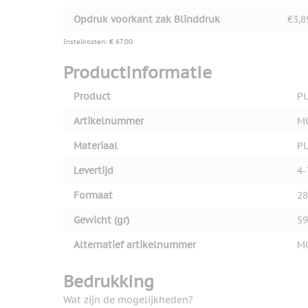
Opdruk voorkant zak Blinddruk
€3,8
Instelkosten: € 67,00
Productinformatie
Product
PU
Artikelnummer
M
Materiaal
P
Levertijd
4-
Formaat
28
Gewicht (gr)
59
Alternatief artikelnummer
M
Bedrukking
Wat zijn de mogelijkheden?