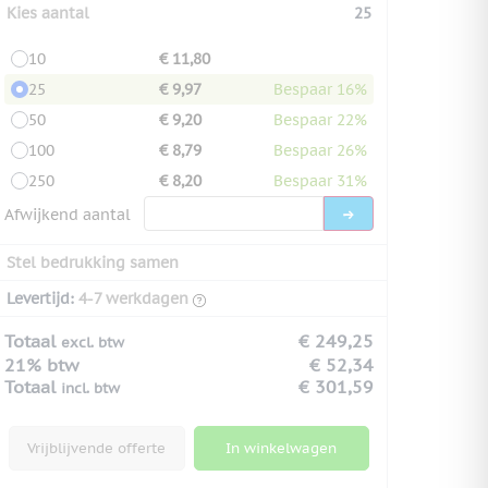
Kies aantal
25
10
€ 11,80
25
€ 9,97
Bespaar 16%
50
€ 9,20
Bespaar 22%
100
€ 8,79
Bespaar 26%
250
€ 8,20
Bespaar 31%
Afwijkend aantal
Stel bedrukking samen
Levertijd:
4-7 werkdagen
Totaal
€ 249,25
excl. btw
21% btw
€ 52,34
Totaal
€ 301,59
incl. btw
Vrijblijvende offerte
In winkelwagen