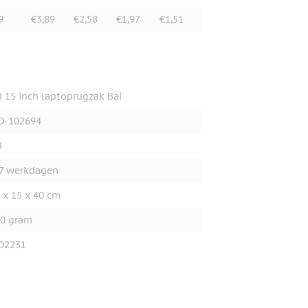
9
€3,89
€2,58
€1,97
€1,51
 15 inch laptoprugzak Bai
O-102694
U
7 werkdagen
 x 15 x 40 cm
0 gram
O2231