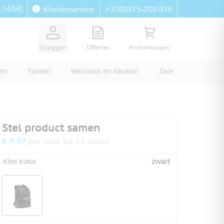
: 1654)
+31(0)315-200 010
Klantenservice
View quote, Quote is empty
Bekijk winkelwagen, Wi
Inloggen
Offertes
Winkelwagen
ren
Tassen
Wellness en keuken
Sale
Stel product samen
€ 9,97
per stuk bij 25 stuks
Kies kleur
zwart