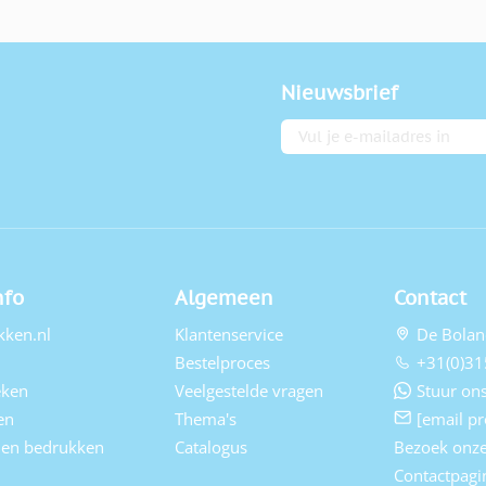
Nieuwsbrief
E-mailadres
nfo
Algemeen
Contact
kken.nl
Klantenservice
De Bolan
Bestelproces
+31(0)31
eken
Veelgestelde vragen
Stuur ons
en
Thema's
[email pr
elen bedrukken
Catalogus
Bezoek onz
Contactpagi