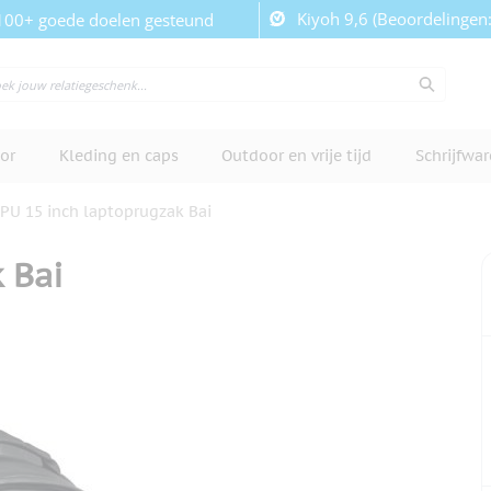
Kiyoh 9,6 (Beoordelingen
100+ goede doelen gesteund
or
Kleding en caps
Outdoor en vrije tijd
Schrijfwa
PU 15 inch laptoprugzak Bai
 Bai
cherm te bekijken