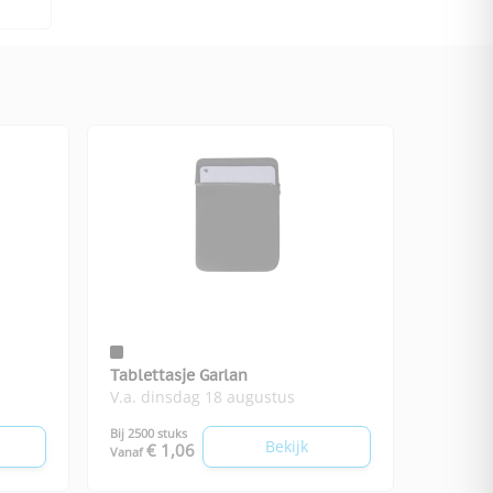
Tablettasje Garlan
V.a. dinsdag 18 augustus
Bij 2500 stuks
Bekijk
€ 1,06
Vanaf