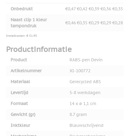
Onbedrukt
€0,47
€0,42
€0,39
€0,36
€0,35
Naast clip 1 kleur
€0,46
€0,35
€0,29
€0,29
€0,28
tampondruk
Instelkosten: € 51,95
Productinformatie
Product
RABS-pen Devin
Artikelnummer
XI-100772
Materiaal
Gerecycled ABS
Levertijd
5-8 werkdagen
Formaat
14 x ø 1,1 cm
Gewicht (gr)
8.7 gram
Inktkleur
Blauwschrijvend