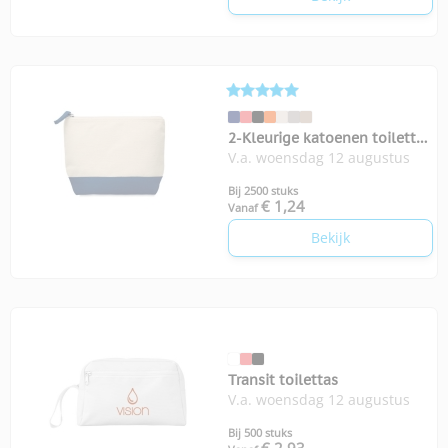
2-Kleurige katoenen toilettas
V.a. woensdag 12 augustus
Kleuren
Bij 2500 stuks
€ 1,24
Vanaf
Bekijk
Transit toilettas
V.a. woensdag 12 augustus
Bij 500 stuks