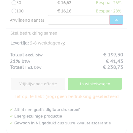
50
€ 16,62
Bespaar 26%
100
€ 16,16
Bespaar 28%
Afwijkend aantal
Stel bedrukking samen
Levertijd:
5-8 werkdagen
Totaal
€ 197,30
excl. btw
21% btw
€ 41,43
Totaal
€ 238,73
incl. btw
Vrijblijvende offerte
In winkelwagen
Let op: Je hebt (nog) geen bedrukking geselecteerd
✔
Altijd een
gratis digitale drukproef
✔
Energiezuinige productie
✔
Gewoon in NL gedrukt
dus 100% kwaliteitsgarantie