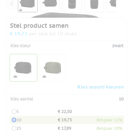
Stel product samen
€ 19,73
per stuk bij 10 stuks
Kies kleur
zwart
Kies assorti kleuren
Kies aantal
10
5
€ 22,50
10
€ 19,73
Bespaar 12%
25
€ 17,89
Bespaar 20%