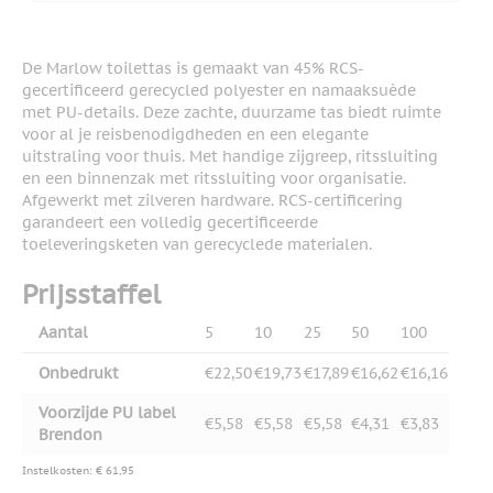
De Marlow toilettas is gemaakt van 45% RCS-
gecertificeerd gerecycled polyester en namaaksuède
met PU-details. Deze zachte, duurzame tas biedt ruimte
voor al je reisbenodigdheden en een elegante
uitstraling voor thuis. Met handige zijgreep, ritssluiting
en een binnenzak met ritssluiting voor organisatie.
Afgewerkt met zilveren hardware. RCS-certificering
garandeert een volledig gecertificeerde
toeleveringsketen van gerecyclede materialen.
Prijsstaffel
Aantal
5
10
25
50
100
Onbedrukt
€22,50
€19,73
€17,89
€16,62
€16,16
Voorzijde PU label
€5,58
€5,58
€5,58
€4,31
€3,83
Brendon
Instelkosten: € 61,95