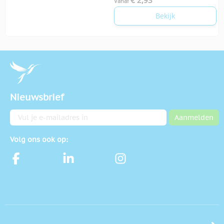
€ 2,93
Vanaf
Bekijk
Nieuwsbrief
E-mailadres
Aanmelden
Volg ons ook op: