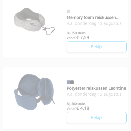
Memory foam reiskussen
V.a. donderdag 13 augustus
Martina
Bij 250 stuks
€ 7,59
Vanaf
Bekijk
Polyester reiskussen Leontine
V.a. donderdag 13 augustus
Bij 500 stuks
€ 4,18
Vanaf
Bekijk