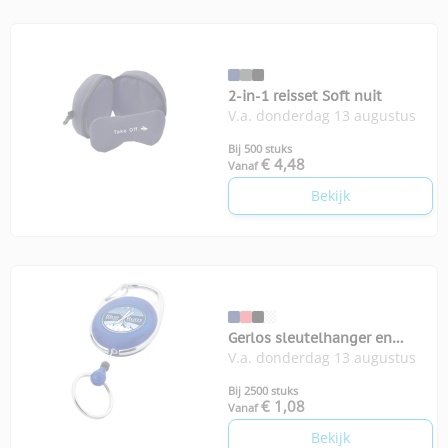
2-in-1 reisset Soft nuit
V.a. donderdag 13 augustus
Bij 500 stuks
€ 4,48
Vanaf
Bekijk
Gerlos sleutelhanger en
V.a. donderdag 13 augustus
rollerclip
Bij 2500 stuks
€ 1,08
Vanaf
Bekijk