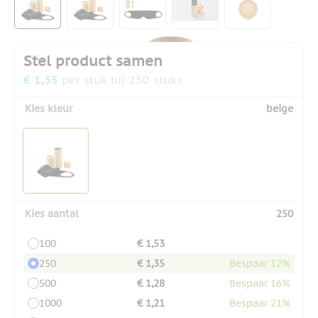
Stel product samen
€ 1,35
per stuk bij 250 stuks
Kies kleur
beige
Kies aantal
250
100
€ 1,53
250
€ 1,35
Bespaar 12%
500
€ 1,28
Bespaar 16%
1000
€ 1,21
Bespaar 21%