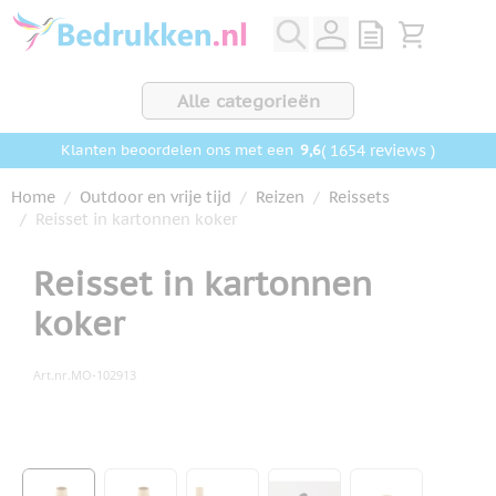
Ga naar de inhoud
View quote, Q
Bekijk wink
Alle categorieën
9,6
( 1654 reviews )
Klanten beoordelen ons met een
Home
/
Outdoor en vrije tijd
/
Reizen
/
Reissets
/
Reisset in kartonnen koker
Reisset in kartonnen
koker
Art.nr.
MO-102913
Hoofdafbeelding
Klik om afbeelding op volledig scherm te bekijken
View larger image
View larger image
View larger image
View larger image
View larger