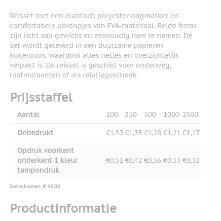
Reisset met een elastisch polyester oogmasker en
comfortabele oordopjes van EVA-materiaal. Beide items
zijn licht van gewicht en eenvoudig mee te nemen. De
set wordt geleverd in een duurzame papieren
kokerdoos, waardoor alles netjes en overzichtelijk
verpakt is. De reisset is geschikt voor onderweg,
rustmomenten of als relatiegeschenk.
Prijsstaffel
Aantal
100
250
500
1000
2500
Onbedrukt
€1,53
€1,35
€1,28
€1,21
€1,17
Opdruk voorkant
onderkant 1 kleur
€0,51
€0,42
€0,36
€0,33
€0,32
tampondruk
Instelkosten: € 45,00
Productinformatie