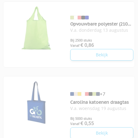
Opvouwbare polyester (210D)
V.a. donderdag 13 augustus
boodschappentas
Bij 2500 stuks
€ 0,86
Vanaf
Bekijk
+7
Carolina katoenen draagtas
V.a. woensdag 19 augustus
Bij 5000 stuks
€ 0,55
Vanaf
Bekijk