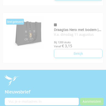
Draagtas Nero met bodem |
V.a. dinsdag 11 augustus
350-grams
Bij 1200 stuks
€ 3,15
Vanaf
Bekijk
Nieuwsbrief
E-mailadres
Aanmelden