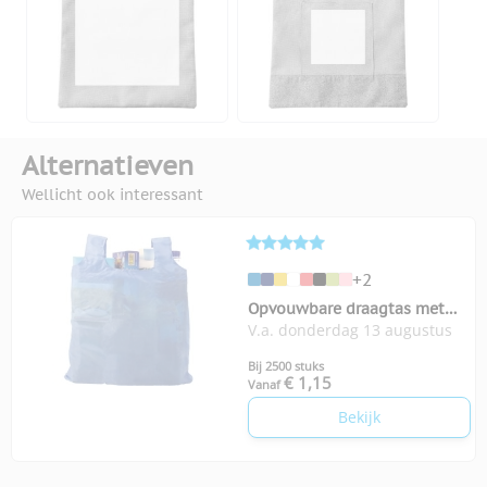
Alternatieven
Wellicht ook interessant
+2
Opvouwbare draagtas met
V.a. donderdag 13 augustus
karabijnhaakje
Bij 2500 stuks
€ 1,15
Vanaf
Bekijk