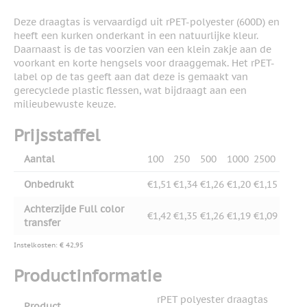
Deze draagtas is vervaardigd uit rPET-polyester (600D) en
heeft een kurken onderkant in een natuurlijke kleur.
Daarnaast is de tas voorzien van een klein zakje aan de
voorkant en korte hengsels voor draaggemak. Het rPET-
label op de tas geeft aan dat deze is gemaakt van
gerecyclede plastic flessen, wat bijdraagt aan een
milieubewuste keuze.
Prijsstaffel
Aantal
100
250
500
1000
2500
Onbedrukt
€1,51
€1,34
€1,26
€1,20
€1,15
Achterzijde Full color
€1,42
€1,35
€1,26
€1,19
€1,09
transfer
Instelkosten: € 42,95
Productinformatie
rPET polyester draagtas
Product