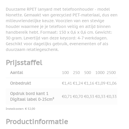
Duurzame RPET lanyard met telefoonhouder - model
Nonette. Gemaakt van gerecycled PET-materiaal, dus een
milieuvriendelijke keuze. Voorzien van een stevige
houder waarmee je je telefoon veilig en altijd binnen
handbereik hebt. Formaat: 150 x 0,6 x 0,6 cm. Gewicht:
30 gram. Levertijd van deze keycord: 4-7 werkdagen.
Geschikt voor dagelijks gebruik, evenementen of als
duurzaam relatiegeschenk.
Prijsstaffel
Aantal
100
250
500
1000
2500
Onbedrukt
€1,41
€1,24
€1,16
€1,09
€1,06
Opdruk bord kant 1
€0,71
€0,70
€0,33
€0,33
€0,33
Digitaal label 0-25cm²
Instelkosten: € 52,00
Productinformatie