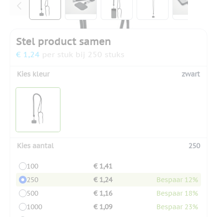
Stel product samen
€ 1,24
per stuk bij 250 stuks
Kies kleur
zwart
Kies aantal
250
100
€ 1,41
250
€ 1,24
Bespaar 12%
500
€ 1,16
Bespaar 18%
1000
€ 1,09
Bespaar 23%