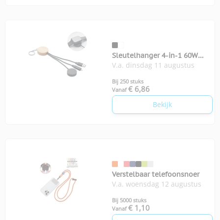
Sleutelhanger 4-in-1 60W
V.a. dinsdag 11 augustus
kabel
Bij 250 stuks
€ 6,86
Vanaf
Bekijk
Verstelbaar telefoonsnoer
V.a. woensdag 12 augustus
Bij 5000 stuks
€ 1,10
Vanaf