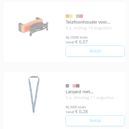
Telefoonhouder voor
V.a. vrijdag 14 augustus
winkelwagen
Bij 25000 stuks
€ 0,07
Vanaf
Bekijk
Lanyard met
V.a. dinsdag 11 augustus
veiligheidssluiting Lago
Bij 5000 stuks
€ 0,28
Vanaf
Bekijk