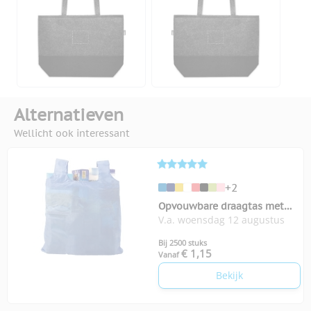
Alternatieven
Wellicht ook interessant
+2
Opvouwbare draagtas met
V.a. woensdag 12 augustus
karabijnhaakje
Bij 2500 stuks
€ 1,15
Vanaf
Bekijk