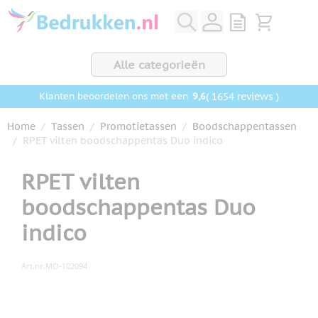
Ga naar de inhoud
View quote, Q
Bekijk wink
Alle categorieën
9,6
( 1654 reviews )
Klanten beoordelen ons met een
Home
/
Tassen
/
Promotietassen
/
Boodschappentassen
/
RPET vilten boodschappentas Duo indico
RPET vilten
boodschappentas Duo
indico
Art.nr.
MO-102094
Hoofdafbeelding
Klik om afbeelding op volledig scherm te bekijken