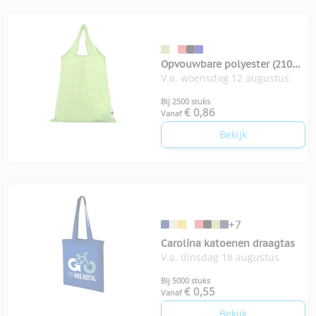
Opvouwbare polyester (210D)
V.a. woensdag 12 augustus
boodschappentas
Bij 2500 stuks
€ 0,86
Vanaf
Bekijk
+7
Carolina katoenen draagtas
V.a. dinsdag 18 augustus
Bij 5000 stuks
€ 0,55
Vanaf
Bekijk