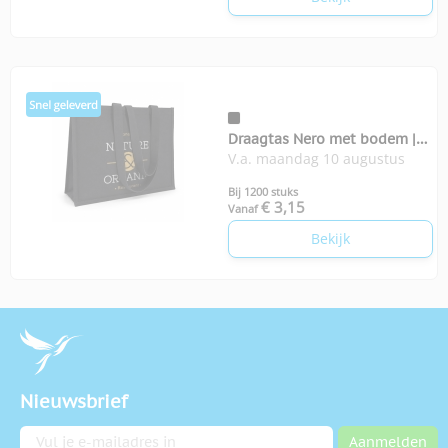
Draagtas Nero met bodem |
V.a. maandag 10 augustus
350-grams
Bij 1200 stuks
€ 3,15
Vanaf
Bekijk
Nieuwsbrief
E-mailadres
Aanmelden