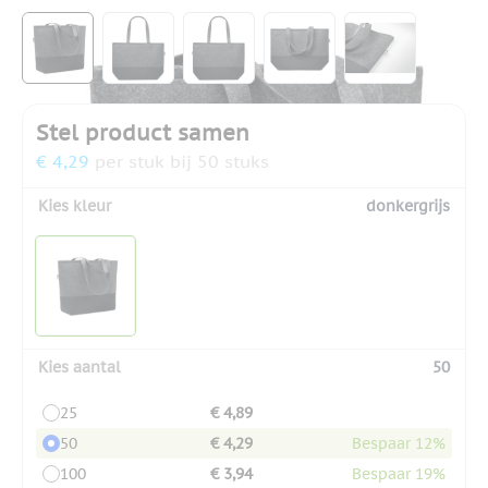
View larger image
View larger image
View larger image
View larger image
View larger
Stel product samen
€ 4,29
per stuk bij 50 stuks
Kies kleur
donkergrijs
Kies aantal
50
25
€ 4,89
50
€ 4,29
Bespaar 12%
100
€ 3,94
Bespaar 19%