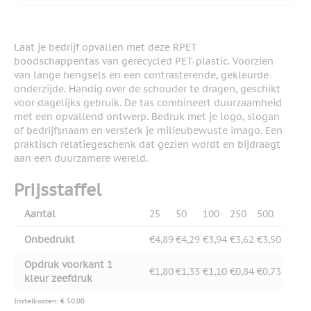
Laat je bedrijf opvallen met deze RPET
boodschappentas van gerecycled PET-plastic. Voorzien
van lange hengsels en een contrasterende, gekleurde
onderzijde. Handig over de schouder te dragen, geschikt
voor dagelijks gebruik. De tas combineert duurzaamheid
met een opvallend ontwerp. Bedruk met je logo, slogan
of bedrijfsnaam en versterk je milieubewuste imago. Een
praktisch relatiegeschenk dat gezien wordt en bijdraagt
aan een duurzamere wereld.
Prijsstaffel
Aantal
25
50
100
250
500
Onbedrukt
€4,89
€4,29
€3,94
€3,62
€3,50
Opdruk voorkant 1
€1,80
€1,33
€1,10
€0,84
€0,73
kleur zeefdruk
Instelkosten: € 50,00