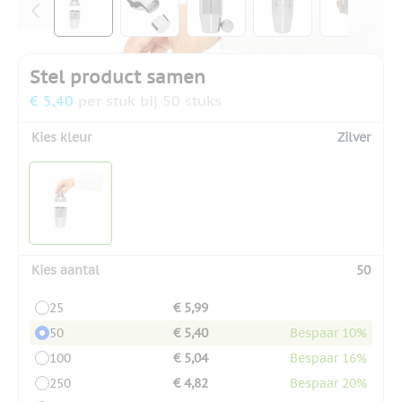
Stel product samen
€ 5,40
per stuk bij 50 stuks
Kies kleur
Zilver
Kies aantal
50
25
€ 5,99
50
€ 5,40
Bespaar 10%
100
€ 5,04
Bespaar 16%
250
€ 4,82
Bespaar 20%