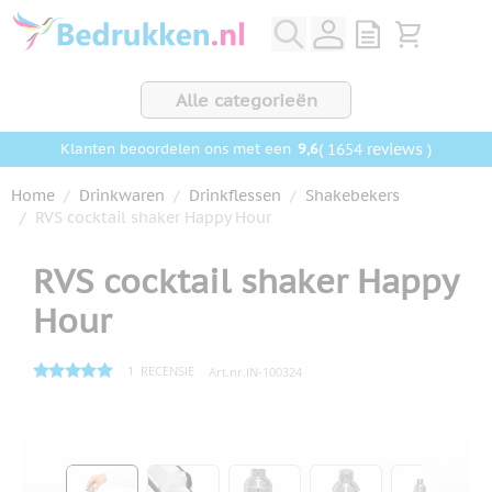
Ga naar de inhoud
View quote, Q
Bekijk wink
Alle categorieën
9,6
( 1654 reviews )
Klanten beoordelen ons met een
Home
/
Drinkwaren
/
Drinkflessen
/
Shakebekers
/
RVS cocktail shaker Happy Hour
RVS cocktail shaker Happy
Hour
1
RECENSIE
Art.nr.
IN-100324
Hoofdafbeelding
Klik om afbeelding op volledig scherm te bekijken
View larger image
View larger image
View larger image
View larger ima
View la