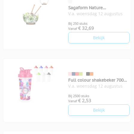
Sagaform Nature
V.a. woensdag 12 augustus
saladeschaal
Bij 250 stuks
€ 32,69
Vanaf
Bekijk
Full colour shakebeker 700
V.a. woensdag 12 augustus
ml
Bij 2500 stuks
€ 2,53
Vanaf
Bekijk