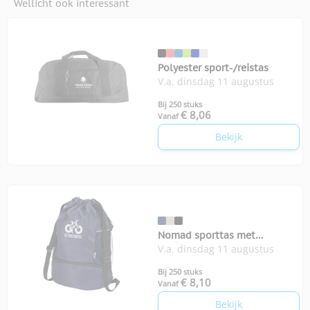
Wellicht ook interessant
Polyester sport-/reistas
V.a. dinsdag 11 augustus
Bij 250 stuks
€ 8,06
Vanaf
Bekijk
Nomad sporttas met
V.a. dinsdag 11 augustus
bodemvak
Bij 250 stuks
€ 8,10
Vanaf
Bekijk