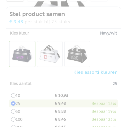
Stel product samen
€ 9,48
per stuk bij 25 stuks
Kies kleur
Navy/wit
Kies assorti kleuren
Kies aantal
25
10
€ 10,93
25
€ 9,48
Bespaar 13%
50
€ 8,88
Bespaar 19%
100
€ 8,46
Bespaar 23%