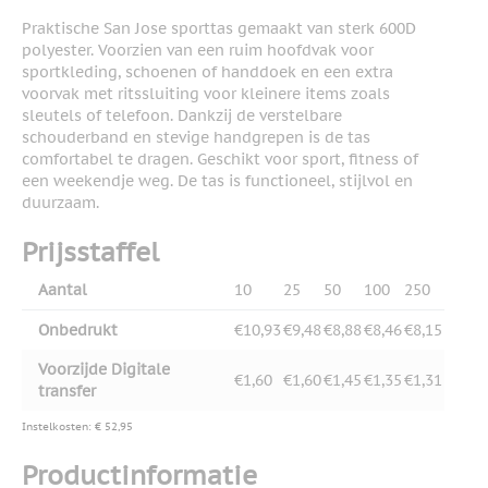
Praktische San Jose sporttas gemaakt van sterk 600D
polyester. Voorzien van een ruim hoofdvak voor
sportkleding, schoenen of handdoek en een extra
voorvak met ritssluiting voor kleinere items zoals
sleutels of telefoon. Dankzij de verstelbare
schouderband en stevige handgrepen is de tas
comfortabel te dragen. Geschikt voor sport, fitness of
een weekendje weg. De tas is functioneel, stijlvol en
duurzaam.
Prijsstaffel
Aantal
10
25
50
100
250
Onbedrukt
€10,93
€9,48
€8,88
€8,46
€8,15
Voorzijde Digitale
€1,60
€1,60
€1,45
€1,35
€1,31
transfer
Instelkosten: € 52,95
Productinformatie