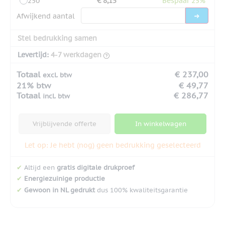
250
€ 8,15
Bespaar 25%
Afwijkend aantal
Stel bedrukking samen
Levertijd:
4-7 werkdagen
Totaal
€ 237,00
excl. btw
21% btw
€ 49,77
Totaal
€ 286,77
incl. btw
Vrijblijvende offerte
In winkelwagen
Let op: Je hebt (nog) geen bedrukking geselecteerd
✔
Altijd een
gratis digitale drukproef
✔
Energiezuinige productie
✔
Gewoon in NL gedrukt
dus 100% kwaliteitsgarantie