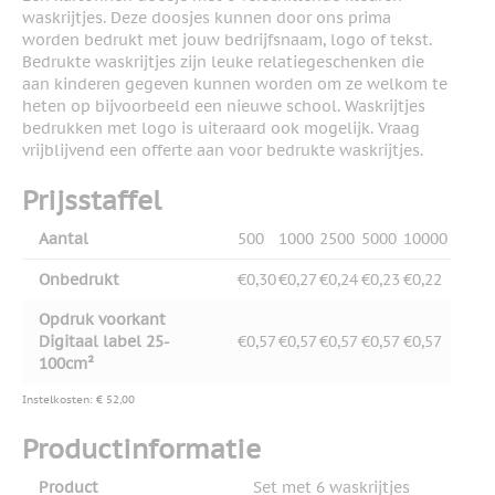
waskrijtjes. Deze doosjes kunnen door ons prima
worden bedrukt met jouw bedrijfsnaam, logo of tekst.
Bedrukte waskrijtjes zijn leuke relatiegeschenken die
aan kinderen gegeven kunnen worden om ze welkom te
heten op bijvoorbeeld een nieuwe school. Waskrijtjes
bedrukken met logo is uiteraard ook mogelijk. Vraag
vrijblijvend een offerte aan voor bedrukte waskrijtjes.
Prijsstaffel
Aantal
500
1000
2500
5000
10000
Onbedrukt
€0,30
€0,27
€0,24
€0,23
€0,22
Opdruk voorkant
Digitaal label 25-
€0,57
€0,57
€0,57
€0,57
€0,57
100cm²
Instelkosten: € 52,00
Productinformatie
Product
Set met 6 waskrijtjes