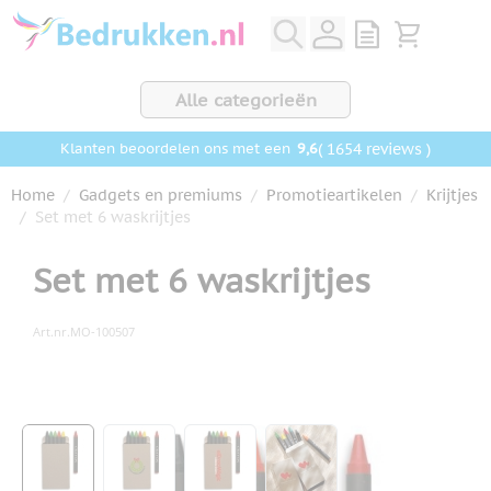
Ga naar de inhoud
View quote, Q
Bekijk wink
Alle categorieën
9,6
( 1654 reviews )
Klanten beoordelen ons met een
Home
/
Gadgets en premiums
/
Promotieartikelen
/
Krijtjes
/
Set met 6 waskrijtjes
Set met 6 waskrijtjes
Art.nr.
MO-100507
Hoofdafbeelding
Klik om afbeelding op volledig scherm te bekijken
View larger image
View larger image
View larger image
View larger image