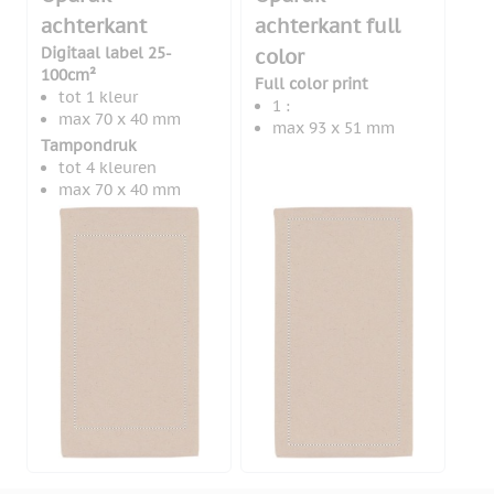
achterkant
achterkant full
Digitaal label 25-
color
100cm²
Full color print
tot 1 kleur
1 :
max 70 x 40 mm
max 93 x 51 mm
Tampondruk
tot 4 kleuren
max 70 x 40 mm