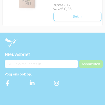
Bij 5000 stuks
€ 0,36
Vanaf
Bekijk
Nieuwsbrief
E-mailadres
Aanmelden
Volg ons ook op: