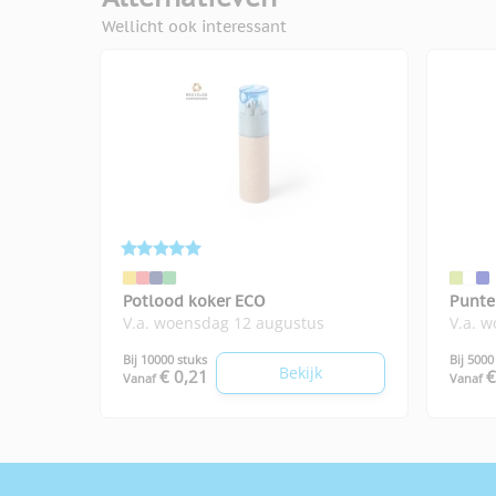
Wellicht ook interessant
Potlood koker ECO
Punte
V.a. woensdag 12 augustus
V.a. 
Bij 10000 stuks
Bij 5000
Bekijk
€ 0,21
€
Vanaf
Vanaf