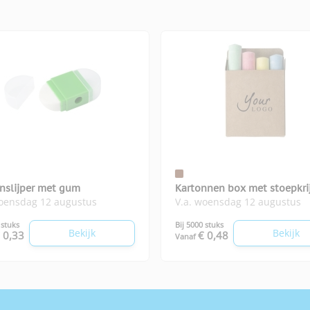
nslijper met gum
Kartonnen box met stoepkri
woensdag 12 augustus
V.a. woensdag 12 augustus
 stuks
Bij 5000 stuks
Bekijk
Bekijk
 0,33
€ 0,48
Vanaf