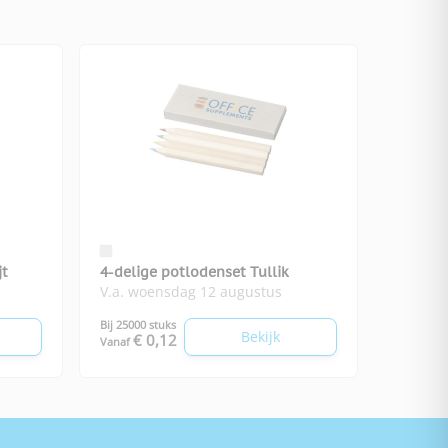
jt
4-delige potlodenset Tullik
V.a. woensdag 12 augustus
Bij 25000 stuks
Bekijk
€ 0,12
Vanaf