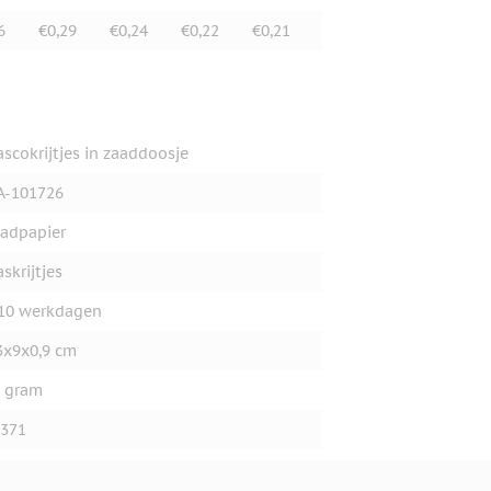
6
€0,29
€0,24
€0,22
€0,21
scokrijtjes in zaaddoosje
A-101726
adpapier
skrijtjes
10 werkdagen
3x9x0,9 cm
 gram
371