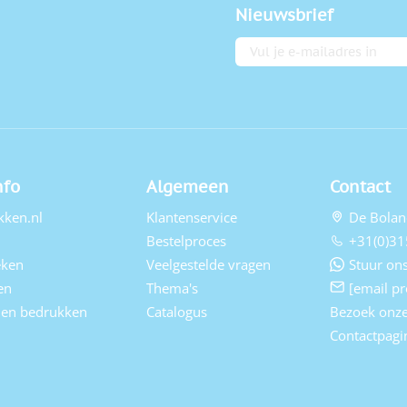
Nieuwsbrief
E-mailadres
nfo
Algemeen
Contact
kken.nl
Klantenservice
De Bolan
Bestelproces
+31(0)31
eken
Veelgestelde vragen
Stuur ons
en
Thema's
[email pr
elen bedrukken
Catalogus
Bezoek onz
Contactpagi