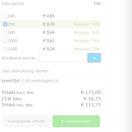
Kies aantal
250
100
€ 0,86
250
€ 0,70
Bespaar 19%
500
€ 0,64
Bespaar 26%
1000
€ 0,61
Bespaar 29%
2500
€ 0,58
Bespaar 33%
Afwijkend aantal
Stel bedrukking samen
Levertijd:
7-10 werkdagen
Totaal
€ 175,00
excl. btw
21% btw
€ 36,75
Totaal
€ 211,75
incl. btw
Vrijblijvende offerte
In winkelwagen