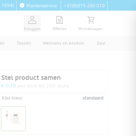
: 1654)
+31(0)315-200 010
Klantenservice
View quote, Quote is empty
Bekijk winkelwagen, Wi
Inloggen
Offertes
Winkelwagen
ren
Tassen
Wellness en keuken
Sale
Stel product samen
€ 0,70
per stuk bij 250 stuks
Kies kleur
standaard