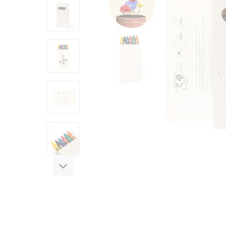
View larger image
View larger image
View larger image
View larger image
View larger image