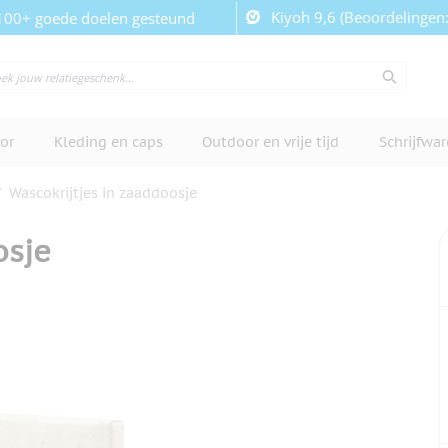
Kiyoh 9,6 (Beoordelingen
100+ goede doelen gesteund
or
Kleding en caps
Outdoor en vrije tijd
Schrijfwa
/
Wascokrijtjes in zaaddoosje
osje
cherm te bekijken