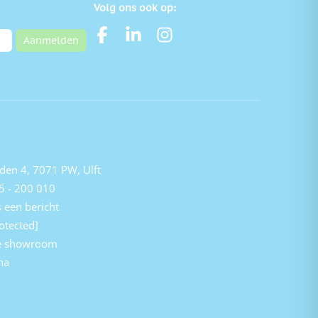
Volg ons ook op:
Aanmelden
den 4, 7071 PW, Ulft
5 - 200 010
 een bericht
otected]
e showroom
na