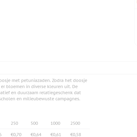
doosje met petuniazaden. Zodra het doosje
er bloemen in diverse kleuren uit. De
reatief en duurzaam relatiegeschenk dat
, scholen en milieubewuste campagnes.
250
500
1000
2500
6
€0,70
€0,64
€0,61
€0,58