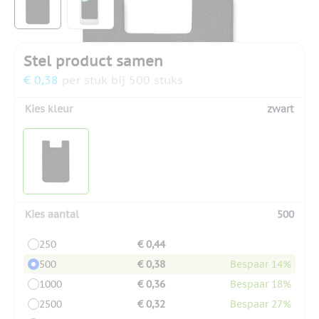
Stel product samen
€ 0,38
per stuk bij 500 stuks
Kies kleur
zwart
Kies aantal
500
250
€ 0,44
500
€ 0,38
Bespaar 14%
1000
€ 0,36
Bespaar 18%
2500
€ 0,32
Bespaar 27%