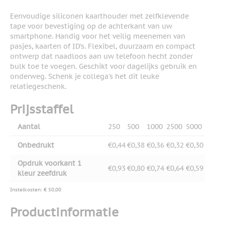
Eenvoudige siliconen kaarthouder met zelfklevende
tape voor bevestiging op de achterkant van uw
smartphone. Handig voor het veilig meenemen van
pasjes, kaarten of ID’s. Flexibel, duurzaam en compact
ontwerp dat naadloos aan uw telefoon hecht zonder
bulk toe te voegen. Geschikt voor dagelijks gebruik en
onderweg. Schenk je collega's het dit leuke
relatiegeschenk.
Prijsstaffel
Aantal
250
500
1000
2500
5000
Onbedrukt
€0,44
€0,38
€0,36
€0,32
€0,30
Opdruk voorkant 1
€0,93
€0,80
€0,74
€0,64
€0,59
kleur zeefdruk
Instelkosten: € 50,00
Productinformatie