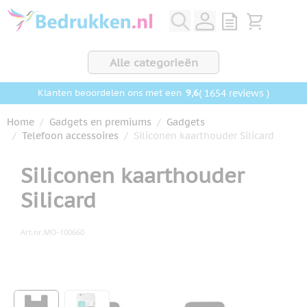
Ga naar de inhoud
View quote, Q
Bekijk wink
Alle categorieën
9,6
( 1654 reviews )
Klanten beoordelen ons met een
Home
/
Gadgets en premiums
/
Gadgets
/
Telefoon accessoires
/
Siliconen kaarthouder Silicard
Siliconen kaarthouder
Silicard
Art.nr.
MO-100660
Hoofdafbeelding
Klik om afbeelding op volledig scherm te bekijken
View larger image
View larger image