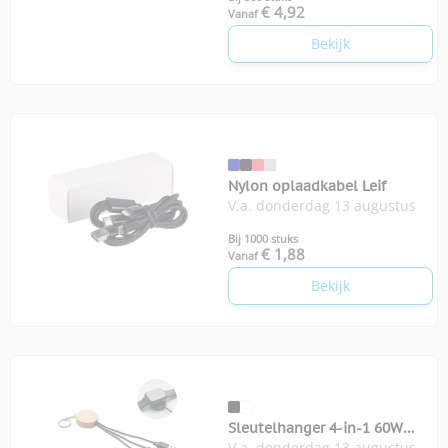
€ 4,92
Vanaf
Bekijk
Nylon oplaadkabel Leif
V.a. donderdag 13 augustus
Bij 1000 stuks
€ 1,88
Vanaf
Bekijk
Sleutelhanger 4-in-1 60W
V.a. donderdag 13 augustus
kabel