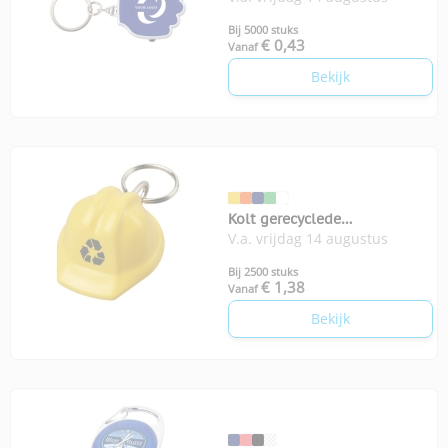
Bij 5000 stuks
€ 0,43
Vanaf
Bekijk
Kolt gerecyclede
V.a. vrijdag 14 augustus
sleutelhanger helm
Bij 2500 stuks
€ 1,38
Vanaf
Bekijk