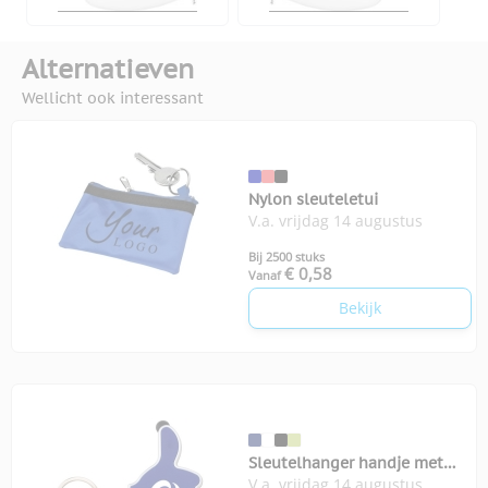
Alternatieven
Wellicht ook interessant
Nylon sleuteletui
V.a. vrijdag 14 augustus
Bij 2500 stuks
€ 0,58
Vanaf
Bekijk
Sleutelhanger handje met
V.a. vrijdag 14 augustus
stylus en lampje