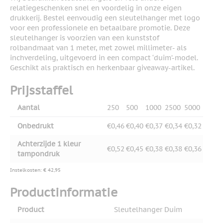
relatiegeschenken snel en voordelig in onze eigen
drukkerij. Bestel eenvoudig een sleutelhanger met logo
voor een professionele en betaalbare promotie. Deze
sleutelhanger is voorzien van een kunststof
rolbandmaat van 1 meter, met zowel millimeter- als
inchverdeling, uitgevoerd in een compact ‘duim’-model.
Geschikt als praktisch en herkenbaar giveaway-artikel.
Prijsstaffel
Aantal
250
500
1000
2500
5000
Onbedrukt
€0,46
€0,40
€0,37
€0,34
€0,32
Achterzijde 1 kleur
€0,52
€0,45
€0,38
€0,38
€0,36
tampondruk
Instelkosten: € 42,95
Productinformatie
Product
Sleutelhanger Duim