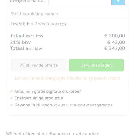
Afwijkend aantal
Stel bedrukking samen
Levertijd:
4-7 werkdagen
Totaal
€ 200,00
excl. btw
21% btw
€ 42,00
Totaal
€ 242,00
incl. btw
Vrijblijvende offerte
In winkelwagen
Let op: Je hebt (nog) geen bedrukking geselecteerd
✔
Altijd een
gratis digitale drukproef
✔
Energiezuinige productie
✔
Gewoon in NL gedrukt
dus 100% kwaliteitsgarantie
Wij bedrukken sleutelhangers en vele andere