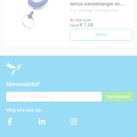
Gerlos sleutelhanger en
V.a. vrijdag 14 augustus
rollerclip
Bij 2500 stuks
€ 1,08
Vanaf
Bekijk
Nieuwsbrief
E-mailadres
Aanmelden
Volg ons ook op: