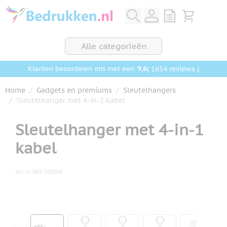
Ga naar de inhoud
View quote, Q
Bekijk wink
Alle categorieën
9,6
( 1654 reviews )
Klanten beoordelen ons met een
Home
/
Gadgets en premiums
/
Sleutelhangers
/
Sleutelhanger met 4-in-1 kabel
Sleutelhanger met 4-in-1
kabel
Art.nr.
MO-102509
Hoofdafbeelding
Klik om afbeelding op volledig scherm te bekijken
View larger image
View larger image
View larger image
View larger ima
View la