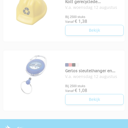
Kolt gerecyclede
V.a. woensdag 12 augustus
sleutelhanger helm
Bij 2500 stuks
€ 1,38
Vanaf
Bekijk
Gerlos sleutelhanger en
V.a. woensdag 12 augustus
rollerclip
Bij 2500 stuks
€ 1,08
Vanaf
Bekijk