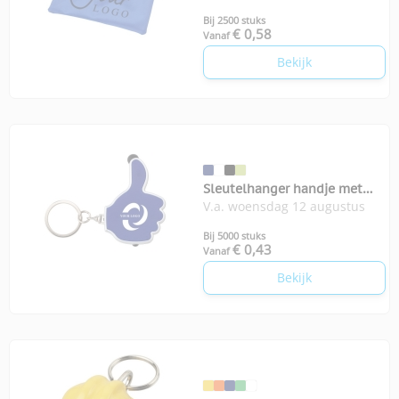
Bij 2500 stuks
€ 0,58
Vanaf
Bekijk
Sleutelhanger handje met
V.a. woensdag 12 augustus
stylus en lampje
Bij 5000 stuks
€ 0,43
Vanaf
Bekijk