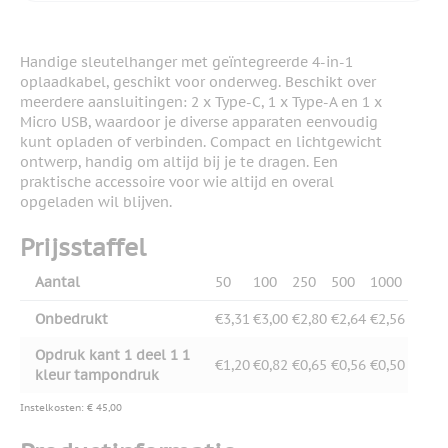
Handige sleutelhanger met geïntegreerde 4-in-1
oplaadkabel, geschikt voor onderweg. Beschikt over
meerdere aansluitingen: 2 x Type-C, 1 x Type-A en 1 x
Micro USB, waardoor je diverse apparaten eenvoudig
kunt opladen of verbinden. Compact en lichtgewicht
ontwerp, handig om altijd bij je te dragen. Een
praktische accessoire voor wie altijd en overal
opgeladen wil blijven.
Prijsstaffel
Aantal
50
100
250
500
1000
Onbedrukt
€3,31
€3,00
€2,80
€2,64
€2,56
Opdruk kant 1 deel 1 1
€1,20
€0,82
€0,65
€0,56
€0,50
kleur tampondruk
Instelkosten: € 45,00