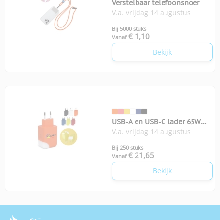
Verstelbaar telefoonsnoer
V.a. vrijdag 14 augustus
Bij 5000 stuks
€ 1,10
Vanaf
Bekijk
USB-A en USB-C lader 65W
V.a. vrijdag 14 augustus
Xoopar Ice-G
Bij 250 stuks
€ 21,65
Vanaf
Bekijk