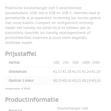
Praktische sleutelhanger met 3 verschillende
oplaadkabels: USB, micro USB en USB-C. Hiermee laad je
gemakkelijk al je apparaten onderweg op, zonder gedoe
met losse kabels. Compact en lichtgewicht ontwerp
maakt het handig om altijd bij je te hebben aan je
sleutelbos. Geschikt als handig relatiegeschenk of
promotieartikel waarmee je jouw merk dagelijks
zichtbaar maakt.
Prijsstaffel
Aantal
100
250
500
1000
2500
Onbedrukt
€1,57
€1,38
€1,31
€1,24
€1,20
Opdruk 1 kleur
€0,33
€0,26
€0,21
€0,19
€0,18
Instelkosten: € 39,95
Productinformatie
Sleutelhanger met
Product