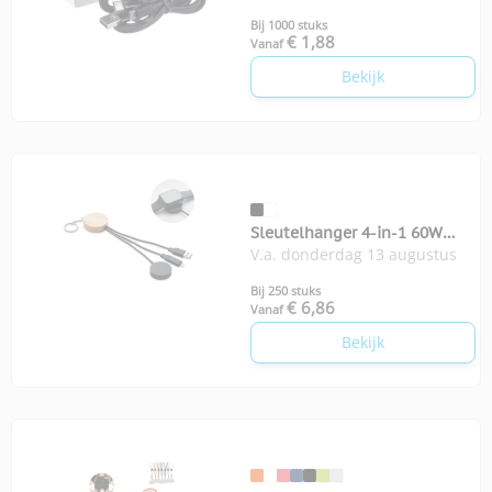
Bij 1000 stuks
€ 1,88
Vanaf
Bekijk
Sleutelhanger 4-in-1 60W
V.a. donderdag 13 augustus
kabel
Bij 250 stuks
€ 6,86
Vanaf
Bekijk