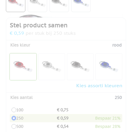
Stel product samen
€ 0,59
per stuk bij 250 stuks
Kies kleur
rood
Kies assorti kleuren
Kies aantal
250
100
€ 0,75
250
€ 0,59
Bespaar 21%
500
€ 0,54
Bespaar 28%