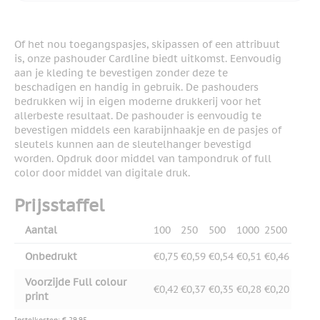
Of het nou toegangspasjes, skipassen of een attribuut
is, onze pashouder Cardline biedt uitkomst. Eenvoudig
aan je kleding te bevestigen zonder deze te
beschadigen en handig in gebruik. De pashouders
bedrukken wij in eigen moderne drukkerij voor het
allerbeste resultaat. De pashouder is eenvoudig te
bevestigen middels een karabijnhaakje en de pasjes of
sleutels kunnen aan de sleutelhanger bevestigd
worden. Opdruk door middel van tampondruk of full
color door middel van digitale druk.
Prijsstaffel
Aantal
100
250
500
1000
2500
Onbedrukt
€0,75
€0,59
€0,54
€0,51
€0,46
Voorzijde Full colour
€0,42
€0,37
€0,35
€0,28
€0,20
print
Instelkosten: € 29,95