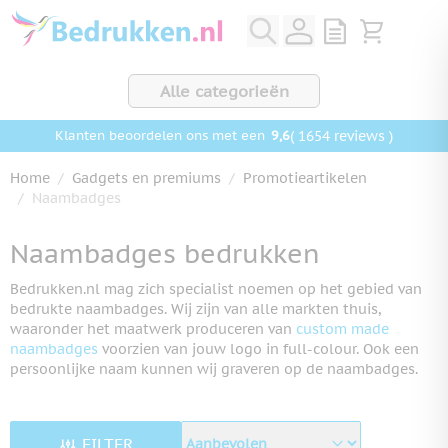
Ga naar de inhoud
View quote, Q
Bekijk wink
Alle categorieën
9,6
( 1654 reviews )
Klanten beoordelen ons met een
Home
/
Gadgets en premiums
/
Promotieartikelen
/
Naambadges
Naambadges bedrukken
Bedrukken.nl mag zich specialist noemen op het gebied van
bedrukte naambadges. Wij zijn van alle markten thuis,
waaronder het maatwerk produceren van
custom made
naambadges
voorzien van jouw logo in full-colour. Ook een
persoonlijke naam kunnen wij graveren op de naambadges.
FILTER