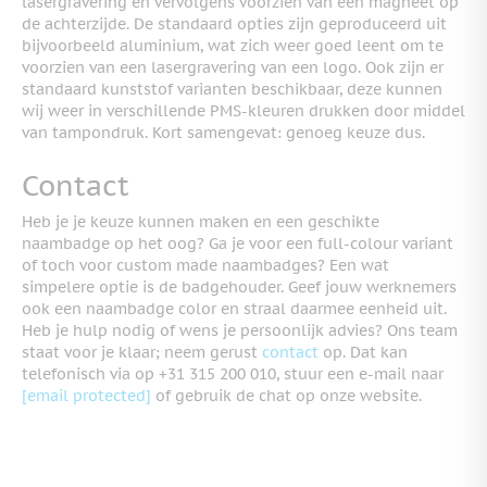
lasergravering en vervolgens voorzien van een magneet op
de achterzijde. De standaard opties zijn geproduceerd uit
bijvoorbeeld aluminium, wat zich weer goed leent om te
voorzien van een lasergravering van een logo. Ook zijn er
standaard kunststof varianten beschikbaar, deze kunnen
wij weer in verschillende PMS-kleuren drukken door middel
van tampondruk. Kort samengevat: genoeg keuze dus.
Contact
Heb je je keuze kunnen maken en een geschikte
naambadge op het oog? Ga je voor een full-colour variant
of toch voor custom made naambadges? Een wat
simpelere optie is de badgehouder. Geef jouw werknemers
ook een naambadge color en straal daarmee eenheid uit.
Heb je hulp nodig of wens je persoonlijk advies? Ons team
staat voor je klaar; neem gerust
contact
op. Dat kan
telefonisch via op +31 315 200 010, stuur een e-mail naar
[email protected]
of gebruik de chat op onze website.