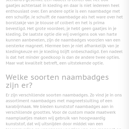
gaatjes achterlaat in kleding en daar is niet iedereen heel
enthousiast over. Een andere optie is een naambadge met
een schuifje. Je schuift de naambadge als het ware over het
borstzakje van je blouse of colbert en het is prima
bevestigd. Het grote voordeel; je hebt geen gaatjes in je
kleding. De laatste optie die wij overigens ook van harte
kunnen aanbevelen, zijn de naambadges voorzien van een
oersterke magneet. Hiermee ben je niet afhankelijk van je
kledingkeuze en je kleding blijft onbeschadigd. Een nadeel
is dat het minder goedkoop is dan de andere twee opties.
Maar wat kwaliteit betreft, een uitstekende optie.
Welke soorten naambadges
zijn er?
Er zijn verschillende soorten naambadges. Zo vind je in ons
assortiment naambadges met magneetsluiting of een
karabijnhaak. We bieden kunststof naambadges aan in
verschillende groottes. Voor de custom made maatwerk
naamplaatjes maken wij gebruik van hoogwaardig
kunststof, dat wij uitsnijden door middel van een