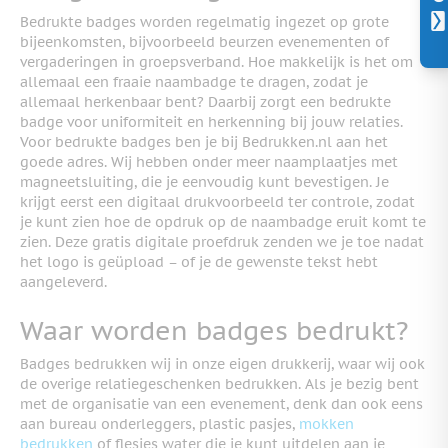
Bedrukte badges worden regelmatig ingezet op grote
bijeenkomsten, bijvoorbeeld beurzen evenementen of
vergaderingen in groepsverband. Hoe makkelijk is het om
allemaal een fraaie naambadge te dragen, zodat je
allemaal herkenbaar bent? Daarbij zorgt een bedrukte
badge voor uniformiteit en herkenning bij jouw relaties.
Voor bedrukte badges ben je bij Bedrukken.nl aan het
goede adres. Wij hebben onder meer naamplaatjes met
magneetsluiting, die je eenvoudig kunt bevestigen. Je
krijgt eerst een digitaal drukvoorbeeld ter controle, zodat
je kunt zien hoe de opdruk op de naambadge eruit komt te
zien. Deze gratis digitale proefdruk zenden we je toe nadat
het logo is geüpload – of je de gewenste tekst hebt
aangeleverd.
Waar worden badges bedrukt?
Badges bedrukken wij in onze eigen drukkerij, waar wij ook
de overige relatiegeschenken bedrukken. Als je bezig bent
met de organisatie van een evenement, denk dan ook eens
aan bureau onderleggers, plastic pasjes,
mokken
bedrukken
of flesjes water die je kunt uitdelen aan je