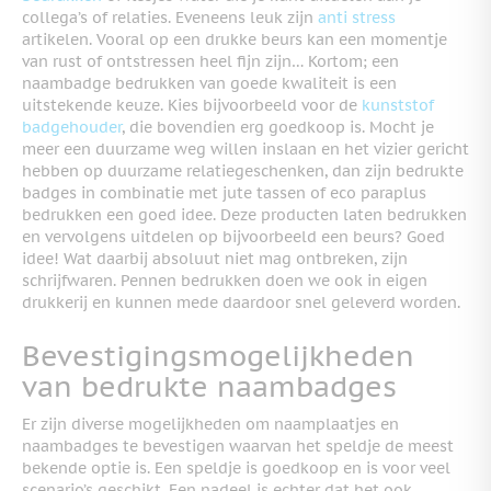
collega’s of relaties. Eveneens leuk zijn
anti stress
artikelen. Vooral op een drukke beurs kan een momentje
van rust of ontstressen heel fijn zijn… Kortom; een
naambadge bedrukken van goede kwaliteit is een
uitstekende keuze. Kies bijvoorbeeld voor de
kunststof
badgehouder
, die bovendien erg goedkoop is. Mocht je
meer een duurzame weg willen inslaan en het vizier gericht
hebben op duurzame relatiegeschenken, dan zijn bedrukte
badges in combinatie met jute tassen of eco paraplus
bedrukken een goed idee. Deze producten laten bedrukken
en vervolgens uitdelen op bijvoorbeeld een beurs? Goed
idee! Wat daarbij absoluut niet mag ontbreken, zijn
schrijfwaren. Pennen bedrukken doen we ook in eigen
drukkerij en kunnen mede daardoor snel geleverd worden.
Bevestigingsmogelijkheden
van bedrukte naambadges
Er zijn diverse mogelijkheden om naamplaatjes en
naambadges te bevestigen waarvan het speldje de meest
bekende optie is. Een speldje is goedkoop en is voor veel
scenario’s geschikt. Een nadeel is echter dat het ook