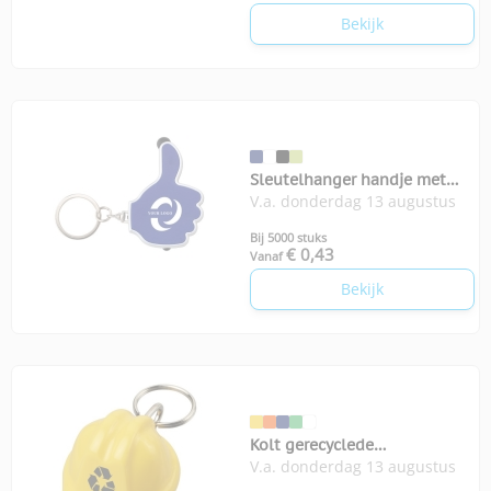
Bekijk
Sleutelhanger handje met
V.a. donderdag 13 augustus
stylus en lampje
Bij 5000 stuks
€ 0,43
Vanaf
Bekijk
Kolt gerecyclede
V.a. donderdag 13 augustus
sleutelhanger helm