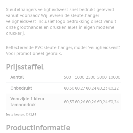
Sleutelhangers veiligheidsvest snel bedrukt geleverd
vanuit voorraad? Wij leveren de sleutelhanger
veiligheidsvest inclusief logo bedrukking direct vanuit
onze groothandel en drukken alles in eigen moderne
drukkerij.
Reflecterende PVC sleutelhanger, model 'veiligheidsvest'.
Voor promotioneel gebruik.
Prijsstaffel
Aantal
500
1000
2500
5000
10000
Onbedrukt
€0,30
€0,27
€0,24
€0,23
€0,22
Voorzijde 1 kleur
€0,33
€0,26
€0,26
€0,24
€0,24
tampondruk
Instelkosten: € 42,95
Productinformatie