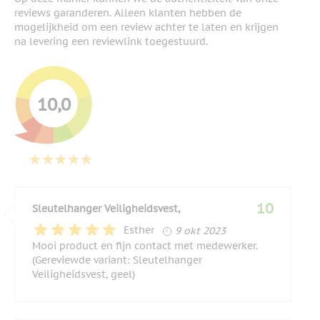
reviews garanderen. Alleen klanten hebben de
mogelijkheid om een review achter te laten en krijgen
na levering een reviewlink toegestuurd.
10,0
10
Sleutelhanger Veiligheidsvest,
9 oktober 2023
Esther
9 okt 2023
Mooi product en fijn contact met medewerker.
(Gereviewde variant: Sleutelhanger
Veiligheidsvest, geel)