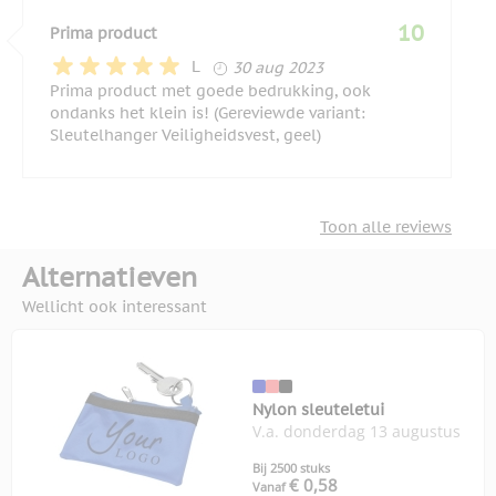
10
Prima product
30 augustus 2023
L
30 aug 2023
Prima product met goede bedrukking, ook
ondanks het klein is! (Gereviewde variant:
Sleutelhanger Veiligheidsvest, geel)
Toon alle reviews
Alternatieven
Wellicht ook interessant
Nylon sleuteletui
V.a. donderdag 13 augustus
Bij 2500 stuks
€ 0,58
Vanaf