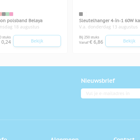
oon polsband Belaya
Sleutelhanger 4-in-1 60W k
insdag 18 augustus
V.a. donderdag 13 augustus
0 stuks
Bij 250 stuks
Bekijk
Bekijk
 0,24
€ 6,86
Vanaf
Nieuwsbrief
E-mailadres
nfo
Algemeen
Contact