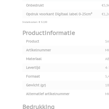
Onbedrukt
€5,9
Opdruk voorkant Digitaal label 0-25cm²
€1,2
Instelkosten: € 52,00
Productinformatie
Product
Sm
Artikelnummer
M
Materiaal
A
Levertijd
4-
Formaat
5,
Gewicht (gr)
18
Alternatief artikelnummer
M
Bedrukking