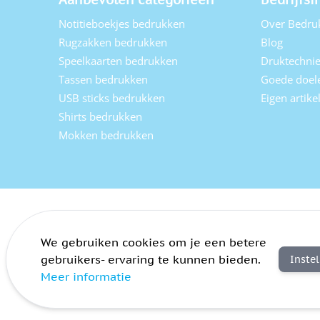
Notitieboekjes bedrukken
Over Bedru
Rugzakken bedrukken
Blog
Speelkaarten bedrukken
Druktechni
Tassen bedrukken
Goede doel
USB sticks bedrukken
Eigen artik
Shirts bedrukken
Mokken bedrukken
We gebruiken cookies om je een betere
gebruikers- ervaring te kunnen bieden.
Inste
Meer informatie
Algemene voorwaarden
Privacy
Sitemap