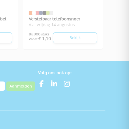
abel
Verstelbaar telefoonsnoer
V.a. vrijdag 14 augustus
Bij 5000 stuks
Bekijk
€ 1,10
Vanaf
Volg ons ook op:
Aanmelden