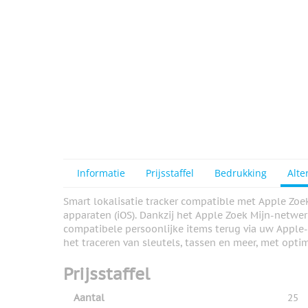
View larger image
View larger image
View larger image
Informatie
Prijsstaffel
Bedrukking
Alte
Smart lokalisatie tracker compatible met Apple Zoe
apparaten (iOS). Dankzij het Apple Zoek Mijn-netwer
compatibele persoonlijke items terug via uw Apple-
het traceren van sleutels, tassen en meer, met opti
Prijsstaffel
Aantal
25