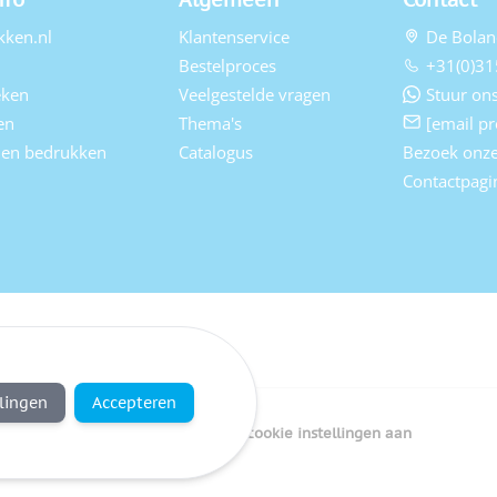
kken.nl
Klantenservice
De Bolan
Bestelproces
+31(0)31
eken
Veelgestelde vragen
Stuur ons
en
Thema's
[email pr
elen bedrukken
Catalogus
Bezoek onz
Contactpagi
llingen
Accepteren
Copyright Bedrukken.nl
Pas cookie instellingen aan