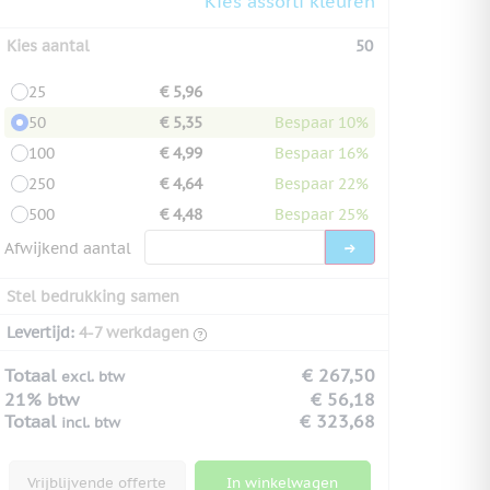
Kies assorti kleuren
Kies aantal
50
25
€ 5,96
50
€ 5,35
Bespaar 10%
100
€ 4,99
Bespaar 16%
250
€ 4,64
Bespaar 22%
500
€ 4,48
Bespaar 25%
Afwijkend aantal
Stel bedrukking samen
Levertijd:
4-7 werkdagen
Totaal
€ 267,50
excl. btw
21% btw
€ 56,18
Totaal
€ 323,68
incl. btw
Vrijblijvende offerte
In winkelwagen