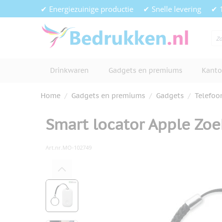
Ga naar de inhoud
✔ Energiezuinige productie
✔ Snelle levering
✔ 
Drinkwaren
Gadgets en premiums
Kanto
Home
/
Gadgets en premiums
/
Gadgets
/
Telefoo
Smart locator Apple Zoe
Art.nr.
MO-102749
Hoofdafbeelding
Klik om afbeelding op volledig s
View larger image