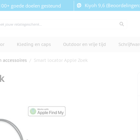
Kiyoh 9,6 (Beoordelingen
100+ goede doelen gesteund
or
Kleding en caps
Outdoor en vrije tijd
Schrijfwa
n accessoires
/
Smart locator Apple Zoek
k
cherm te bekijken