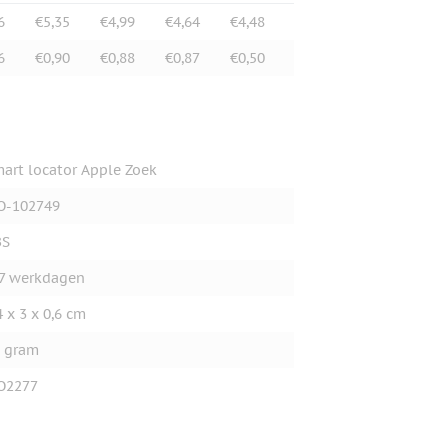
6
€5,35
€4,99
€4,64
€4,48
6
€0,90
€0,88
€0,87
€0,50
art locator Apple Zoek
O-102749
BS
7 werkdagen
4 x 3 x 0,6 cm
 gram
O2277