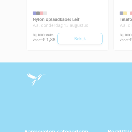
Nylon oplaadkabel Leif
Telef
V.a. donderdag 13 augustus
V.a. d
Bij 1000 stuks
Bij 1000
Bekijk
€ 1,88
€
Vanaf
Vanaf
Aanbevolen categorieën
Bedrijfsi