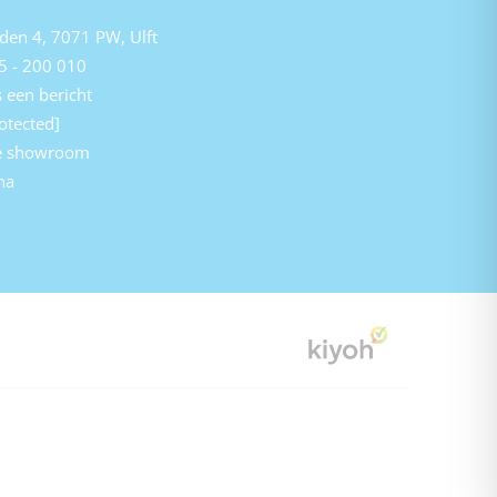
den 4, 7071 PW, Ulft
5 - 200 010
 een bericht
otected]
e showroom
na