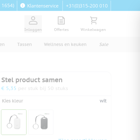
: 1654)
+31(0)315-200 010
Klantenservice
View quote, Quote is empty
Bekijk winkelwagen, Wi
Inloggen
Offertes
Winkelwagen
ren
Tassen
Wellness en keuken
Sale
Stel product samen
€ 5,35
per stuk bij 50 stuks
Kies kleur
wit