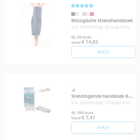
Biologische strandhanddoek
V.a. donderdag 20 augustus
Bij 250 stuks
€ 14,83
Vanaf
Bekijk
Sneldrogende handdoek R-
V.a. donderdag 13 augustus
PET 70x140
Bij 1000 stuks
€ 7,41
Vanaf
Bekijk