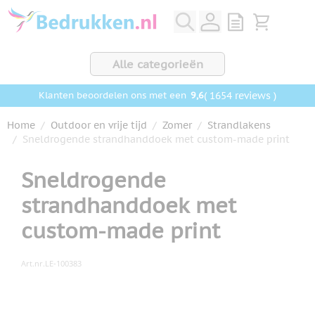
Ga naar de inhoud
View quote, Q
Bekijk wink
Alle categorieën
9,6
( 1654 reviews )
Klanten beoordelen ons met een
Home
/
Outdoor en vrije tijd
/
Zomer
/
Strandlakens
/
Sneldrogende strandhanddoek met custom-made print
Sneldrogende
strandhanddoek met
custom-made print
Art.nr.
LE-100383
Hoofdafbeelding
Klik om afbeelding op volledig scherm te bekijken