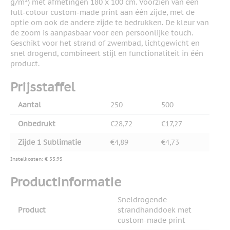
g/m²) met afmetingen 180 x 100 cm. Voorzien van een
full-colour custom-made print aan één zijde, met de
optie om ook de andere zijde te bedrukken. De kleur van
de zoom is aanpasbaar voor een persoonlijke touch.
Geschikt voor het strand of zwembad, lichtgewicht en
snel drogend, combineert stijl en functionaliteit in één
product.
Prijsstaffel
Aantal
250
500
Onbedrukt
€28,72
€17,27
Zijde 1 Sublimatie
€4,89
€4,73
Instelkosten: € 53,95
Productinformatie
Sneldrogende
Product
strandhanddoek met
custom-made print