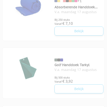
+1
Absorberende Handdoek
V.a. maandag 17 augustus
Bayalax
Bij 250 stuks
€ 7,10
Vanaf
Bekijk
Golf Handdoek Tarkyl
V.a. maandag 17 augustus
Bij 500 stuks
€ 3,92
Vanaf
Bekijk