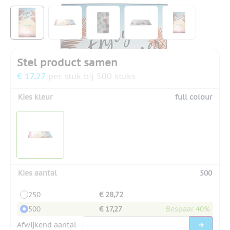
View larger image
View larger image
View larger image
View larger image
View larger
Stel product samen
€ 17,27
per stuk bij 500 stuks
Kies kleur
full colour
Kies aantal
500
250
€ 28,72
500
€ 17,27
Bespaar 40%
Afwijkend aantal