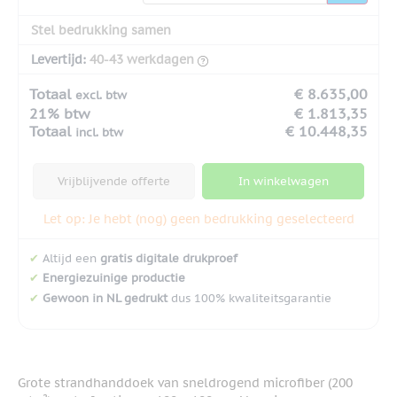
Stel bedrukking samen
Levertijd:
40-43 werkdagen
Totaal
€ 8.635,00
excl. btw
21% btw
€ 1.813,35
Totaal
€ 10.448,35
incl. btw
Vrijblijvende offerte
In winkelwagen
Let op: Je hebt (nog) geen bedrukking geselecteerd
✔
Altijd een
gratis digitale drukproef
✔
Energiezuinige productie
✔
Gewoon in NL gedrukt
dus 100% kwaliteitsgarantie
Grote strandhanddoek van sneldrogend microfiber (200