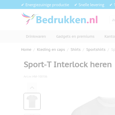
Ga naar de inhoud
✔ Energiezuinige productie
✔ Snelle levering
✔ 
Drinkwaren
Gadgets en premiums
Kanto
Home
/
Kleding en caps
/
Shirts
/
Sportshirts
/
Sp
Sport-T Interlock heren
Art.nr.
HM-100106
Hoofdafbeelding
Klik om afbeelding op volledig s
View larger image