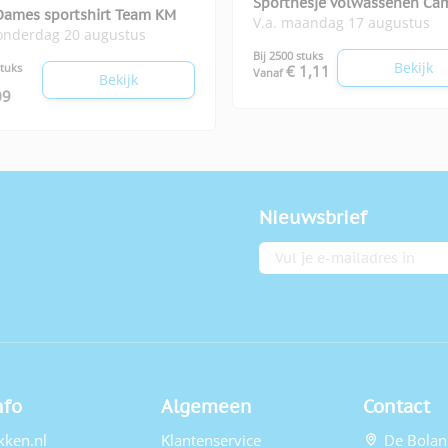
Sporthesje volwassenen Ca
Dames sportshirt Team KM
V.a. maandag 17 augustus
donderdag 20 augustus
Bij 2500 stuks
Bekijk
stuks
€ 1,11
Vanaf
Bekijk
09
Nieuwsbrief
E-mailadres
nfo
Algemeen
Contact
kken.nl
Klantenservice
De Bolan