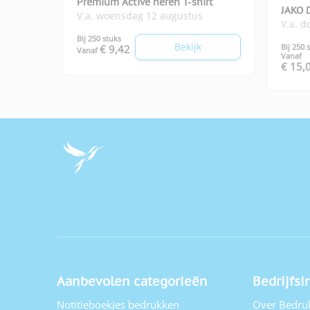
Premium Active heren T-shirt
JAKO 
V.a. woensdag 12 augustus
V.a. 
Bij 250 stuks
Bekijk
Bij 250 
€ 9,42
Vanaf
Vanaf
€ 15,
Aanbevolen categorieën
Bedrijfsi
Notitieboekjes bedrukken
Over Bedru