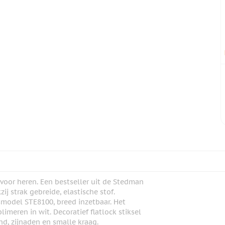
voor heren. Een bestseller uit de Stedman
j strak gebreide, elastische stof.
smodel STE8100, breed inzetbaar. Het
imeren in wit. Decoratief flatlock stiksel
nd, zijnaden en smalle kraag.