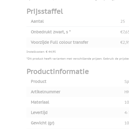
View larger image
Prijsstaffel
Aantal
25
View larger image
Onbedrukt zwart, s *
€7,6
Voorzijde Full colour transfer
€2,9
View larger image
Instelkosten: € 44,95
*Dit product heeft varianten met verschillende prijzen. Gebruik de prijsb
Productinformatie
Product
Sp
Artikelnummer
H
Materiaal
10
Levertijd
4-
Gewicht (gr)
10