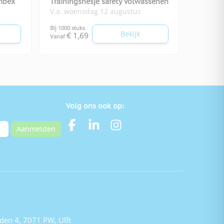
mbex
Trainingshesje safety volwassenen
V.a. woensdag 12 augustus
Bij 1000 stuks
Bekijk
€ 1,69
Vanaf
Volg ons ook op:
Aanmelden
den 4, 7071 PW, Ulft