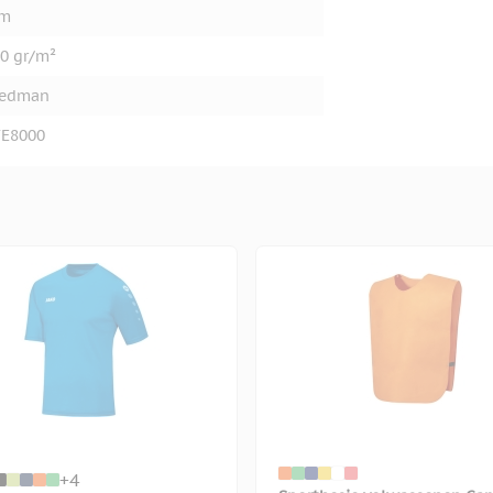
im
0 gr/m²
tedman
TE8000
+4