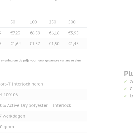
50
100
250
500
5
€7,23
€6,59
€6,16
€5,95
5
€1,64
€1,57
€1,50
€1,45
erekening om de prijs voor jouw gewenste variant te zien.
Pl
Z
ort-T Interlock heren
C
M-100106
L
0% Active-Dry polyester – Interlock
7 werkdagen
0 gram