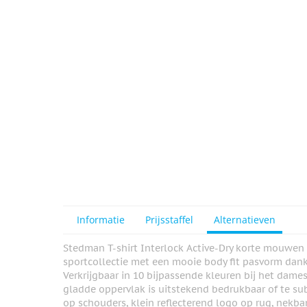
View larger image
View larger image
View larger image
View larger image
Informatie
Prijsstaffel
Alternatieven
Stedman T-shirt Interlock Active-Dry korte mouwen 
View larger image
sportcollectie met een mooie body fit pasvorm dankzi
Verkrijgbaar in 10 bijpassende kleuren bij het dame
gladde oppervlak is uitstekend bedrukbaar of te subl
op schouders, klein reflecterend logo op rug, nekba