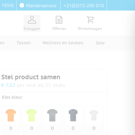
: 1654)
+31(0)315-200 010
Klantenservice
View quote, Quote is empty
Bekijk winkelwagen, Wi
Inloggen
Offertes
Winkelwagen
ren
Tassen
Wellness en keuken
Sale
Stel product samen
€ 7,52
per stuk bij 25 stuks
Kies kleur