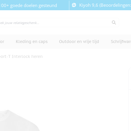
Kiyoh 9,6 (Beoordelingen
100+ goede doelen gesteund
or
Kleding en caps
Outdoor en vrije tijd
Schrijfwa
ort-T Interlock heren
cherm te bekijken